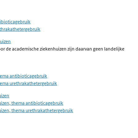
ibioticagebruik
ethrakathetergebruik
huizen
r de academische ziekenhuizen zijn daarvan geen landelijke
hema antibioticagebruik
thema urethrakathetergebruik
uizen
uizen, thema antibioticagebruik
huizen, thema urethrakathetergebruik