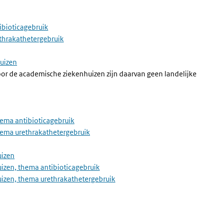
ibioticagebruik
ethrakathetergebruik
huizen
r de academische ziekenhuizen zijn daarvan geen landelijke
hema antibioticagebruik
thema urethrakathetergebruik
uizen
uizen, thema antibioticagebruik
huizen, thema urethrakathetergebruik