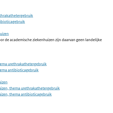
ethrakathetergebruik
ibioticagebruik
huizen
r de academische ziekenhuizen zijn daarvan geen landelijke
thema urethrakathetergebruik
hema antibioticagebruik
uizen
huizen, thema urethrakathetergebruik
uizen, thema antibioticagebruik