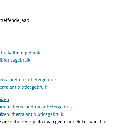
etreffende jaar:
ethrakathetergebruik
ibioticagebruik
thema urethrakathetergebruik
hema antibioticagebruik
uizen
huizen, thema urethrakathetergebruik
uizen, thema antibioticagebruik
ekenhuizen zijn daarvan geen landelijke jaarcijfers.