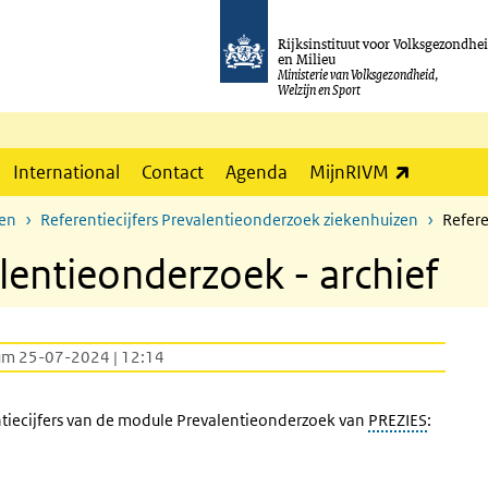
Rijksinstituut voor Volksgezondhe
en Milieu
Ministerie van Volksgezondheid,
Welzijn en Sport
(externe l
International
Contact
Agenda
MijnRIVM
zen
Referentiecijfers Prevalentieonderzoek ziekenhuizen
Refere
alentieonderzoek - archief
um 25-07-2024 | 12:14
ntiecijfers van de module Prevalentieonderzoek van
PREZIES
: