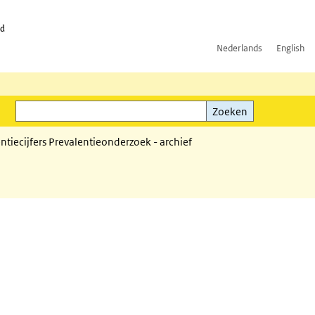
id
Nederlands
English
Zoeken
ink)
Zoeken
ntiecijfers Prevalentieonderzoek - archief