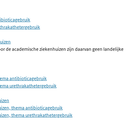
ibioticagebruik
ethrakathetergebruik
huizen
r de academische ziekenhuizen zijn daarvan geen landelijke
hema antibioticagebruik
thema urethrakathetergebruik
uizen
uizen, thema antibioticagebruik
huizen, thema urethrakathetergebruik