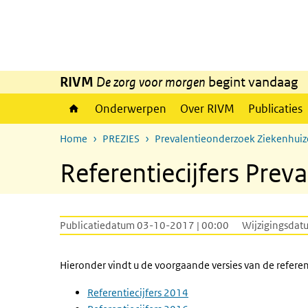
Overslaan en naar de inhoud gaan
Direct naar de hoofdnavigatie
RIVM
De zorg voor morgen
begint vandaag
Onderwerpen
Over RIVM
Publicaties
Home
PREZIES
Prevalentieonderzoek Ziekenhui
Referentiecijfers Prev
Publicatiedatum 03-10-2017 | 00:00
Wijzigingsdat
Hieronder vindt u de voorgaande versies van de refere
Referentiecijfers 2014