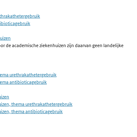
ethrakathetergebruik
ibioticagebruik
huizen
r de academische ziekenhuizen zijn daarvan geen landelijke
thema urethrakathetergebruik
hema antibioticagebruik
uizen
huizen, thema urethrakathetergebruik
uizen, thema antibioticagebruik