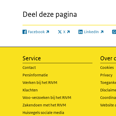
Deel deze pagina
Facebook
X
LinkedIn
(externe link)
(externe link)
(externe link)
(e
Service
Over d
Contact
Cookies
Persinformatie
Privacy
Werken bij het RIVM
Toeganke
Klachten
Disclaime
Woo-verzoeken bij het RIVM
Coordinat
Zakendoen met het RIVM
Website 
Huisregels sociale media