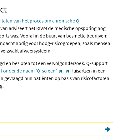
ct
ultaten van het proces om chronische Q-
rvan adviseert het RIVM de medische opsporing nog
oorts was. Vooral in de buurt van besmette bedrijven:
aandacht nodig voor hoog-risicogroepen, zoals mensen
 verzwakt afweersysteem.
lgd en besloten tot een vervolgonderzoek. Q-support
(externe link)
(externe link)
t onder de naam ‘Q-screen’
.
Huisartsen in een
en gevraagd hun patiënten op basis van risicofactoren
g.