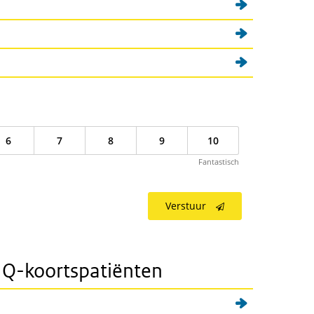
)
6
7
8
9
10
Fantastisch
Verstuur
e Q-koortspatiënten