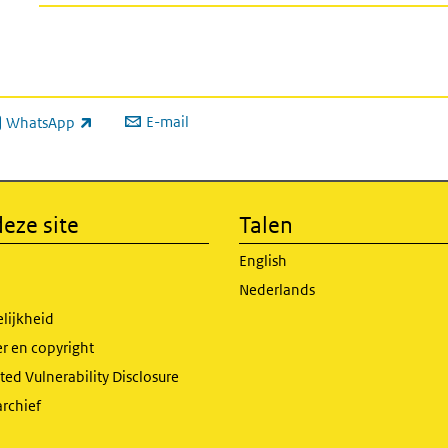
E-mail
WhatsApp
xterne link)
eze site
Talen
English
Nederlands
lijkheid
r en copyright
ed Vulnerability Disclosure
archief