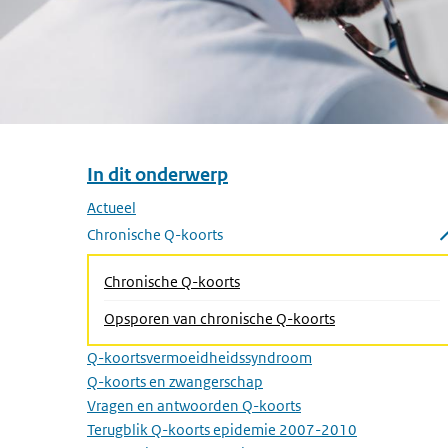
In dit onderwerp
Overslaan menu In dit onderwerp
Actueel
Chronische Q-koorts
Submenu sluiten
Chronische Q-koorts
(Actieve pagina)
Opsporen van chronische Q-koorts
Q-koortsvermoeidheidssyndroom
Q-koorts en zwangerschap
Vragen en antwoorden Q-koorts
Terugblik Q-koorts epidemie 2007-2010