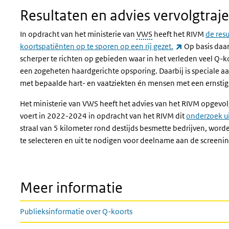
Resultaten en advies vervolgtraje
In opdracht van het ministerie van
VWS
heeft het RIVM
de res
(externe link)
koortspatiënten op te sporen op een rij gezet.
Op basis daa
scherper te richten op gebieden waar in het verleden veel Q-k
een zogeheten haardgerichte opsporing. Daarbij is speciale 
met bepaalde hart- en vaatziekten én mensen met een ernstig
Het ministerie van VWS heeft het advies van het RIVM opgevo
voert in 2022-2024 in opdracht van het RIVM dit
onderzoek ui
straal van 5 kilometer rond destijds besmette bedrijven, word
te selecteren en uit te nodigen voor deelname aan de screenin
Meer informatie
Publieksinformatie over Q-koorts