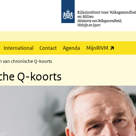
Rijksinstituut voor Volksgezondhe
en Milieu
Ministerie van Volksgezondheid,
Welzijn en Sport
(externe l
International
Contact
Agenda
MijnRIVM
 van chronische Q-koorts
che Q-koorts