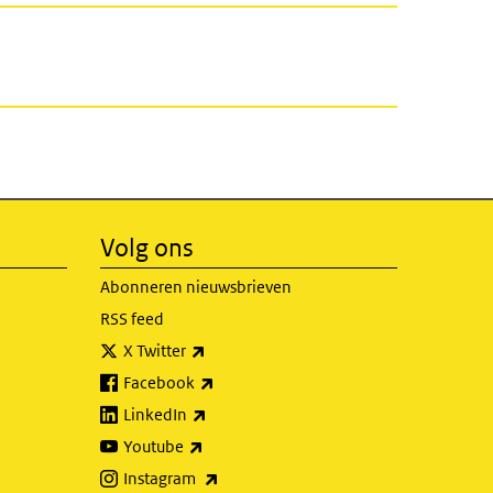
Volg ons
Abonneren nieuwsbrieven
RSS feed
(externe link)
X Twitter
(externe link)
Facebook
(externe link)
LinkedIn
(externe link)
Youtube
(externe link)
Instagram