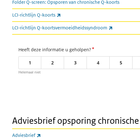
Folder Q-screen: Opsporen van chronische Q-koorts
(externe link)
LCI-richtlijn Q-koorts
(externe link
LCI-richtlijn Q-koortsvermoeidheidssyndroom
*
Heeft deze informatie u geholpen?
1
2
3
4
5
Helemaal niet
Adviesbrief opsporing chronisch
(externe link)
Adviesbrief