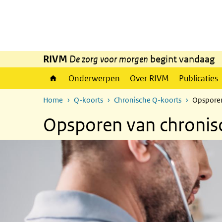
Overslaan en naar de inhoud gaan
Direct naar de hoofdnavigatie
RIVM
De zorg voor morgen
begint vandaag
Onderwerpen
Over RIVM
Publicaties
Home
Q-koorts
Chronische Q-koorts
Opsporen
Opsporen van chronis