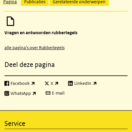
Gerelateerde inhoud
Pagina
Publicaties
Gerelateerde onderwerpen
Vragen en antwoorden rubbertegels
alle pagina's over Rubbertegels
Deel deze pagina
Facebook
X
LinkedIn
(externe link)
(externe link)
(externe link)
E-mail
WhatsApp
(externe link)
Service