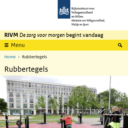
Overslaan en naar de inhoud gaan
Direct naar de hoofdnavigatie
Rijksinstituut voor
Volksgezondheid
en Milieu
Ministerie van Volksgezondheid,
Welzijn en Sport
RIVM
De zorg voor morgen
begint vandaag
Z
Menu
Home
Rubbertegels
Rubbertegels