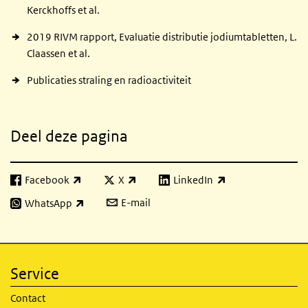
Kerckhoffs et al.
2019 RIVM rapport, Evaluatie distributie jodiumtabletten, L.
Claassen et al.
Publicaties straling en radioactiviteit
Deel deze pagina
Facebook
X
LinkedIn
(externe link)
(externe link)
(externe link)
E-mail
WhatsApp
(externe link)
Service
Contact