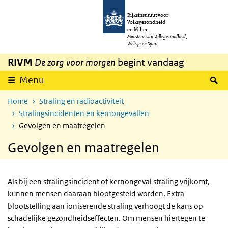
Overslaan en naar de inhoud gaan
Direct naar de hoofdnavigatie
Rijksinstituut voor
Volksgezondheid
en Milieu
Ministerie van Volksgezondheid,
Welzijn en Sport
RIVM
De zorg voor morgen
begint vandaag
Z
Menu
Home
Straling en radioactiviteit
Stralingsincidenten en kernongevallen
Gevolgen en maatregelen
Gevolgen en maatregelen
Als bij een stralingsincident of kernongeval straling vrijkomt,
kunnen mensen daaraan blootgesteld worden. Extra
blootstelling aan ioniserende straling verhoogt de kans op
schadelijke gezondheidseffecten. Om mensen hiertegen te