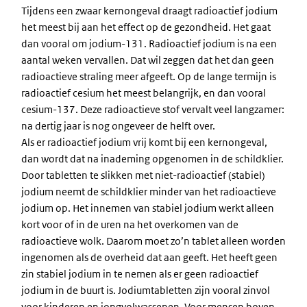
Tijdens een zwaar kernongeval draagt radioactief jodium
het meest bij aan het effect op de gezondheid. Het gaat
dan vooral om jodium-131. Radioactief jodium is na een
aantal weken vervallen. Dat wil zeggen dat het dan geen
radioactieve straling meer afgeeft. Op de lange termijn is
radioactief cesium het meest belangrijk, en dan vooral
cesium-137. Deze radioactieve stof vervalt veel langzamer:
na dertig jaar is nog ongeveer de helft over.
Als er radioactief jodium vrij komt bij een kernongeval,
dan wordt dat na inademing opgenomen in de schildklier.
Door tabletten te slikken met niet-radioactief (stabiel)
jodium neemt de schildklier minder van het radioactieve
jodium op. Het innemen van stabiel jodium werkt alleen
kort voor of in de uren na het overkomen van de
radioactieve wolk. Daarom moet zo’n tablet alleen worden
ingenomen als de overheid dat aan geeft. Het heeft geen
zin stabiel jodium in te nemen als er geen radioactief
jodium in de buurt is. Jodiumtabletten zijn vooral zinvol
voor kinderen en jongvolwassenen. Voor mensen boven