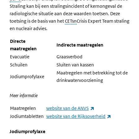
Straling kan bij een stralingsincident of kernongeval de
radiologische situatie aan deze waarden toetsen. Deze
toetsing is de basis van het
CETsn
Crisis Expert Team straling
en nucleair
advies.
Directe
Indirecte maatregelen
maatregelen
Evacuatie
Graasverbod
Schuilen
Sluiten van kassen
Maatregelen met betrekking tot de
Jodiumprofylaxe
drinkwatervoorziening
Meer informatie
(externe link)
Maatregelen
website van de ANVS
(externe link)
Jodiumtabletten
website van de Rijksoverheid
Jodiumprofylaxe