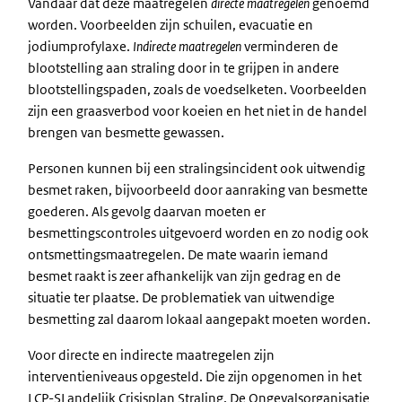
Vandaar dat deze maatregelen
directe maatregelen
genoemd
worden. Voorbeelden zijn schuilen, evacuatie en
jodiumprofylaxe.
Indirecte maatregelen
verminderen de
blootstelling aan straling door in te grijpen in andere
blootstellingspaden, zoals de voedselketen. Voorbeelden
zijn een graasverbod voor koeien en het niet in de handel
brengen van besmette gewassen.
Personen kunnen bij een stralingsincident ook uitwendig
besmet raken, bijvoorbeeld door aanraking van besmette
goederen. Als gevolg daarvan moeten er
besmettingscontroles uitgevoerd worden en zo nodig ook
ontsmettingsmaatregelen. De mate waarin iemand
besmet raakt is zeer afhankelijk van zijn gedrag en de
situatie ter plaatse. De problematiek van uitwendige
besmetting zal daarom lokaal aangepakt moeten worden.
Voor directe en indirecte maatregelen zijn
interventieniveaus opgesteld. Die zijn opgenomen in het
LCP-S
Landelijk Crisisplan Straling
. De Ongevalsorganisatie