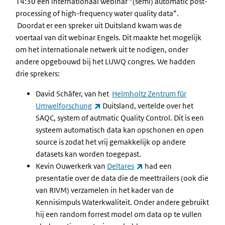
14:30 een internationaal webinar “(semi) automatic post-
processing of high-frequency water quality data”.
Doordat er een spreker uit Duitsland kwam was de
voertaal van dit webinar Engels. Dit maakte het mogelijk
om het internationale netwerk uit te nodigen, onder
andere opgebouwd bij het LUWQ congres. We hadden
drie sprekers:
David Schäfer, van het
Helmholtz Zentrum für
(externe link)
Umwelforschung
Duitsland, vertelde over het
SAQC, system of autmatic Quality Control. Dit is een
systeem automatisch data kan opschonen en open
source is zodat het vrij gemakkelijk op andere
datasets kan worden toegepast.
(externe link)
Kevin Ouwerkerk van
Deltares
had een
presentatie over de data die de meettrailers (ook die
van RIVM) verzamelen in het kader van de
Kennisimpuls Waterkwaliteit. Onder andere gebruikt
hij een random forrest model om data op te vullen