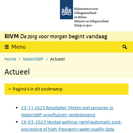
Overslaan en naar de inhoud gaan
Direct naar de hoofdnavigatie
Rijksinstituut voor
Volksgezondheid
en Milieu
Ministerie van Volksgezondheid,
Welzijn en Sport
RIVM
De zorg voor morgen
begint vandaag
Z
Menu
Home
WaterSNIP
Actueel
Actueel
Pagina's in dit onderwerp
23-11 2023 Resultaten 'Meten met sensoren in
WaterSNIP-proeftuinen' veelbelovend
29-03-2023 Verslag webinar (semi)automatic post-
processing of high-frequency water quality data