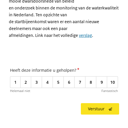
mooie dwarsdoorsnede van beleid
en onderzoek binnen de monitoring van de waterkwaliteit
in Nederland. Ten opzichte van
de startbijeenkomst waren er een aantal nieuwe
deelnemers maar ook een paar
afmeldingen. Link naar het volledige
verslag
.
*
Heeft deze informatie u geholpen?
1
2
3
4
5
6
7
8
9
10
Helemaal niet
Fantastisch
Verstuur