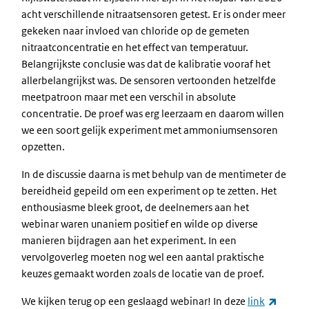
acht verschillende nitraatsensoren getest. Er is onder meer
gekeken naar invloed van chloride op de gemeten
nitraatconcentratie en het effect van temperatuur.
Belangrijkste conclusie was dat de kalibratie vooraf het
allerbelangrijkst was. De sensoren vertoonden hetzelfde
meetpatroon maar met een verschil in absolute
concentratie. De proef was erg leerzaam en daarom willen
we een soort gelijk experiment met ammoniumsensoren
opzetten.
In de discussie daarna is met behulp van de mentimeter de
bereidheid gepeild om een experiment op te zetten. Het
enthousiasme bleek groot, de deelnemers aan het
webinar waren unaniem positief en wilde op diverse
manieren bijdragen aan het experiment. In een
vervolgoverleg moeten nog wel een aantal praktische
keuzes gemaakt worden zoals de locatie van de proef.
(extern
We kijken terug op een geslaagd webinar! In deze
link