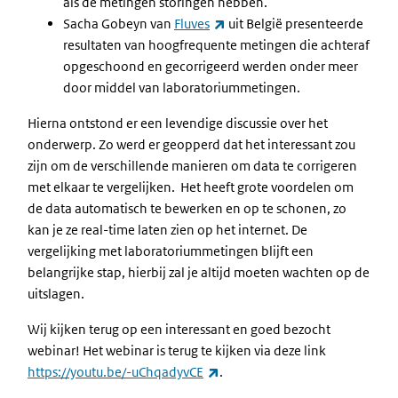
als de metingen storingen hebben.
(externe link)
Sacha Gobeyn van
Fluves
uit België presenteerde
resultaten van hoogfrequente metingen die achteraf
opgeschoond en gecorrigeerd werden onder meer
door middel van laboratoriummetingen.
Hierna ontstond er een levendige discussie over het
onderwerp. Zo werd er geopperd dat het interessant zou
zijn om de verschillende manieren om data te corrigeren
met elkaar te vergelijken. Het heeft grote voordelen om
de data automatisch te bewerken en op te schonen, zo
kan je ze real-time laten zien op het internet. De
vergelijking met laboratoriummetingen blijft een
belangrijke stap, hierbij zal je altijd moeten wachten op de
uitslagen.
Wij kijken terug op een interessant en goed bezocht
webinar! Het webinar is terug te kijken via deze link
(externe link)
https://youtu.be/-uChqadyvCE
.