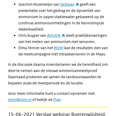
(externe link)
Joachim Rozemeijer van
Deltares
geeft een
presentatie over het gedrag en de dynamiek van
ammonium in opper-vlaktewater gebaseerd op de
continue ammoniummetingen in de Kennisimpuls
Waterkwaliteit.
(externe link)
Chris Kuyper van
AQUON
deelt praktijkervaringen
van het meten van ammonium met sensoren.
Elma Tenner van het
RIVM
laat de resultaten zien van
de meetcampagne met nitraatsensoren in de Maas.
In de discussie daarna inventariseren we de bereidheid om
deel te nemen aan de nieuwe ammoniummeetproef.
Daarnaast proberen we samen de randvoorwaarden te
bepalen zoals de meetperiode en de locatie.
Voor meer informatie kunt u contact opnemen met
lmm@rivm.nl
of bekijk de
flyer
.
15-06-2021 Verslag webinar Boerenwijsheid,