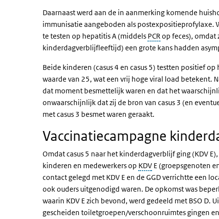
Daarnaast werd aan de in aanmerking komende huishou
immunisatie aangeboden als postexpositieprofylaxe. W
te testen op hepatitis A (middels
PCR
op feces), omdat z
kinderdagverblijfleeftijd) een grote kans hadden asym
Beide kinderen (casus 4 en casus 5) testten positief o
waarde van 25, wat een vrij hoge viral load betekent. 
dat moment besmettelijk waren en dat het waarschijnli
onwaarschijnlijk dat zij de bron van casus 3 (en eventuee
met casus 3 besmet waren geraakt.
Vaccinatiecampagne kinderda
Omdat casus 5 naar het kinderdagverblijf ging (KDV E), 
kinderen en medewerkers op
KDV
E (groepsgenoten en 
contact gelegd met KDV E en de GGD verrichtte een loc
ook ouders uitgenodigd waren. De opkomst was beper
waarin KDV E zich bevond, werd gedeeld met BSO D. Uit
gescheiden toiletgroepen/verschoonruimtes gingen en