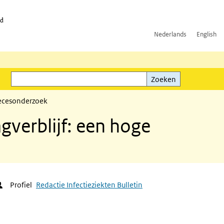
id
Nederlands
English
Zoeken
ink)
Zoeken
 fecesonderzoek
gverblijf: een hoge
Profiel
Redactie Infectieziekten Bulletin