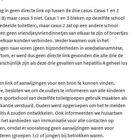
in geen directe link op tussen de drie casus. Casus 1 en 2
 B) maar casus 3 niet. Casus 1 en 3 bleken op dezelfde school
 gedeelde toiletten), maar casus 2 zat op een andere school
ren geen vriendjes/vriendinnetjes van elkaar te zijn of broertjes
aan elkaar konden verbinden. Verder kwamen ook in het
ngen naar voren (geen bijzonderheden in voedselanamnese,
om, er werd dus geen directe link gevonden die alle drie de
chijnlijk zijn als deze drie gevallen van hepatitis A geheel los
n link of aanwijzingen voor een bron te kunnen vinden,
e, besloten we om de ouders te informeren van alle kinderen
n sportschool van dezelfde toiletgroepen gebruik maakten als
tvakantie verstuurd. Ouders werd opgeroepen om het te melden
titis A zouden ontwikkelen. Ook informeerden we huisartsen
s het aanbieden van immunisatie voor alle contacten op
omen, omdat er vooralsnog geen aanwijzingen waren voor
deren (groepen 1/2 of jonger) bij betrokken waren.