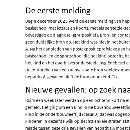
De eerste melding
Begin december 2023 werd de eerste melding van hepa
basisschool met icterus en koorts, met als eerste zie
bevestigde de diagnose (IgM-positief). Bron- en conta
geen duidelijke bron op. Het kind was niet in het bui
A. Na het aanbieden van postexpositieprofylaxe aan h
basisschool en de sportschool die het kind bezocht, h
het kind en het daarbij veronderstelde hygiënebesef en
Het ontbreken van een aanwijsbare bron voelde onbevre
hepatitis A-gevallen blijft de bron onbekend.(1)
Nieuwe gevallen: op zoek naa
Ruim een week later werden op één ochtend kort na el
gemeld. Het ging om een kind in de bovenbouwleeftijd 
kind in de onderbouwleeftijd (casus 3) dat was opgenom
kinderen in dezelfde wijk op slechts enkele straten a
relatie tussen deze drie gevallen van hepatitis A moest z