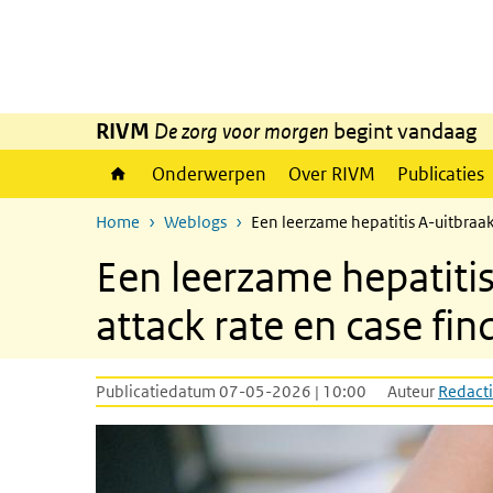
Overslaan en naar de inhoud gaan
Direct naar de hoofdnavigatie
RIVM
De zorg voor morgen
begint vandaag
Onderwerpen
Over RIVM
Publicaties
Home
Weblogs
Een leerzame hepatitis A-uitbraak
Een leerzame hepatitis
attack rate en case fi
Publicatiedatum 07-05-2026 | 10:00
Auteur
Redacti