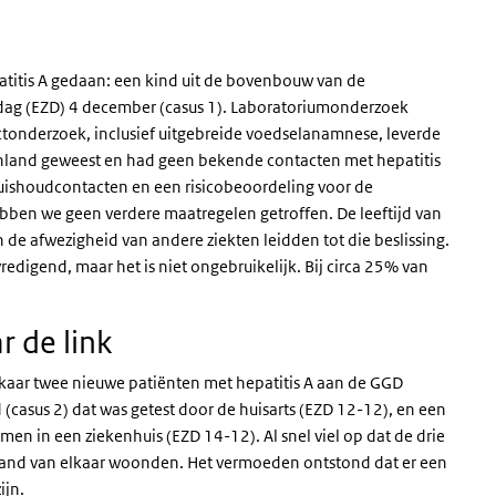
titis A gedaan: een kind uit de bovenbouw van de
ktedag (EZD) 4 december (casus 1). Laboratoriumonderzoek
ctonderzoek, inclusief uitgebreide voedselanamnese, leverde
tenland geweest en had geen bekende contacten met hepatitis
uishoudcontacten en een risicobeoordeling voor de
ebben we geen verdere maatregelen getroffen. De leeftijd van
 de afwezigheid van andere ziekten leidden tot die beslissing.
digend, maar het is niet ongebruikelijk. Bij circa 25% van
r de link
kaar twee nieuwe patiënten met hepatitis A aan de GGD
(casus 2) dat was getest door de huisarts (EZD 12-12), en een
en in een ziekenhuis (EZD 14-12). Al snel viel op dat de drie
fstand van elkaar woonden. Het vermoeden ontstond dat er een
ijn.