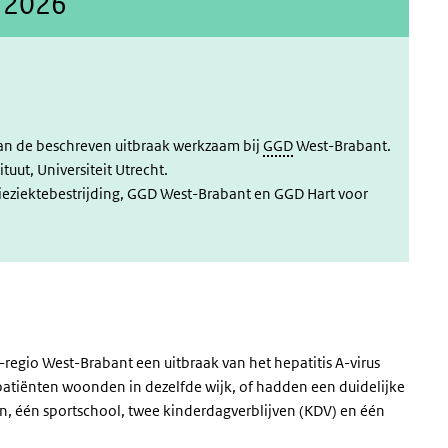
i 2026
 van de beschreven uitbraak werkzaam bij
GGD
West-Brabant.
ituut, Universiteit Utrecht.
tieziektebestrijding, GGD West-Brabant en GGD Hart voor
-regio West-Brabant een uitbraak van het hepatitis A-virus
patiënten woonden in dezelfde wijk, of hadden een duidelijke
len, één sportschool, twee kinderdagverblijven (KDV) en één