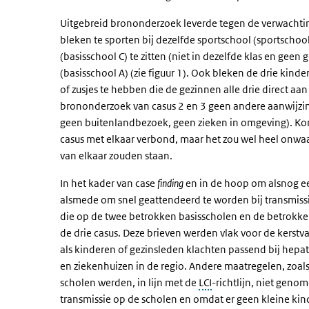
Uitgebreid brononderzoek leverde tegen de verwachting 
bleken te sporten bij dezelfde sportschool (sportschool
(basisschool C) te zitten (niet in dezelfde klas en geen
(basisschool A) (zie figuur 1). Ook bleken de drie kinde
of zusjes te hebben die de gezinnen alle drie direct 
brononderzoek van casus 2 en 3 geen andere aanwijzi
geen buitenlandbezoek, geen zieken in omgeving). Kort
casus met elkaar verbond, maar het zou wel heel onwaars
van elkaar zouden staan.
In het kader van case
finding
en in de hoop om alsnog ee
alsmede om snel geattendeerd te worden bij transmissi
die op de twee betrokken basisscholen en de betrokke
de drie casus. Deze brieven werden vlak voor de kers
als kinderen of gezinsleden klachten passend bij hepa
en ziekenhuizen in de regio. Andere maatregelen, zoal
scholen werden, in lijn met de
LCI
-richtlijn, niet gen
transmissie op de scholen en omdat er geen kleine kin