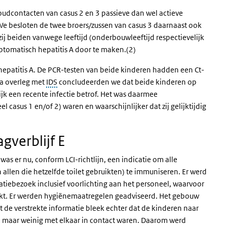
dcontacten van casus 2 en 3 passieve dan wel actieve
e besloten de twee broers/zussen van casus 3 daarnaast ook
ij beiden vanwege leeftijd (onderbouwleeftijd respectievelijk
ptomatisch hepatitis A door te maken.(2)
p hepatitis A. De PCR-testen van beide kinderen hadden een Ct-
Na overleg met
IDS
concludeerden we dat beide kinderen op
jk een recente infectie betrof. Het was daarmee
l casus 1 en/of 2) waren en waarschijnlijker dat zij gelijktijdig
gverblijf E
was er nu, conform LCI-richtlijn, een indicatie om alle
allen die hetzelfde toilet gebruikten) te immuniseren. Er werd
atiebezoek inclusief voorlichting aan het personeel, waarvoor
kt. Er werden hygiënemaatregelen geadviseerd. Het gebouw
 de verstrekte informatie bleek echter dat de kinderen naar
 maar weinig met elkaar in contact waren. Daarom werd