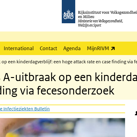
Rijksinstituut voor Volksgezondhe
en Milieu
Ministerie van Volksgezondheid,
Welzijn en Sport
(externe l
International
Contact
Agenda
MijnRIVM
 op een kinderdagverblijf: een hoge attack rate en case finding via
 A-uitbraak op een kinderda
nding via fecesonderzoek
e Infectieziekten Bulletin