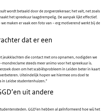
ult wordt betaald door de zorgverzekeraar; het valt, net zoals
t maakt het spreekuur laagdrempelig. De aanpak lijkt effectief.
– we maken er vaak een foto van – erg motiverend werkt bij de
chter dat er een
et jeukklachten die contact met ons opnamen, nodigden we
op-mondreclame steeds meer animo voor het spreekuur is.
erzoek doen om het scabiësprobleem in Leiden beter in kaart
 verbeteren. Uiteindelijk hopen we hiermee ons doel te
s in Leidse studentenhuizen.”
 GGD’en uit andere
 studentensteden. GGD’en hebben al geïnformeerd hoe wij het