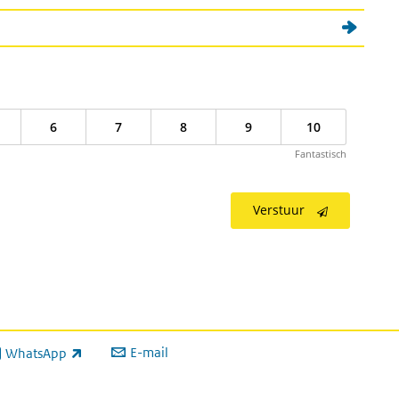
6
7
8
9
10
Fantastisch
Verstuur
E-mail
WhatsApp
xterne link)