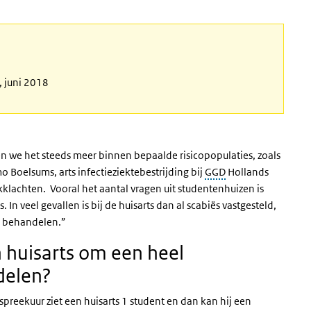
, juni 2018
n we het steeds meer binnen bepaalde risicopopulaties, zoals
o Boelsums, arts infectieziektebestrijding bij
GGD
Hollands
lachten. Vooral het aantal vragen uit studentenhuizen is
In veel gevallen is bij de huisarts dan al scabiës vastgesteld,
te behandelen.”
n huisarts om een heel
delen?
t spreekuur ziet een huisarts 1 student en dan kan hij een