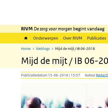
Overslaan en naar de inhoud gaan
Direct naar de hoofdnavigatie
RIVM
De zorg voor morgen
begint vandaag
Onderwerpen
Over RIVM
Publicaties
Home
Weblogs
Mijd de mijt / IB 06-2018
Mijd de mijt / IB 06-2
Publicatiedatum 15-06-2018 | 15:57
Auteur
Redacti