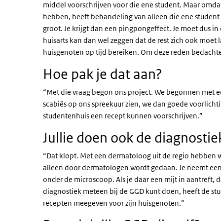
middel voorschrijven voor die ene student. Maar omdat
hebben, heeft behandeling van alleen die ene student 
groot. Je krijgt dan een pingpongeffect. Je moet dus in
huisarts kan dan wel zeggen dat de rest zich ook moet l
huisgenoten op tijd bereiken. Om deze reden bedachte
Hoe pak je dat aan?
“Met die vraag begon ons project. We begonnen met ee
scabiës op ons spreekuur zien, we dan goede voorlicht
studentenhuis een recept kunnen voorschrijven.”
Jullie doen ook de diagnostie
“Dat klopt. Met een dermatoloog uit de regio hebben
alleen door dermatologen wordt gedaan. Je neemt een h
onder de microscoop. Als je daar een mijt in aantreft, 
diagnostiek meteen bij de GGD kunt doen, heeft de st
recepten meegeven voor zijn huisgenoten.”