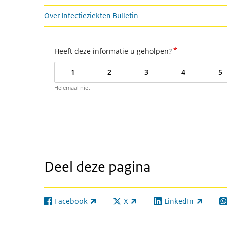
Over Infectieziekten Bulletin
*
Heeft deze informatie u geholpen?
1
2
3
4
5
Helemaal niet
Deel deze pagina
Facebook
X
LinkedIn
(externe link)
(externe link)
(externe link)
(e