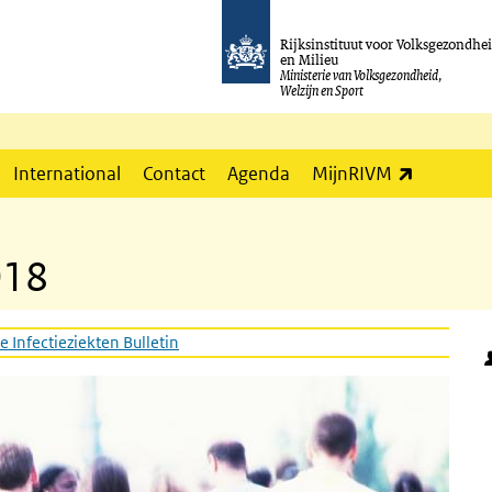
Rijksinstituut voor Volksgezondhe
en Milieu
Ministerie van Volksgezondheid,
Welzijn en Sport
(externe l
International
Contact
Agenda
MijnRIVM
018
e Infectieziekten Bulletin