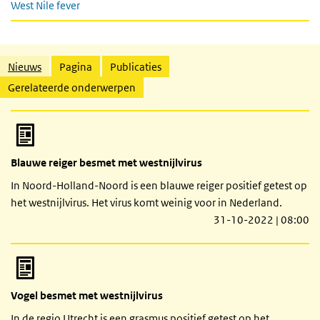
West Nile fever
Gerelateerde inhoud
Nieuws
Pagina
Publicaties
Gerelateerde onderwerpen
Blauwe reiger besmet met westnijlvirus
In Noord-Holland-Noord is een blauwe reiger positief getest op
het westnijlvirus. Het virus komt weinig voor in Nederland.
31-10-2022 | 08:00
Vogel besmet met westnijlvirus
In de regio Utrecht is een grasmus positief getest op het