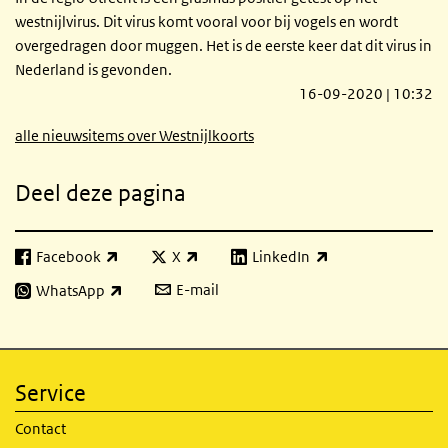
westnijlvirus. Dit virus komt vooral voor bij vogels en wordt
overgedragen door muggen. Het is de eerste keer dat dit virus in
Nederland is gevonden.
16-09-2020 | 10:32
alle nieuwsitems over Westnijlkoorts
Deel deze pagina
Facebook
X
LinkedIn
(externe link)
(externe link)
(externe link)
E-mail
WhatsApp
(externe link)
Service
Contact