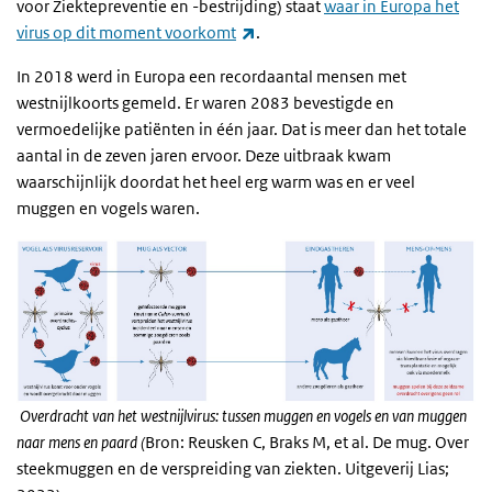
voor Ziektepreventie en -bestrijding) staat
waar in Europa het
(externe link)
virus op dit moment voorkomt
.
In 2018 werd in Europa een recordaantal mensen met
westnijlkoorts gemeld. Er waren 2083 bevestigde en
vermoedelijke patiënten in één jaar. Dat is meer dan het totale
aantal in de zeven jaren ervoor. Deze uitbraak kwam
waarschijnlijk doordat het heel erg warm was en er veel
muggen en vogels waren.
Overdracht van het westnijlvirus: tussen muggen en vogels en van muggen
naar mens en paard (
Bron: Reusken C, Braks M, et al. De mug. Over
steekmuggen en de verspreiding van ziekten. Uitgeverij Lias;