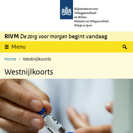
Overslaan en naar de inhoud gaan
Direct naar de hoofdnavigatie
Rijksinstituut voor
Volksgezondheid
en Milieu
Ministerie van Volksgezondheid,
Welzijn en Sport
RIVM
De zorg voor morgen
begint vandaag
Z
Menu
Home
Westnijlkoorts
Westnijlkoorts