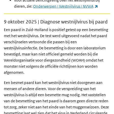
Voor actuele berichtgeving over het westnijlvirus bij
(externe l
dieren, zie:
Onderwerpen | Westnijlvirus | NVWA
9 oktober 2025 | Diagnose westnijlvirus bij paard
Een paard in Zuid-Holland is positief getest op een besmetting
met het westnijlvirus. De test werd uitgevoerd nadat het paard
verschijnselen vertoonde die passen bij een
westnijlvirusinfectie. De besmetting is door een laboratorium
bevestigd, maar kan niet officieel gemeld worden bij die
Wereldorganisatie voor diergezondheid (WOAH) omdat het
monster niet volgens de officiële richtlijnen kon worden
afgenomen.
Een besmet paard kan het westnijlvirus niet doorgeven aan
mensen of andere dieren. Voor de verspreiding van het
westnijlvirus is altijd een besmette mug nodig. Het vaststellen
van de besmetting van het paard is daarom geen directe reden
tot zorg, zeker niet aan het einde van het muggenseizoen. Deze
besmetting laat wel zien dat het virus in Nederland circuleerde.