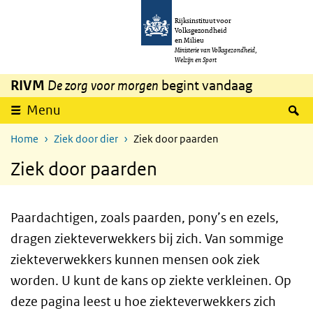
Overslaan en naar de inhoud gaan
Direct naar de hoofdnavigatie
Rijksinstituut voor
Volksgezondheid
en Milieu
Ministerie van Volksgezondheid,
Welzijn en Sport
RIVM
De zorg voor morgen
begint vandaag
Z
Menu
Home
Ziek door dier
Ziek door paarden
Ziek door paarden
Paardachtigen, zoals paarden, pony’s en ezels,
dragen ziekteverwekkers bij zich. Van sommige
ziekteverwekkers kunnen mensen ook ziek
worden. U kunt de kans op ziekte verkleinen. Op
deze pagina leest u hoe ziekteverwekkers zich