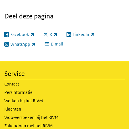
Deel deze pagina
Facebook
X
LinkedIn
(externe link)
(externe link)
(externe link)
E-mail
WhatsApp
(externe link)
Service
Contact
Persinformatie
Werken bij het RIVM
Klachten
Woo-verzoeken bij het RIVM
Zakendoen met het RIVM