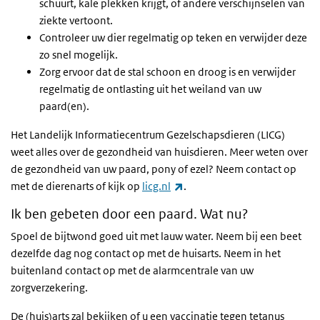
schuurt, kale plekken krijgt, of andere verschijnselen van
ziekte vertoont.
Controleer uw dier regelmatig op teken en verwijder deze
zo snel mogelijk.
Zorg ervoor dat de stal schoon en droog is en verwijder
regelmatig de ontlasting uit het weiland van uw
paard(en).
Het Landelijk Informatiecentrum Gezelschapsdieren (LICG)
weet alles over de gezondheid van huisdieren. Meer weten over
de gezondheid van uw paard, pony of ezel? Neem contact op
(externe link)
met de dierenarts of kijk op
licg.nl
.
Ik ben gebeten door een paard. Wat nu?
Spoel de bijtwond goed uit met lauw water. Neem bij een beet
dezelfde dag nog contact op met de huisarts. Neem in het
buitenland contact op met de alarmcentrale van uw
zorgverzekering.
De (huis)arts zal bekijken of u een vaccinatie tegen tetanus