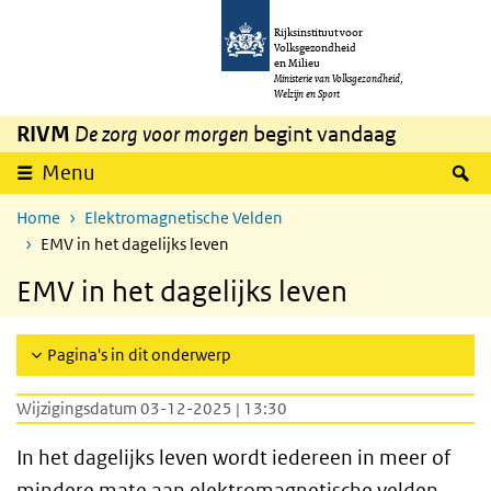
Overslaan en naar de inhoud gaan
Direct naar de hoofdnavigatie
Rijksinstituut voor
Volksgezondheid
en Milieu
Ministerie van Volksgezondheid,
Welzijn en Sport
RIVM
De zorg voor morgen
begint vandaag
Z
Menu
Home
Elektromagnetische Velden
EMV in het dagelijks leven
EMV in het dagelijks leven
Pagina's in dit onderwerp
Wijzigingsdatum 03-12-2025 | 13:30
In het dagelijks leven wordt iedereen in meer of
mindere mate aan elektromagnetische velden