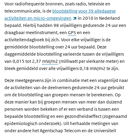
Voor radiofrequente bronnen, zoals radio, televisie en
telecommunicatie, is de
blootstelling voor 39 alledaagse
(externe link)
activiteiten en micro-omgevingen
in 2010 in Nederland
bepaald. Hierbij hadden 98 vrijwilligers gedurende 24 uur een
draagbaar meetinstrument, een
GPS
en een
activiteitendagboek bij zich. Voor elke vrijwilliger is de
gemiddelde blootstelling over 24 uur bepaald. Deze
daggemiddelde blootstelling varieerde tussen de vrijwilligers
van 0,015 tot 2,37
mW/m2
(milliwatt per vierkante meter) en
bleek gemiddeld over alle vrijwilligers 0,18 mW/m2 te zijn.
Deze meetgegevens zijn in combinatie met een vragenlijst naar
de activiteiten van de deelnemers gedurende 24 uur gebruikt
om de blootstelling van groepen mensen te berekenen. Op
deze manier kan bij groepen mensen van meer dan duizend
personen worden bekeken of er een verband is tussen een
bepaalde blootstelling en een gezondheidseffect (zogenaamd
epidemiologisch onderzoek). Uit herhaalde metingen van
onder andere het Agentschap Telecom en de Universiteit