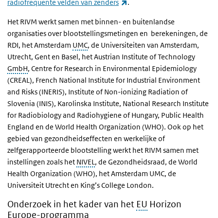
(externe link)
radiofrequente velden van zenders
.
Het RIVM werkt samen met binnen- en buitenlandse
organisaties over blootstellingsmetingen en berekeningen, de
RDI, het Amsterdam
UMC
, de Universiteiten van Amsterdam,
Utrecht, Gent en Basel, het
Austrian Institute of Technology
GmbH
,
Centre for Research in Environmental Epidemiology
(CREAL),
French National Institute for Industrial Environment
and Risks
(INERIS),
Institute of Non-ionizing Radiation of
Slovenia
(INIS),
Karolinska Institute, National Research Institute
for Radiobiology and Radiohygiene of Hungary, Public Health
England en de World Health Organization
(WHO). Ook op het
gebied van gezondheidseffecten en werkelijke of
zelfgerapporteerde blootstelling werkt het RIVM samen met
instellingen zoals het
NIVEL
, de Gezondheidsraad, de
World
Health Organization
(WHO), het Amsterdam UMC, de
Universiteit Utrecht en
King’s College London
.
Onderzoek in het kader van het
EU
Horizon
Europe-programma