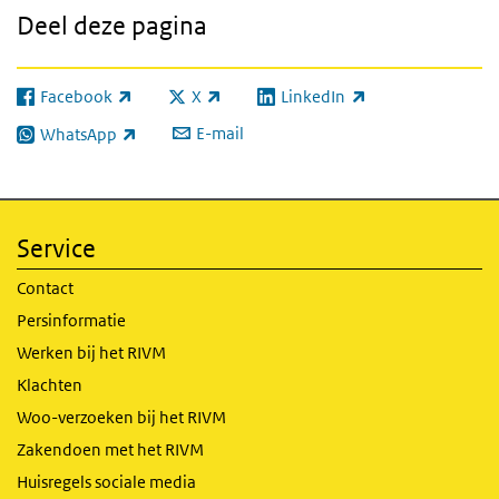
Deel deze pagina
Facebook
X
LinkedIn
(externe link)
(externe link)
(externe link)
E-mail
WhatsApp
(externe link)
Service
Contact
Persinformatie
Werken bij het RIVM
Klachten
Woo-verzoeken bij het RIVM
Zakendoen met het RIVM
Huisregels sociale media