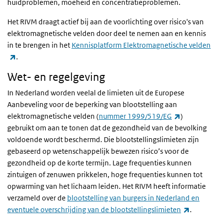
huidproblemen, moeheid en concentratieproblemen.
Het RIVM draagt actief bij aan de voorlichting over risico's van
elektromagnetische velden door deel te nemen aan en kennis
in te brengen in het
Kennisplatform Elektromagnetische velden
(externe link)
.
Wet- en regelgeving
In Nederland worden veelal de limieten uit de Europese
Aanbeveling voor de beperking van blootstelling aan
(externe lin
elektromagnetische velden (
nummer 1999/519/EG
)
gebruikt om aan te tonen dat de gezondheid van de bevolking
voldoende wordt beschermd. Die blootstellingslimieten zijn
gebaseerd op wetenschappelijk bewezen risico’s voor de
gezondheid op de korte termijn. Lage frequenties kunnen
zintuigen of zenuwen prikkelen, hoge frequenties kunnen tot
opwarming van het lichaam leiden. Het RIVM heeft informatie
verzameld over de
blootstelling van burgers in Nederland en
(externe 
eventuele overschrijding van de blootstellingslimieten
.