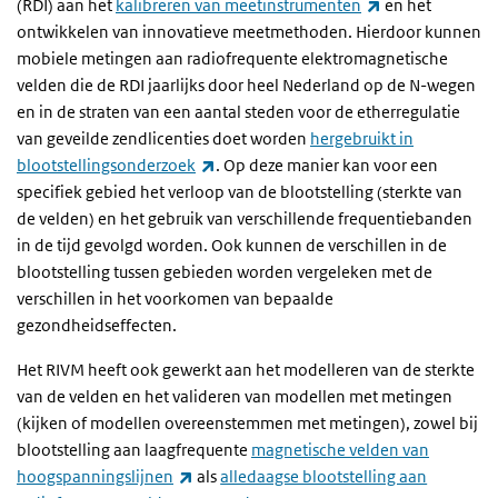
(externe link)
(RDI) aan het
kalibreren van meetinstrumenten
en het
ontwikkelen van innovatieve meetmethoden. Hierdoor kunnen
mobiele metingen aan radiofrequente elektromagnetische
velden die de RDI jaarlijks door heel Nederland op de N-wegen
en in de straten van een aantal steden voor de etherregulatie
van geveilde zendlicenties doet worden
hergebruikt in
(externe link)
blootstellingsonderzoek
. Op deze manier kan voor een
specifiek gebied het verloop van de blootstelling (sterkte van
de velden) en het gebruik van verschillende frequentiebanden
in de tijd gevolgd worden. Ook kunnen de verschillen in de
blootstelling tussen gebieden worden vergeleken met de
verschillen in het voorkomen van bepaalde
gezondheidseffecten.
Het RIVM heeft ook gewerkt aan het modelleren van de sterkte
van de velden en het valideren van modellen met metingen
(kijken of modellen overeenstemmen met metingen), zowel bij
blootstelling aan laagfrequente
magnetische velden van
(externe link)
hoogspanningslijnen
als
alledaagse blootstelling aan