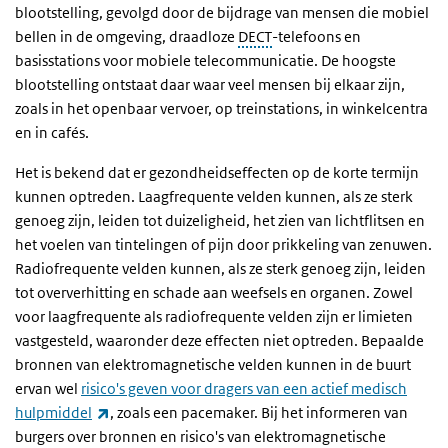
blootstelling, gevolgd door de bijdrage van mensen die mobiel
bellen in de omgeving, draadloze
DECT
-telefoons en
basisstations voor mobiele telecommunicatie. De hoogste
blootstelling ontstaat daar waar veel mensen bij elkaar zijn,
zoals in het openbaar vervoer, op treinstations, in winkelcentra
en in cafés.
Het is bekend dat er gezondheidseffecten op de korte termijn
kunnen optreden. Laagfrequente velden kunnen, als ze sterk
genoeg zijn, leiden tot duizeligheid, het zien van lichtflitsen en
het voelen van tintelingen of pijn door prikkeling van zenuwen.
Radiofrequente velden kunnen, als ze sterk genoeg zijn, leiden
tot oververhitting en schade aan weefsels en organen. Zowel
voor laagfrequente als radiofrequente velden zijn er limieten
vastgesteld, waaronder deze effecten niet optreden. Bepaalde
bronnen van elektromagnetische velden kunnen in de buurt
ervan wel
risico's geven voor dragers van een actief medisch
(externe link)
hulpmiddel
, zoals een pacemaker. Bij het informeren van
burgers over bronnen en risico's van elektromagnetische