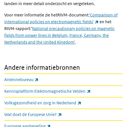
landen in meer detail onderzocht en vergeleken.
Voor meer informatie zie hetRIVM-document:
'
Comparison of
(externe link)
international policies on electromagnetic fields
'
en het
RIVM-rapport:'
National precautionary policies on magnetic
fields from power lines in Belgium, France, Germany, the
Netherlands and the United Kingdom
'
.
Andere informatiebronnen
(externe link)
Antennebureau
(externe link)
Kennisplatform Elektromagnetische Velden
(externe link)
Volksgezondheid en zorg in Nederland
(externe link)
Wat doet de Europese Unie?
(externe link)
Europese aanbeveling