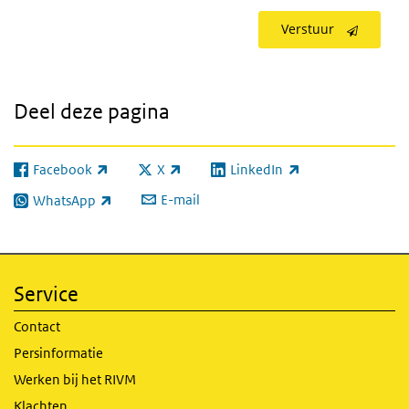
Verstuur
Deel deze pagina
Facebook
X
LinkedIn
(externe link)
(externe link)
(externe link)
E-mail
WhatsApp
(externe link)
Service
Contact
Persinformatie
Werken bij het RIVM
Klachten