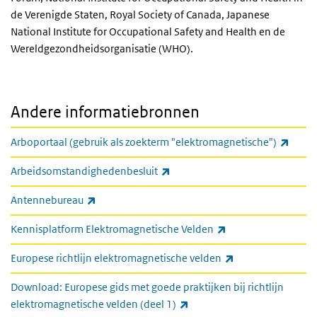
de Verenigde Staten, Royal Society of Canada, Japanese
National Institute for Occupational Safety and Health en de
Wereldgezondheidsorganisatie (WHO).
Andere informatiebronnen
(exter
Arboportaal (gebruik als zoekterm "elektromagnetische")
(externe link)
Arbeidsomstandighedenbesluit
(externe link)
Antennebureau
(externe link)
Kennisplatform Elektromagnetische Velden
(externe link)
Europese richtlijn elektromagnetische velden
Download: Europese gids met goede praktijken bij richtlijn
(externe link)
elektromagnetische velden (deel 1)