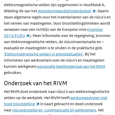
elektromagnetische velden zijn opgenomen in Hoofdstuk 6,
(externe li
Afdeling 4b van het
Arbeidsomstandighedenbesluit
. Daarin
staan algemene regels voor het inventariseren van de risico's en
het nemen van maatregelen. Voor blootstellingslimieten wordt
verwezen naar een richtlijn van de Europese Unie (
nummer
(externe link)
2013/35/EU
). Meer informatie over de regelgeving, bronnen
van elektromagnetische velden, de risicoinventarisatie en –
evaluatie en maatregelen is te vinden in de praktische gids
'Elektromagnetische velden in arbeidssituaties'
. Bij het
informeren van werknemers over de risico's en maatregelen
kunnen werkgevers
eenvoudig beeldmateriaal van het RIVM
gebruiken.
Onderzoek van het RIVM
Het RIVM doet onderzoek naar risico's van elektromagnetische
velden op de werkplek. Het RIVM heeft
werkomgevingen met
(externe link)
hoge blootstelling
in kaart gebracht en deed onderzoek
naar
risicoperceptie en -communicatie bij werknemers
. Het