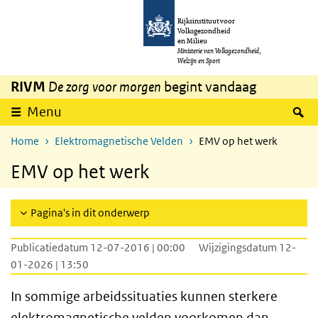
Overslaan en naar de inhoud gaan
Direct naar de hoofdnavigatie
Rijksinstituut voor
Volksgezondheid
en Milieu
Ministerie van Volksgezondheid,
Welzijn en Sport
RIVM
De zorg voor morgen
begint vandaag
Z
Menu
Home
Elektromagnetische Velden
EMV op het werk
EMV op het werk
Pagina's in dit onderwerp
Publicatiedatum 12-07-2016 | 00:00
Wijzigingsdatum 12-
01-2026 | 13:50
In sommige arbeidssituaties kunnen sterkere
elektromagnetische velden voorkomen dan