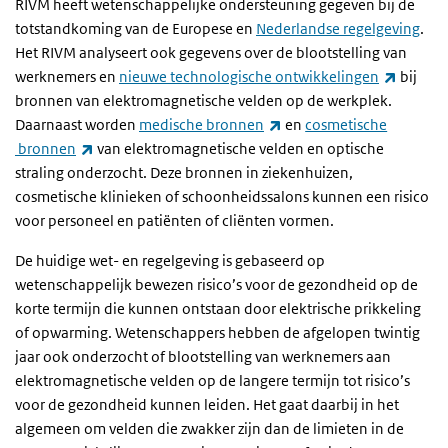
RIVM heeft wetenschappelijke ondersteuning gegeven bij de
totstandkoming van de Europese en
Nederlandse regelgeving
.
Het RIVM analyseert ook gegevens over de blootstelling van
(externe
werknemers en
nieuwe technologische ontwikkelingen
bij
bronnen van elektromagnetische velden op de werkplek.
(externe link)
Daarnaast worden
medische bronnen
en
cosmetische
(externe link)
bronnen
van elektromagnetische velden en optische
straling onderzocht. Deze bronnen in ziekenhuizen,
cosmetische klinieken of schoonheidssalons kunnen een risico
voor personeel en patiënten of cliënten vormen.
De huidige wet- en regelgeving is gebaseerd op
wetenschappelijk bewezen risico’s voor de gezondheid op de
korte termijn die kunnen ontstaan door elektrische prikkeling
of opwarming. Wetenschappers hebben de afgelopen twintig
jaar ook onderzocht of blootstelling van werknemers aan
elektromagnetische velden op de langere termijn tot risico’s
voor de gezondheid kunnen leiden. Het gaat daarbij in het
algemeen om velden die zwakker zijn dan de limieten in de