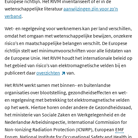
Europese richtlijn. Het RIVM inventariseert of er in de
wetenschappelijke literatuur
aanwijzingen zijn voor zo'n
verband
.
Wet- en regelgeving voor werknemers kan per land verschillen,
omdat het omgaan met wetenschappelijke bewijzen, onzekere
risico's en maatschappelijke belangen verschilt. De Europese
richtlijn stelt wel minimumvoorschriften voor alle lidstaten van
de Europese Unie. Het RIVM houdt het internationale beleid op
het gebied van risico's van elektromagnetische velden bij en
(externe link)
publiceert daar
overzichten
van.
Het RIVM werkt samen met binnen- en buitenlandse
organisaties over blootstelling, gezondheidseffecten en wet-
en regelgeving met betrekking tot elektromagnetische velden
op het werk. Hiertoe horen onder andere de Gezondheidsraad,
het ministerie van Sociale Zaken en Werkgelegenheid en de
Nederlandse Arbeidsinspectie, International Commission for
Non-Ionizing Radiation Protection (ICNIRP), European
EMF
Forum, National Institute for Occupational Safety and Health in