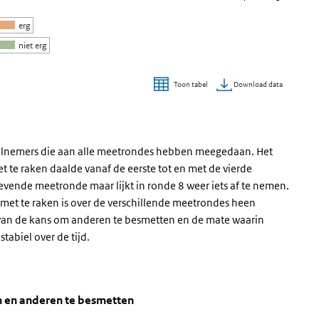
erg
niet erg
Download data
Toon tabel
deelnemers die aan alle meetrondes hebben meegedaan. Het
t te raken daalde vanaf de eerste tot en met de vierde
vende meetronde maar lijkt in ronde 8 weer iets af te nemen.
met te raken is over de verschillende meetrondes heen
 van de kans om anderen te besmetten en de mate waarin
tabiel over de tijd.
f besmet te raken en anderen te besmette
nderen te besmetten
et te raken en anderen te besmetten' over en ga naar de datatabel
n en anderen te besmetten