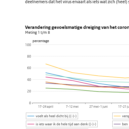
deelnemers dat het virus ervaart als iets wat zich (heel
Verandering gevoelsmatige dreigi
Verandering stellingen over 
Sla de grafiek 'Verandering gevoelsmatige dreiging van
Verandering gevoelsmatige dreiging van het coron
Meting 1 t/m 8
Lijn grafiek met 7 lijnen.
percentage
Meting 1 t/m 8
100
Bekijk als data tabel.
80
De grafiek heeft 1 X-as die categories weergeeft.
De grafiek heeft 1 Y-as die percentage weergeeft.
60
40
20
0
17-24 april
7-12 mei
27 mei-1 juni
17-21 j
voelt als heel dicht bij ((-)-)
vers
is iets waar ik de hele tijd aan denk ((-)-)
ben 