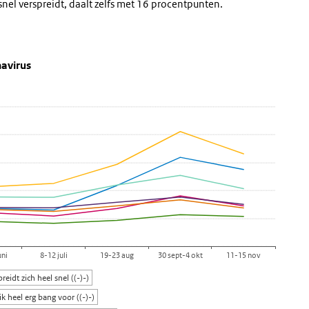
) snel verspreidt, daalt zelfs met 16 procentpunten.
ng van het coronavirus
invloed coronavirus op emotie
 het coronavirus' over en ga naar de datatabel
avirus
uni
8-12 juli
19-23 aug
30 sept-4 okt
11-15 nov
preidt zich heel snel ((-)-)
ik heel erg bang voor ((-)-)