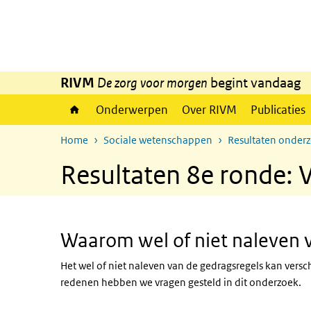
Overslaan en naar de inhoud gaan
Direct naar de hoofdnavigatie
RIVM
De zorg voor morgen
begint vandaag
Onderwerpen
Over RIVM
Publicaties
Home
Sociale wetenschappen
Resultaten onder
Resultaten 8e ronde: 
Waarom wel of niet naleven 
Het wel of niet naleven van de gedragsregels kan vers
redenen hebben we vragen gesteld in dit onderzoek.