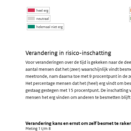
heel erg
neutraal
helemaal niet erg
Einde van interactieve grafiek.
Verandering in risico-inschatting
Voor veranderingen over de tijd is gekeken naar de 
aantal mensen dat het (zeer) waarschijnlijk vindt besme
meetronde, nam daarna toe met 9 procentpunt in de ze
Het percentage mensen dat het (heel) erg vindt om bes
gestaag gestegen met 15 procentpunt. De inschatting
mensen het erg vinden om anderen te besmetten blijft s
Verandering kans en ernst om zel
Trend in ernst en kans om a
Sla de grafiek 'Verandering kans en ernst om zelf besm
Verandering kans en ernst om zelf besmet te rake
Meting 1 t/m 8