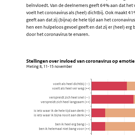
beïnvloedt. Van de deelnemers geeft 64% aan dat het v
voelt het coronavirus als (heel) dichtbij. Ook maakt 4
geeft aan dat zij (bijna) de hele tijd aan het coronavir
hen een hulpeloos gevoel geeft en dat zij er (heel) erg
door het coronavirus te ervaren.
Stellingen over invloed van coron
Gevoel bij corona
Sla de grafiek 'Stellingen over invloed van coronavirus
Stellingen over invloed van coronavirus op emotie
Meting 8, 11-15 november
Staaf grafiek met 5 reeksen.
Meting 8, 11-15 november
voelt als heel dichtbij (--)
Bekijk als data tabel.
voelt als heel ver weg (++)
De grafiek heeft 1 X-as die categories weergeeft.
verspreidt zich heel snel (--)
De grafiek heeft 1 Y-as die percentage weergeeft.
verspreidt zich heel langzaam (++)
is iets waar ik de hele tijd aan denk (--)
is iets waar ik bijna nooit aan denk (++)
ben ik heel erg bang (--)
ben ik helemaal niet bang voor (++)