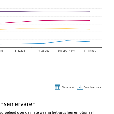
uni
8-12 juli
19-23 aug
30 sept - 4 okt
11-15 nov
Download data
Toon tabel
ensen ervaren
voorgelegd over de mate waarin het virus hen emotioneel