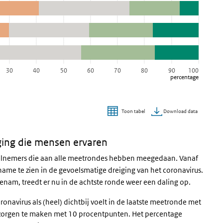
30
40
50
60
70
80
90
100
percentage
Download data
Toon tabel
ging die mensen ervaren
deelnemers die aan alle meetrondes hebben meegedaan. Vanaf
name te zien in de gevoelsmatige dreiging van het coronavirus.
enam, treedt er nu in de achtste ronde weer een daling op.
onavirus als (heel) dichtbij voelt in de laatste meetronde met
l zorgen te maken met 10 procentpunten. Het percentage