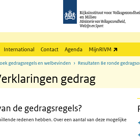
Rijksinstituut voor Volksgezondhe
en Milieu
Ministerie van Volksgezondheid,
Welzijn en Sport
(externe l
International
Contact
Agenda
MijnRIVM
zoek gedragsregels en welbevinden
Resultaten 8e ronde gedrags
Verklaringen gedrag
van de gedragsregels?
chillende redenen hebben. Over een aantal van deze mogelijke