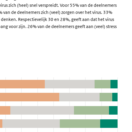
irus zich (heel) snel verspreidt. Voor 55% van de deelnemers
1% van de deelnemers zich (veel) zorgen over het virus. 33%
us denken. Respectievelijk 30 en 28%, geeft aan dat het virus
 bang voor zijn. 26% van de deelnemers geeft aan (veel) stress
avirus op emotie
 op emotie' over en ga naar de datatabel