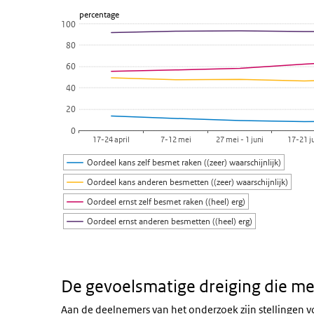
Lijn grafiek met 4 lijnen.
percentage
Meting 1 t/m 8
100
Bekijk als data tabel.
80
De grafiek heeft 1 X-as die categories weergeeft.
60
De grafiek heeft 1 Y-as die percentage weergeeft.
40
20
0
17-24 april
7-12 mei
27 mei - 1 juni
17-21 j
Oordeel kans zelf besmet raken ((zeer) waarschijnlijk)
Oordeel kans anderen besmetten ((zeer) waarschijnlijk)
Oordeel ernst zelf besmet raken ((heel) erg)
Oordeel ernst anderen besmetten ((heel) erg)
Einde van interactieve grafiek.
De gevoelsmatige dreiging die m
Aan de deelnemers van het onderzoek zijn stellingen 