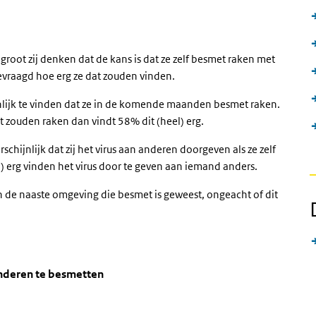
root zij denken dat de kans is dat ze zelf besmet raken met
evraagd hoe erg ze dat zouden vinden.
nlijk te vinden dat ze in de komende maanden besmet raken.
et zouden raken dan vindt 58% dit (heel) erg.
chijnlijk dat zij het virus aan anderen doorgeven als ze zelf
) erg vinden het virus door te geven aan iemand anders.
de naaste omgeving die besmet is geweest, ongeacht of dit
te raken, of om anderen te besmetten
nderen besmetten
en, of om anderen te besmetten' over en ga naar de datatabel
anderen te besmetten