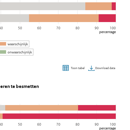
40
50
60
70
80
90
100
percentage
waarschijnlijk
onwaarschijnlijk
Download data
Toon tabel
t raken, of om anderen te besmetten
re besmetten
, of om anderen te besmetten' over en ga naar de datatabel
nderen te besmetten
40
50
60
70
80
90
100
percentage