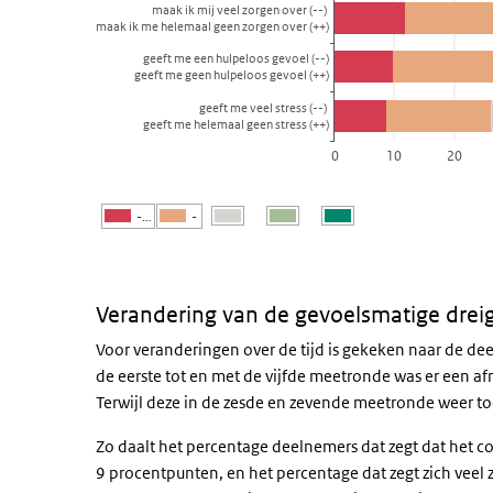
maak ik mij veel zorgen over (--)
maak ik me helemaal geen zorgen over (++)
geeft me een hulpeloos gevoel (--)
geeft me geen hulpeloos gevoel (++)
geeft me veel stress (--)
geeft me helemaal geen stress (++)
0
10
20
-…
-
Einde van interactieve grafiek.
Verandering van de gevoelsmatige drei
Voor veranderingen over de tijd is gekeken naar de 
de eerste tot en met de vijfde meetronde was er een af
Terwijl deze in de zesde en zevende meetronde weer to
Zo daalt het percentage deelnemers dat zegt dat het cor
9 procentpunten, en het percentage dat zegt zich vee