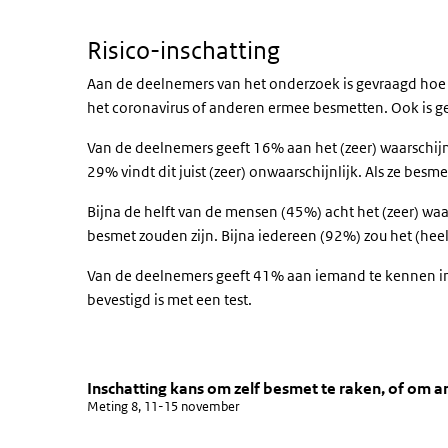
Risico-inschatting
Aan de deelnemers van het onderzoek is gevraagd hoe g
het coronavirus of anderen ermee besmetten. Ook is g
Van de deelnemers geeft 16% aan het (zeer) waarschij
29% vindt dit juist (zeer) onwaarschijnlijk. Als ze besm
Bijna de helft van de mensen (45%) acht het (zeer) waars
besmet zouden zijn. Bijna iedereen (92%) zou het (heel
Van de deelnemers geeft 41% aan iemand te kennen in 
bevestigd is met een test.
Inschatting kans om zelf besmet 
denken besmet raken, ook a
Sla de grafiek 'Inschatting kans om zelf besmet te rak
Inschatting kans om zelf besmet te raken, of om 
Meting 8, 11-15 november
Staaf grafiek met 5 reeksen.
Meting 8, 11-15 november