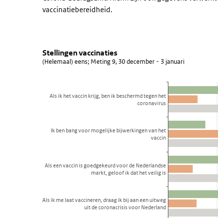
vaccinatiebereidheid.
Stellingen vaccinaties
Stellingen vaccinaties Mee e
Sla de grafiek 'Stellingen vaccinaties' over en ga naar 
Stellingen vaccinaties
(Helemaal) eens; Meting 9, 30 december - 3 januari
Staaf grafiek met 3 reeksen.
(Helemaal) eens; Meting 9, 30 december - 3 januari
Bekijk als data tabel.
Als ik het vaccin krijg, ben ik beschermd tegen het
coronavirus
De grafiek heeft 1 X-as die categories weergeeft.
De grafiek heeft 1 Y-as die percentage weergeeft.
Ik ben bang voor mogelijke bijwerkingen van het
vaccin
Als een vaccin is goedgekeurd voor de Nederlandse
markt, geloof ik dat het veilig is
Als ik me laat vaccineren, draag ik bij aan een uitweg
uit de coronacrisis voor Nederland