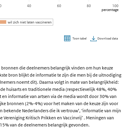
0
40
60
80
100
percentage
wil zich niet laten vaccineren
Download data
Toon tabel
nde bronnen die deelnemers belangrijk vinden om hun keuze
kste bron blijkt de informatie te zijn die men bij de uitnodiging
nemers noemt dit). Daarna volgt in mate van belangrijkheid:
de huisarts en traditionele media (respectievelijk 48%, 40%
t en informatie van artsen via de media wordt door 30% van
ijke bronnen (2%-4%) voor het maken van de keuze zijn voor
 bekende Nederlanders die ik vertrouw’, ‘informatie van mijn
 Vereniging Kritisch Prikken en Vaccinvrij’ . Meningen van
r 15% van de deelnemers belangrijk gevonden.