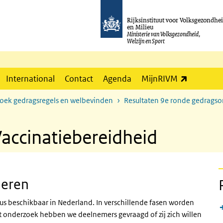
Rijksinstituut voor Volksgezondhe
en Milieu
Ministerie van Volksgezondheid,
Welzijn en Sport
(externe l
International
Contact
Agenda
MijnRIVM
zoek gedragsregels en welbevinden
Resultaten 9e ronde gedrags
Vaccinatiebereidheid
neren
irus beschikbaar in Nederland. In verschillende fasen worden
t onderzoek hebben we deelnemers gevraagd of zij zich willen