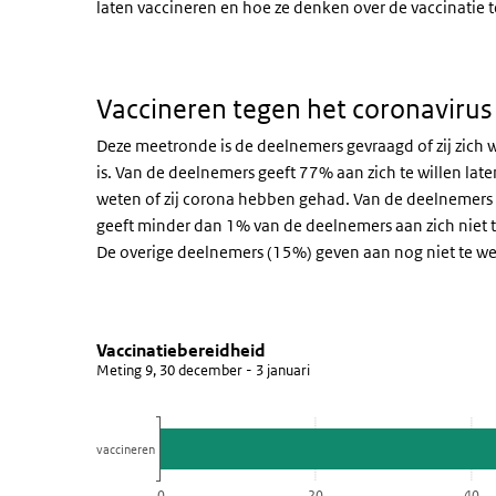
laten vaccineren en hoe ze denken over de vaccinatie t
Vaccineren tegen het coronavirus
Deze meetronde is de deelnemers gevraagd of zij zich w
is. Van de deelnemers geeft 77% aan zich te willen late
weten of zij corona hebben gehad. Van de deelnemers g
geeft minder dan 1% van de deelnemers aan zich niet t
De overige deelnemers (15%) geven aan nog niet te wete
Vaccinatiebereidheid
Bereidheid om te vaccineren
Sla de grafiek 'Vaccinatiebereidheid' over en ga naar d
Vaccinatiebereidheid
Meting 9, 30 december - 3 januari
Staaf grafiek met 5 reeksen.
Meting 9, 30 december - 3 januari
Bekijk als data tabel.
vaccineren
De grafiek heeft 1 X-as die categories weergeeft.
0
20
40