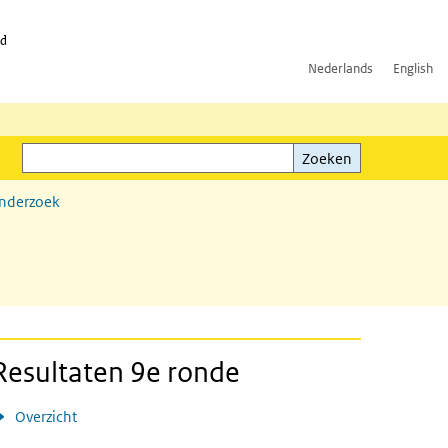
id
Nederlands
English
Zoeken
ink)
Zoeken
onderzoek
Resultaten 9e ronde
Overzicht