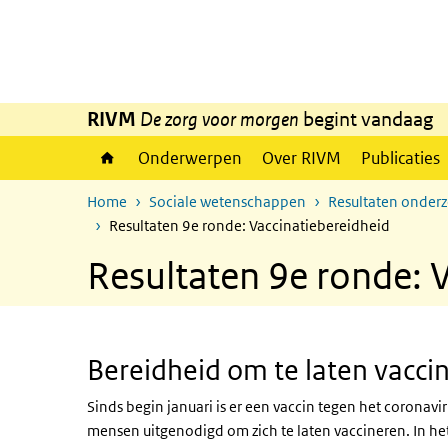
Overslaan en naar de inhoud gaan
Direct naar de hoofdnavigatie
RIVM
De zorg voor morgen
begint vandaag
Onderwerpen
Over RIVM
Publicaties
Home
Sociale wetenschappen
Resultaten onder
Resultaten 9e ronde: Vaccinatiebereidheid
Resultaten 9e ronde: 
Bereidheid om te laten vacci
Sinds begin januari is er een vaccin tegen het coronav
mensen uitgenodigd om zich te laten vaccineren. In he