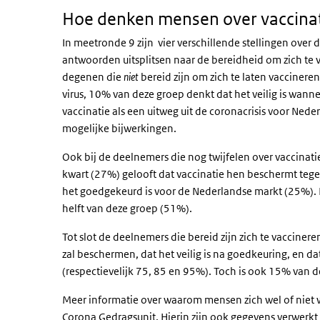
Hoe denken mensen over vaccinat
In meetronde 9 zijn vier verschillende stellingen over
antwoorden uitsplitsen naar de bereidheid om zich te 
degenen die
niet
bereid zijn om zich te laten vacciner
virus, 10% van deze groep denkt dat het veilig is wan
vaccinatie als een uitweg uit de coronacrisis voor Ne
mogelijke bijwerkingen.
Ook bij de deelnemers die nog twijfelen over vaccinati
kwart (27%) gelooft dat vaccinatie hen beschermt tegen
het goedgekeurd is voor de Nederlandse markt (25%). Da
helft van deze groep (51%).
Tot slot de deelnemers die bereid zijn zich te vaccineren
zal beschermen, dat het veilig is na goedkeuring, en da
(respectievelijk 75, 85 en 95%). Toch is ook 15% van 
Meer informatie over waarom mensen zich wel of niet wi
Corona Gedragsunit. Hierin zijn ook gegevens verwerkt 