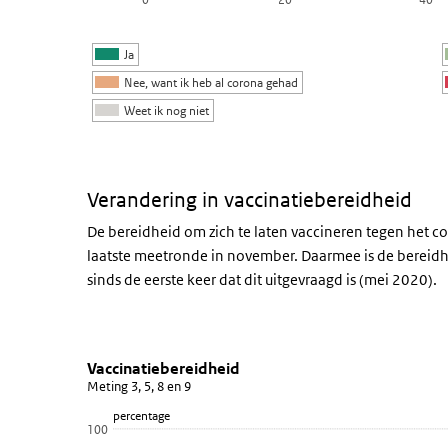
De grafiek heeft 1 Y-as die percentage weergeeft.
Ja
Nee, want ik heb al corona gehad
Weet ik nog niet
Einde van interactieve grafiek.
Verandering in vaccinatiebereidheid
De bereidheid om zich te laten vaccineren tegen het co
laatste meetronde in november. Daarmee is de bereidhe
sinds de eerste keer dat dit uitgevraagd is (mei 2020).
Vaccinatiebereidheid
Vaccinatiebereidheid trend
Sla de grafiek 'Vaccinatiebereidheid' over en ga naar d
Vaccinatiebereidheid
Meting 3, 5, 8 en 9
Lijn grafiek met 4 data punten.
percentage
Meting 3, 5, 8 en 9
100