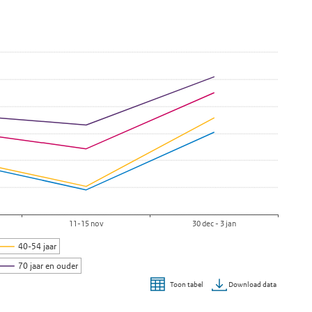
eid naar leeftijd
ga naar de datatabel
11-15 nov
30 dec - 3 jan
40-54 jaar
70 jaar en ouder
Download data
Toon tabel