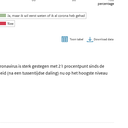
percentage
Ja, maar ik wil eerst weten of ik al corona heb gehad
Nee
Download data
Toon tabel
ronavirus is sterk gestegen met 21 procentpunt sinds de
id (na een tussentijdse daling) nu op het hoogste niveau
e datatabel