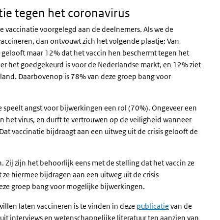
ie tegen het coronavirus
 de vaccinatie voorgelegd aan de deelnemers. Als we de
vaccineren, dan ontvouwt zich het volgende plaatje: Van
en gelooft maar 12% dat het vaccin hen beschermt tegen het
neer het goedgekeurd is voor de Nederlandse markt, en 12% ziet
derland. Daarbovenop is 78% van deze groep bang voor
e speelt angst voor bijwerkingen een rol (70%). Ongeveer een
 het virus, en durft te vertrouwen op de veiligheid wanneer
t vaccinatie bijdraagt aan een uitweg uit de crisis gelooft de
. Zij zijn het behoorlijk eens met de stelling dat het vaccin ze
t ze hiermee bijdragen aan een uitweg uit de crisis
deze groep bang voor mogelijke bijwerkingen.
llen laten vaccineren is te vinden in deze
publicatie
van de
uit interviews en wetenschappelijke literatuur ten aanzien van