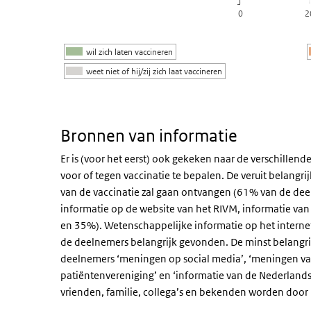
0
2
wil zich laten vaccineren
weet niet of hij/zij zich laat vaccineren
Einde van interactieve grafiek.
Bronnen van informatie
Er is (voor het eerst) ook gekeken naar de verschille
voor of tegen vaccinatie te bepalen. De veruit belangrij
van de vaccinatie zal gaan ontvangen (61% van de deel
informatie op de website van het RIVM, informatie van 
en 35%). Wetenschappelijke informatie op het interne
de deelnemers belangrijk gevonden. De minst belangr
deelnemers ‘meningen op social media’, ‘meningen van
patiëntenvereniging’ en ‘informatie van de Nederlandse
vrienden, familie, collega’s en bekenden worden doo