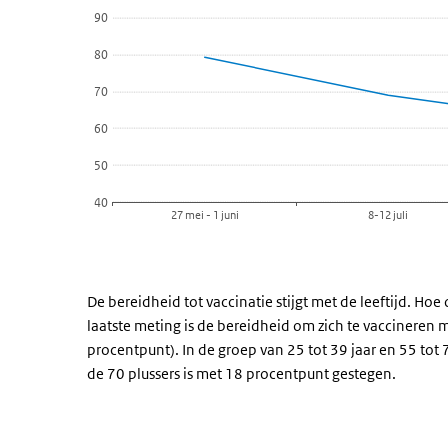
Bekijk als data tabel.
90
De grafiek heeft 1 X-as die categories weergeeft.
De grafiek heeft 1 Y-as die percentage weergeeft.
80
70
60
50
40
27 mei - 1 juni
8-12 juli
Einde van interactieve grafiek.
De bereidheid tot vaccinatie stijgt met de leeftijd. Ho
laatste meting is de bereidheid om zich te vaccinere
procentpunt). In de groep van 25 tot 39 jaar en 55 tot 
de 70 plussers is met 18 procentpunt gestegen.