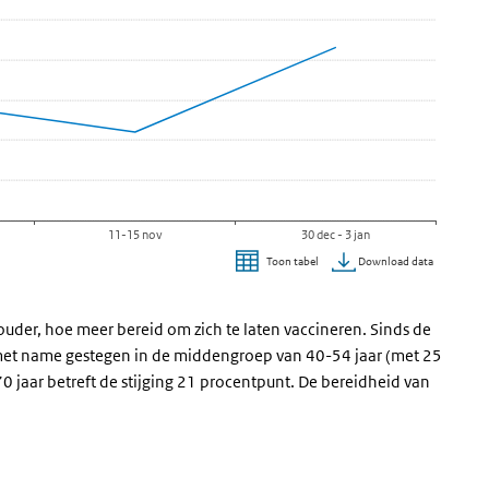
11-15 nov
30 dec - 3 jan
Download data
Toon tabel
e ouder, hoe meer bereid om zich te laten vaccineren. Sinds de
n met name gestegen in de middengroep van 40-54 jaar (met 25
70 jaar betreft de stijging 21 procentpunt. De bereidheid van