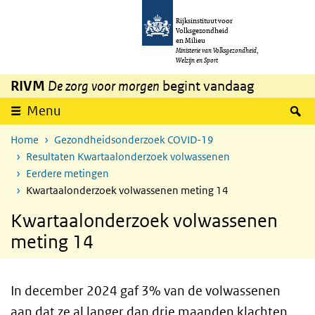
Overslaan en naar de inhoud gaan
Direct naar de hoofdnavigatie
Rijksinstituut voor
Volksgezondheid
en Milieu
Ministerie van Volksgezondheid,
Welzijn en Sport
RIVM
De zorg voor morgen
begint vandaag
Z
Menu
Home
Gezondheidsonderzoek COVID-19
Resultaten Kwartaalonderzoek volwassenen
Eerdere metingen
Kwartaalonderzoek volwassenen meting 14
Kwartaalonderzoek volwassenen
meting 14
In december 2024 gaf 3% van de volwassenen
aan dat ze al langer dan drie maanden klachten