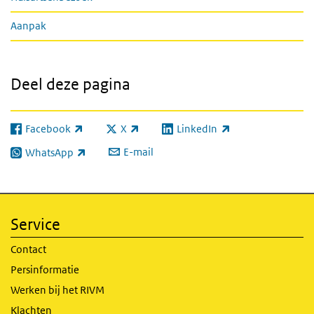
Aanpak
Deel deze pagina
Facebook
X
LinkedIn
(externe link)
(externe link)
(externe link)
E-mail
WhatsApp
(externe link)
Service
Contact
Persinformatie
Werken bij het RIVM
Klachten