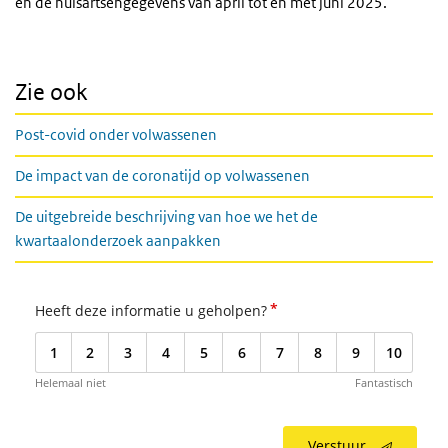
en de huisartsengegevens van april tot en met juni 2025.
Zie ook
Post-covid onder volwassenen
De impact van de coronatijd op volwassenen
De uitgebreide beschrijving van hoe we het de
kwartaalonderzoek aanpakken
*
Heeft deze informatie u geholpen?
1
2
3
4
5
6
7
8
9
10
Helemaal niet
Fantastisch
Verstuur