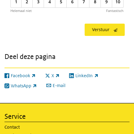
1
2
3
4
5
6
7
8
9
10
Helemaal niet
Fantastisch
Verstuur
Deel deze pagina
Facebook
X
LinkedIn
(externe link)
(externe link)
(externe link)
E-mail
WhatsApp
(externe link)
Service
Contact