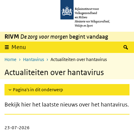
Overslaan en naar de inhoud gaan
Direct naar de hoofdnavigatie
Rijksinstituut voor
Volksgezondheid
en Milieu
Ministerie van Volksgezondheid,
Welzijn en Sport
RIVM
De zorg voor morgen
begint vandaag
Z
Menu
Home
Hantavirus
Actualiteiten over hantavirus
Actualiteiten over hantavirus
Pagina's in dit onderwerp
Bekijk hier het laatste nieuws over het hantavirus.
23-07-2026