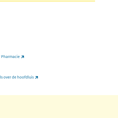
ink)
(externe link)
r Pharmacie
(externe link)
ls over de hoofdluis