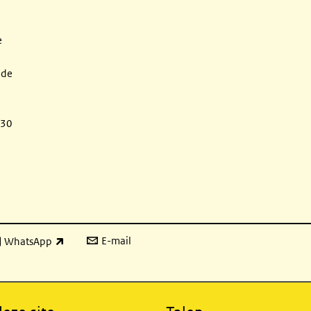
e
 de
e
:30
E-mail
WhatsApp
xterne link)