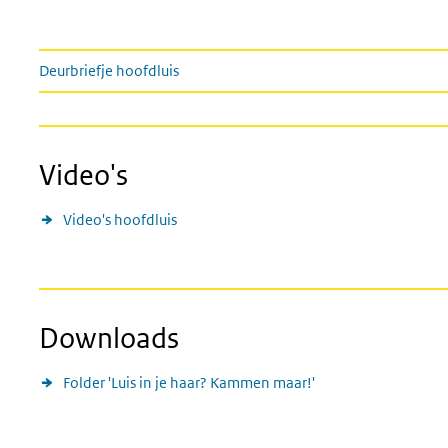
deurbriefjes
Deurbriefje hoofdluis
Video's
Video's hoofdluis
Downloads
Folder 'Luis in je haar? Kammen maar!'