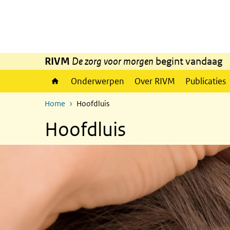
Overslaan en naar de inhoud gaan
Direct naar de hoofdnavigatie
RIVM
De zorg voor morgen
begint vandaag
Onderwerpen
Over RIVM
Publicaties
Home
Hoofdluis
Hoofdluis