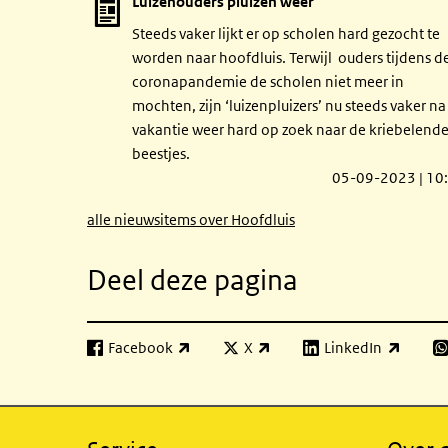
Luizenouders pluizen weer
Steeds vaker lijkt er op scholen hard gezocht te
worden naar hoofdluis. Terwijl ouders tijdens d
coronapandemie de scholen niet meer in
mochten, zijn ‘luizenpluizers’ nu steeds vaker na
vakantie weer hard op zoek naar de kriebelend
beestjes.
05-09-2023 | 10
alle nieuwsitems over Hoofdluis
Deel deze pagina
Facebook
X
LinkedIn
(externe link)
(externe link)
(externe link)
(e