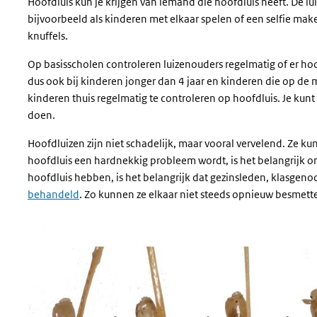
Hoofdluis kun je krijgen van iemand die hoofdluis heeft. De l
bijvoorbeeld als kinderen met elkaar spelen of een selfie mak
knuffels.
Op basisscholen controleren luizenouders regelmatig of er hoof
dus ook bij kinderen jonger dan 4 jaar en kinderen die op de m
kinderen thuis regelmatig te controleren op hoofdluis. Je kun
doen.
Hoofdluizen zijn niet schadelijk, maar vooral vervelend. Ze 
hoofdluis een hardnekkig probleem wordt, is het belangrijk o
hoofdluis hebben, is het belangrijk dat gezinsleden, klasgenoo
behandeld
. Zo kunnen ze elkaar niet steeds opnieuw besmett