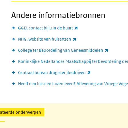
Andere informatiebronnen
(externe link)
GGD, contact bij u in de buurt
(externe link)
NHG, website van huisartsen
(externe l
College ter Beoordeling van Geneesmiddelen
Koninklijke Nederlandse Maatschappij ter bevordering de
(externe link)
Centraal bureau drogisterijbedrijven
Heeft een luis een luizenleven? Aflevering van Vroege Voge
lateerde onderwerpen