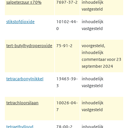
salpeterzuur
≤70%
7697-37-2
inhoudelijk
vastgesteld
stikstofdioxide
10102-44-
inhoudelijk
0
vastgesteld
tert-butylhydroperoxide
75-91-2
voorgesteld,
inhoudelijk
commentaar voor 23
september 2024
tetracarbonylnikkel
13463-39-
inhoudelijk
3
vastgesteld
tetrachloorsilaan
10026-04-
inhoudelijk
7
vastgesteld
tetraethyllood
78-00-2
inhoudelijk