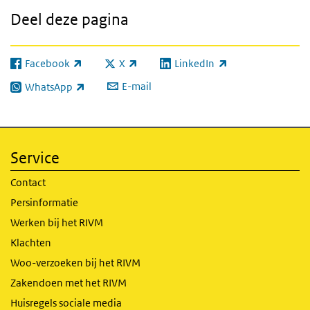
Deel deze pagina
Facebook
X
LinkedIn
(externe link)
(externe link)
(externe link)
E-mail
WhatsApp
(externe link)
Service
Contact
Persinformatie
Werken bij het RIVM
Klachten
Woo-verzoeken bij het RIVM
Zakendoen met het RIVM
Huisregels sociale media