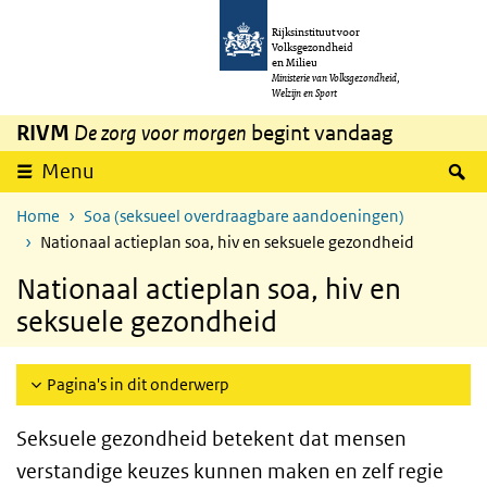
Overslaan en naar de inhoud gaan
Direct naar de hoofdnavigatie
Rijksinstituut voor
Volksgezondheid
en Milieu
Ministerie van Volksgezondheid,
Welzijn en Sport
RIVM
De zorg voor morgen
begint vandaag
Z
Menu
Home
Soa (seksueel overdraagbare aandoeningen)
Nationaal actieplan soa, hiv en seksuele gezondheid
Nationaal actieplan soa, hiv en
seksuele gezondheid
Pagina's in dit onderwerp
Seksuele gezondheid betekent dat mensen
verstandige keuzes kunnen maken en zelf regie