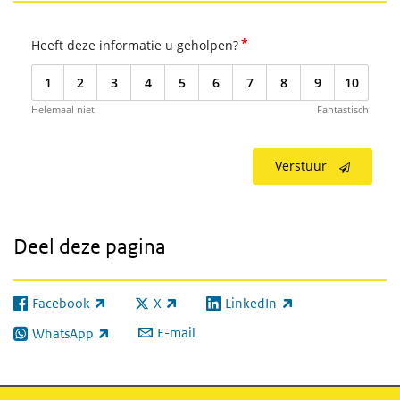
*
Heeft deze informatie u geholpen?
1
2
3
4
5
6
7
8
9
10
Helemaal niet
Fantastisch
Verstuur
Deel deze pagina
Facebook
X
LinkedIn
(externe link)
(externe link)
(externe link)
E-mail
WhatsApp
(externe link)