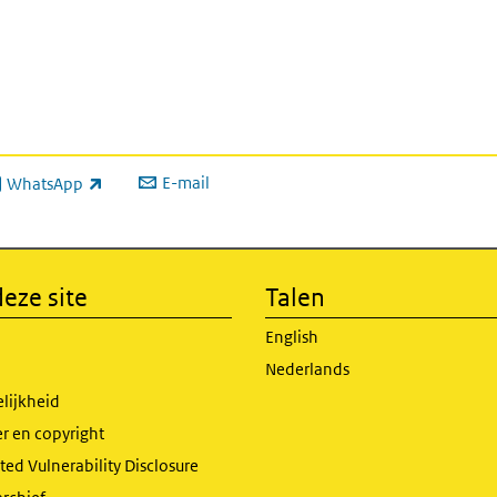
E-mail
WhatsApp
xterne link)
eze site
Talen
English
Nederlands
lijkheid
r en copyright
ed Vulnerability Disclosure