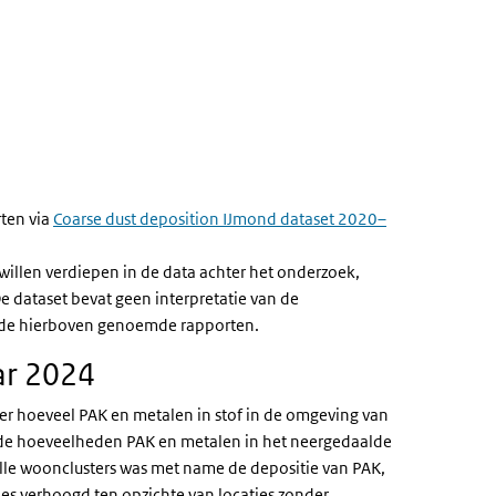
rten via
Coarse dust deposition IJmond dataset 2020–
 willen verdiepen in de data achter het onderzoek,
dataset bevat geen interpretatie van de
r de hierboven genoemde rapporten.
ar 2024
er hoeveel PAK en metalen in stof in de omgeving van
n de hoeveelheden PAK en metalen in het neergedaalde
alle woonclusters was met name de depositie van PAK,
s verhoogd ten opzichte van locaties zonder