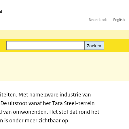
id
Nederlands
English
Zoeken
ink)
Zoeken
viteiten. Met name zware industrie van
De uitstoot vanaf het Tata Steel-terrein
id van omwonenden. Het stof dat rond het
en is onder meer zichtbaar op