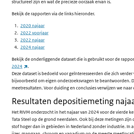
structureel zijn en wat de precieze oorzaak ervan is.
Bekijk de rapporten via de links hieronder.
2020 najaar
2022 voorjaar
2022 najaar
2024 najaar
Bekijk de onderliggende dataset die is gebruikt voor de rappo
(externe link)
2024
.
Deze dataset is bedoeld voor geïnteresseerden die zich verder
bijvoorbeeld om eigen onderzoeksvragen te beantwoorden. De 
meetresultaten. Voor duiding en conclusies verwijzen we naa
Resultaten depositiemeting naja
Het RIVM onderzocht in het najaar van 2024 voor de vierde ke
Tata Steel op de grond neerdalen. Ook bij deze metingen zij
stof hoger dan in gebieden in Nederland zonder industrie. In 
ijzer, mangaan, chroom en vanadium op de meeste meetlocatie