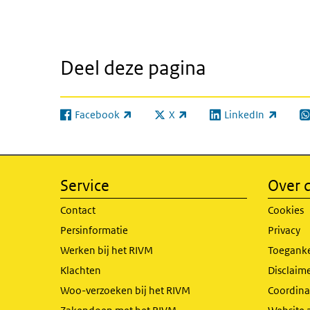
Deel deze pagina
Facebook
X
LinkedIn
(externe link)
(externe link)
(externe link)
(e
Service
Over d
Contact
Cookies
Persinformatie
Privacy
Werken bij het RIVM
Toeganke
Klachten
Disclaime
Woo-verzoeken bij het RIVM
Coordinat