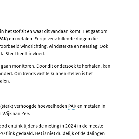
n het stof zit en waar dit vandaan komt. Het gaat om
K) en metalen. Er zijn verschillende dingen die
voorbeeld windrichting, windsterkte en neerslag. Ook
ta Steel heeft invloed.
e gaan monitoren. Door dit onderzoek te herhalen, kan
andert. Om trends vast te kunnen stellen is het
alen.
el (sterk) verhoogde hoeveelheden
PAK
en metalen in
n Wijk aan Zee.
od en zink tijdens de meting in 2024 in de meeste
0 flink gedaald. Het is niet duidelijk of de dalingen