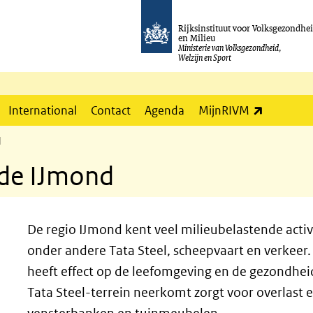
Rijksinstituut voor Volksgezondhe
en Milieu
Ministerie van Volksgezondheid,
Welzijn en Sport
(externe l
International
Contact
Agenda
MijnRIVM
d
 de IJmond
De regio IJmond kent veel milieubelastende acti
onder andere Tata Steel, scheepvaart en verkeer. 
heeft effect op de leefomgeving en de gezondhe
Tata Steel-terrein neerkomt zorgt voor overlast 