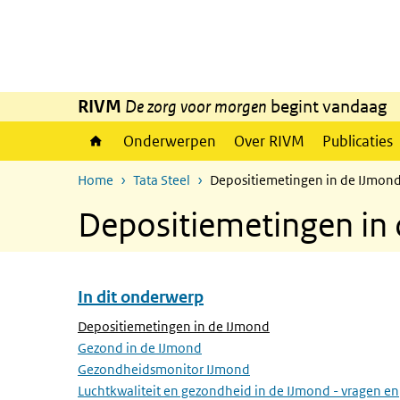
Overslaan en naar de inhoud gaan
Direct naar de hoofdnavigatie
RIVM
De zorg voor morgen
begint vandaag
Onderwerpen
Over RIVM
Publicaties
Home
Tata Steel
Depositiemetingen in de IJmon
Depositiemetingen in
In dit onderwerp
Overslaan menu In dit onderwerp
(Actieve pagina)
Depositiemetingen in de IJmond
Gezond in de IJmond
Gezondheidsmonitor IJmond
Luchtkwaliteit en gezondheid in de IJmond - vragen en