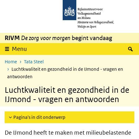
Overslaan en naar de inhoud gaan
Direct naar de hoofdnavigatie
Rijksinstituut voor
Volksgezondheid
en Milieu
Ministerie van Volksgezondheid,
Welzijn en Sport
RIVM
De zorg voor morgen
begint vandaag
Z
Menu
Home
Tata Steel
Luchtkwaliteit en gezondheid in de IJmond - vragen en
antwoorden
Luchtkwaliteit en gezondheid in de
IJmond - vragen en antwoorden
Pagina's in dit onderwerp
De IJmond heeft te maken met milieubelastende