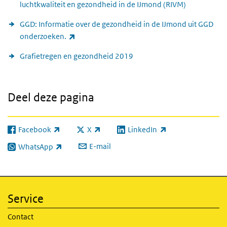
luchtkwaliteit en gezondheid in de IJmond (RIVM)
GGD: Informatie over de gezondheid in de IJmond uit GGD
(externe link)
onderzoeken.
Grafietregen en gezondheid 2019
Deel deze pagina
Facebook
X
LinkedIn
(externe link)
(externe link)
(externe link)
E-mail
WhatsApp
(externe link)
Service
Contact