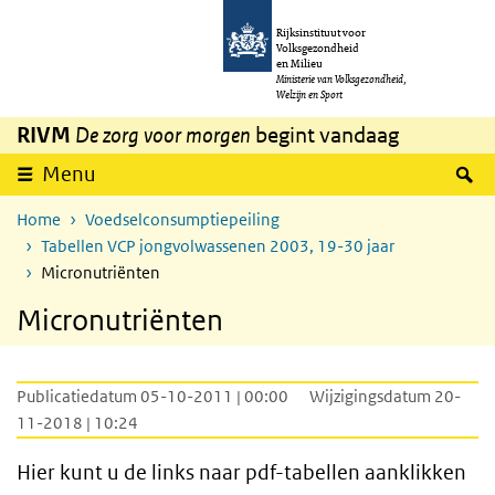
Overslaan en naar de inhoud gaan
Direct naar de hoofdnavigatie
Rijksinstituut voor
Volksgezondheid
en Milieu
Ministerie van Volksgezondheid,
Welzijn en Sport
RIVM
De zorg voor morgen
begint vandaag
Z
Menu
Home
Voedselconsumptiepeiling
Tabellen VCP jongvolwassenen 2003, 19-30 jaar
Micronutriënten
Micronutriënten
Publicatiedatum 05-10-2011 | 00:00
Wijzigingsdatum 20-
11-2018 | 10:24
Hier kunt u de links naar pdf-tabellen aanklikken