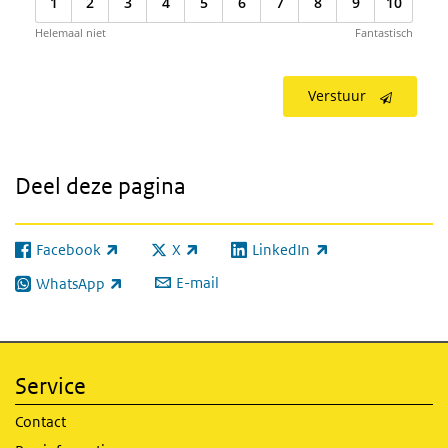
1
2
3
4
5
6
7
8
9
10
Helemaal niet
Fantastisch
Verstuur
Deel deze pagina
Facebook
X
LinkedIn
(externe link)
(externe link)
(externe link)
E-mail
WhatsApp
(externe link)
Service
Contact