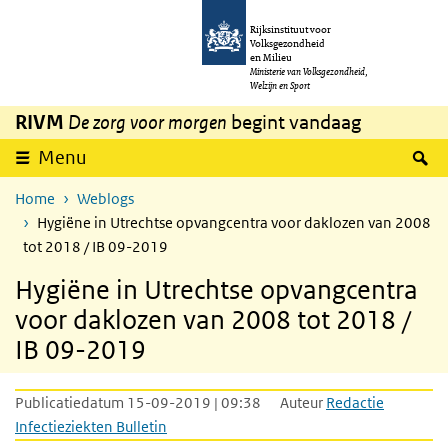
Overslaan en naar de inhoud gaan
Direct naar de hoofdnavigatie
Rijksinstituut voor
Volksgezondheid
en Milieu
Ministerie van Volksgezondheid,
Welzijn en Sport
RIVM
De zorg voor morgen
begint vandaag
Z
Menu
Home
Weblogs
Hygiëne in Utrechtse opvangcentra voor daklozen van 2008
tot 2018 / IB 09-2019
Hygiëne in Utrechtse opvangcentra
voor daklozen van 2008 tot 2018 /
IB 09-2019
Publicatiedatum 15-09-2019 | 09:38
Auteur
Redactie
Infectieziekten Bulletin