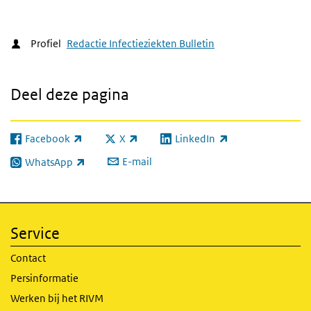
Profiel
Redactie Infectieziekten Bulletin
Deel deze pagina
Facebook
X
LinkedIn
(externe link)
(externe link)
(externe link)
E-mail
WhatsApp
(externe link)
Service
Contact
Persinformatie
Werken bij het RIVM