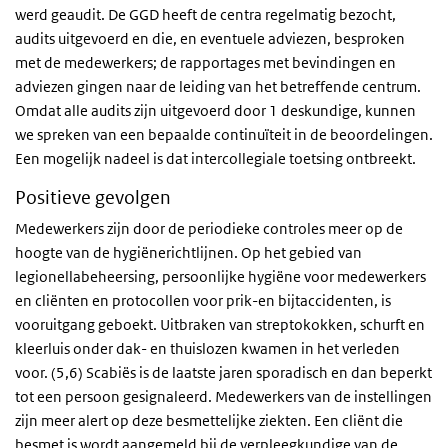
werd geaudit. De GGD heeft de centra regelmatig bezocht,
audits uitgevoerd en die, en eventuele adviezen, besproken
met de medewerkers; de rapportages met bevindingen en
adviezen gingen naar de leiding van het betreffende centrum.
Omdat alle audits zijn uitgevoerd door 1 deskundige, kunnen
we spreken van een bepaalde continuïteit in de beoordelingen.
Een mogelijk nadeel is dat intercollegiale toetsing ontbreekt.
Positieve gevolgen
Medewerkers zijn door de periodieke controles meer op de
hoogte van de hygiënerichtlijnen. Op het gebied van
legionellabeheersing, persoonlijke hygiëne voor medewerkers
en cliënten en protocollen voor prik-en bijtaccidenten, is
vooruitgang geboekt. Uitbraken van streptokokken, schurft en
kleerluis onder dak- en thuislozen kwamen in het verleden
voor. (5,6) Scabiës is de laatste jaren sporadisch en dan beperkt
tot een persoon gesignaleerd. Medewerkers van de instellingen
zijn meer alert op deze besmettelijke ziekten. Een cliënt die
besmet is wordt aangemeld bij de verpleegkundige van de