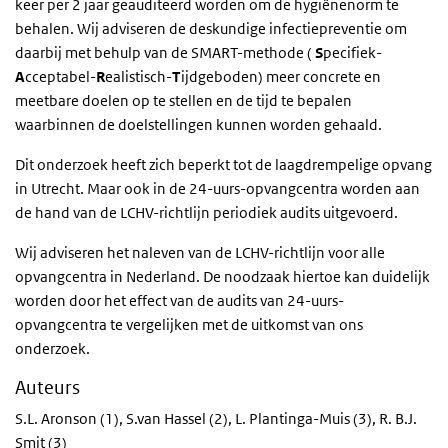
keer per 2 jaar geauditeerd worden om de hygiënenorm te
behalen. Wij adviseren de deskundige infectiepreventie om
daarbij met behulp van de SMART-methode (
S
pecifiek-
A
cceptabel-
R
ealistisch-
T
ijdgeboden) meer concrete en
meetbare doelen op te stellen en de tijd te bepalen
waarbinnen de doelstellingen kunnen worden gehaald.
Dit onderzoek heeft zich beperkt tot de laagdrempelige opvang
in Utrecht. Maar ook in de 24-uurs-opvangcentra worden aan
de hand van de LCHV-richtlijn periodiek audits uitgevoerd.
Wij adviseren het naleven van de LCHV-richtlijn voor alle
opvangcentra in Nederland. De noodzaak hiertoe kan duidelijk
worden door het effect van de audits van 24-uurs-
opvangcentra te vergelijken met de uitkomst van ons
onderzoek.
Auteurs
S.L. Aronson (1), S.van Hassel (2), L. Plantinga-Muis (3), R. B.J.
Smit (3)