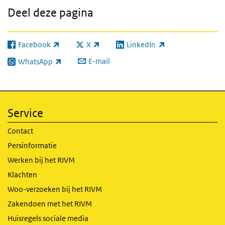
Deel deze pagina
Facebook
X
LinkedIn
(externe link)
(externe link)
(externe link)
E-mail
WhatsApp
(externe link)
Service
Contact
Persinformatie
Werken bij het RIVM
Klachten
Woo-verzoeken bij het RIVM
Zakendoen met het RIVM
Huisregels sociale media