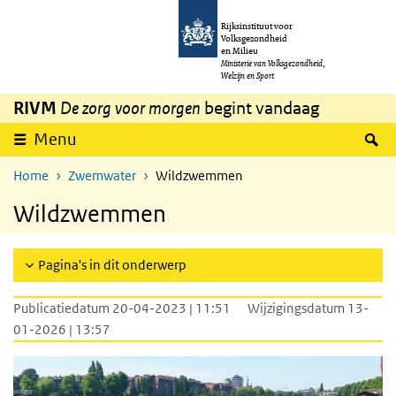
Overslaan en naar de inhoud gaan
Direct naar de hoofdnavigatie
Rijksinstituut voor
Volksgezondheid
en Milieu
Ministerie van Volksgezondheid,
Welzijn en Sport
RIVM
De zorg voor morgen
begint vandaag
Z
Menu
Home
Zwemwater
Wildzwemmen
Wildzwemmen
Pagina's in dit onderwerp
Publicatiedatum 20-04-2023 | 11:51
Wijzigingsdatum 13-
01-2026 | 13:57