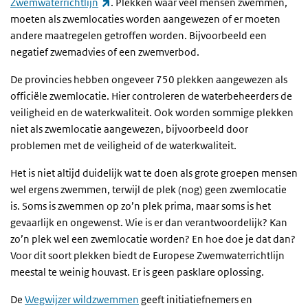
(externe link)
Zwemwaterrichtlijn
. Plekken waar veel mensen zwemmen,
moeten als zwemlocaties worden aangewezen of er moeten
andere maatregelen getroffen worden. Bijvoorbeeld een
negatief zwemadvies of een zwemverbod.
De provincies hebben ongeveer 750 plekken aangewezen als
officiële zwemlocatie. Hier controleren de waterbeheerders de
veiligheid en de waterkwaliteit. Ook worden sommige plekken
niet als zwemlocatie aangewezen, bijvoorbeeld door
problemen met de veiligheid of de waterkwaliteit.
Het is niet altijd duidelijk wat te doen als grote groepen mensen
wel ergens zwemmen, terwijl de plek (nog) geen zwemlocatie
is. Soms is zwemmen op zo’n plek prima, maar soms is het
gevaarlijk en ongewenst. Wie is er dan verantwoordelijk? Kan
zo’n plek wel een zwemlocatie worden? En hoe doe je dat dan?
Voor dit soort plekken biedt de Europese Zwemwaterrichtlijn
meestal te weinig houvast. Er is geen pasklare oplossing.
De
Wegwijzer wildzwemmen
geeft initiatiefnemers en