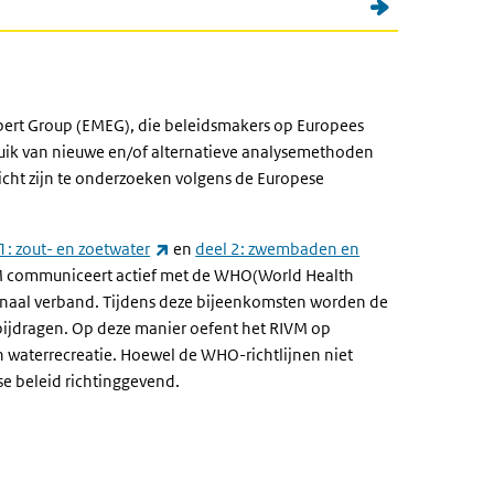
pert Group (EMEG), die beleidsmakers op Europees
ruik van nieuwe en/of alternatieve analysemethoden
licht zijn te onderzoeken volgens de Europese
(externe link)
1: zout- en zoetwater
en
deel 2: zwembaden en
VM communiceert actief met de WHO(World Health
onaal verband. Tijdens deze bijeenkomsten worden de
 bijdragen. Op deze manier oefent het RIVM op
an waterrecreatie. Hoewel de WHO-richtlijnen niet
se beleid richtinggevend.