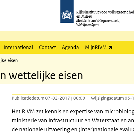
Rijksinstituut voor Volksgezondhe
en Milieu
Ministerie van Volksgezondheid,
Welzijn en Sport
(externe l
International
Contact
Agenda
MijnRIVM
jke eisen
 wettelijke eisen
Publicatiedatum 07-02-2017 | 00:00
Wijzigingsdatum 05-
)
Het RIVM​ zet kennis en expertise van microbiolog
ministerie van Infrastructuur en Waterstaat en a
de nationale uitvoering en (inter)nationale eval