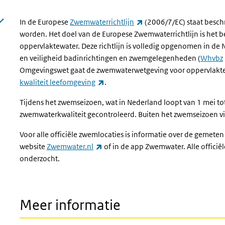
(externe link)
In de Europese
Zwemwaterrichtlijn
(2006/7/EC) staat besc
worden. Het doel van de Europese Zwemwaterrichtlijn is het
oppervlaktewater. Deze richtlijn is volledig opgenomen in de
en veiligheid badinrichtingen en zwemgelegenheden (
Whvbz
Omgevingswet gaat de zwemwaterwetgeving voor oppervlakte
(externe link)
kwaliteit leefomgeving
.
Tijdens het zwemseizoen, wat in Nederland loopt van 1 mei to
zwemwaterkwaliteit gecontroleerd. Buiten het zwemseizoen vi
Voor alle officiële zwemlocaties is informatie over de gemete
(externe link)
website
Zwemwater.nl
of in de app Zwemwater. Alle offici
onderzocht.
Meer informatie