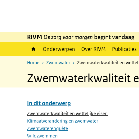
Overslaan en naar de inhoud gaan
Direct naar de hoofdnavigatie
RIVM
De zorg voor morgen
begint vandaag
Onderwerpen
Over RIVM
Publicaties
Home
Zwemwater
Zwemwaterkwaliteit en wetteli
Zwemwaterkwaliteit en
In dit onderwerp
Overslaan menu In dit onderwerp
(Actieve pagina
Zwemwaterkwaliteit en wettelijke eisen
Klimaatverandering en zwemwater
Zwemwaterenquête
Wildzwemmen