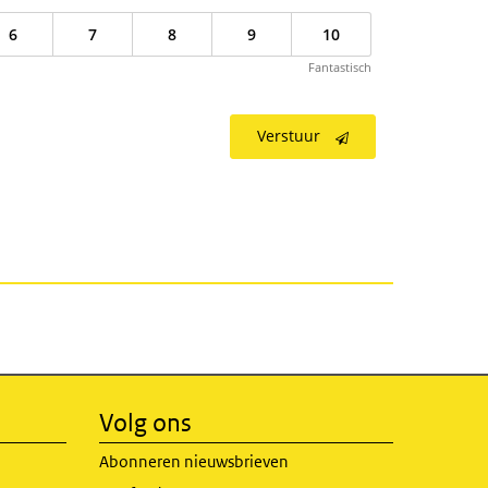
6
7
8
9
10
Fantastisch
Verstuur
Volg ons
Abonneren nieuwsbrieven