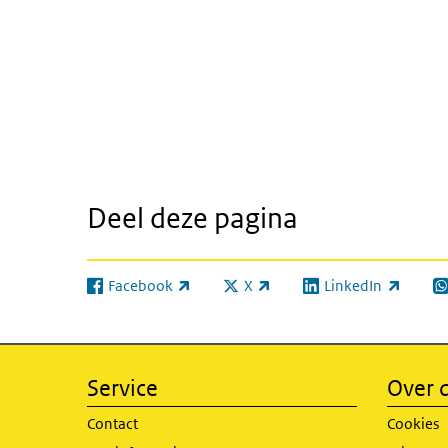
Deel deze pagina
Facebook
X
LinkedIn
(externe link)
(externe link)
(externe link)
(e
Service
Over d
Contact
Cookies