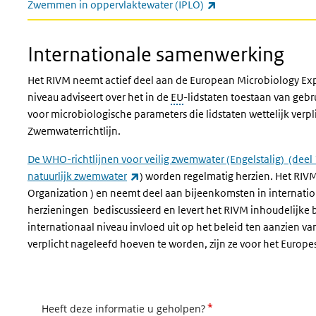
(externe link)
Zwemmen in oppervlaktewater (IPLO)
Internationale samenwerking
Het RIVM neemt actief deel aan de European Microbiology Ex
niveau adviseert over het in de
EU
-lidstaten toestaan van geb
voor microbiologische parameters die lidstaten wettelijk verp
Zwemwaterrichtlijn.
De WHO-richtlijnen voor veilig zwemwater (Engelstalig) (deel 
(externe link)
natuurlijk zwemwater
) worden regelmatig herzien. Het RI
Organization ) en neemt deel aan bijeenkomsten in internati
herzieningen bediscussieerd en levert het RIVM inhoudelijke
internationaal niveau invloed uit op het beleid ten aanzien v
verplicht nageleefd hoeven te worden, zijn ze voor het Europe
*
Heeft deze informatie u geholpen?