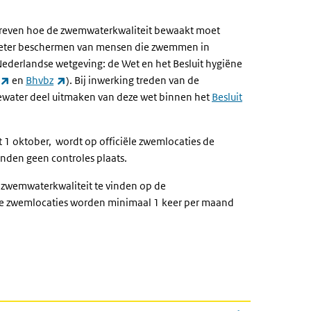
hreven hoe de zwemwaterkwaliteit bewaakt moet
 beter beschermen van mensen die zwemmen in
 Nederlandse wetgeving: de Wet en het Besluit hygiëne
(externe link)
(externe link)
en
Bhvbz
). Bij inwerking treden van de
water deel uitmaken van deze wet binnen het
Besluit
t 1 oktober, wordt op officiële zwemlocaties de
nden geen controles plaats.
n zwemwaterkwaliteit te vinden op de
ële zwemlocaties worden minimaal 1 keer per maand