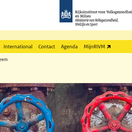
Rijksinstituut voor Volksgezondhe
en Milieu
Ministerie van Volksgezondheid,
Welzijn en Sport
(externe l
International
Contact
Agenda
MijnRIVM
teem