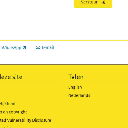
Verstuur
E-mail
WhatsApp
xterne link)
eze site
Talen
English
Nederlands
lijkheid
r en copyright
ed Vulnerability Disclosure