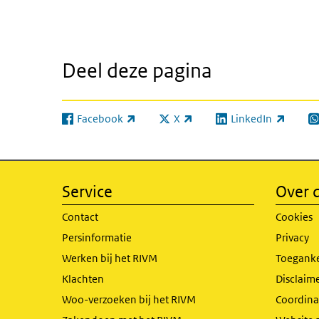
Deel deze pagina
Facebook
X
LinkedIn
(externe link)
(externe link)
(externe link)
(e
Service
Over d
Contact
Cookies
Persinformatie
Privacy
Werken bij het RIVM
Toeganke
Klachten
Disclaime
Woo-verzoeken bij het RIVM
Coordinat