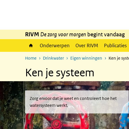
Overslaan en naar de inhoud gaan
Direct naar de hoofdnavigatie
RIVM
De zorg voor morgen
begint vandaag
Onderwerpen
Over RIVM
Publicaties
Home
Drinkwater
Eigen winningen
Ken je sys
Ken je systeem
Zorg ervoor dat je weet en controleert hoe het
watersysteem werkt.