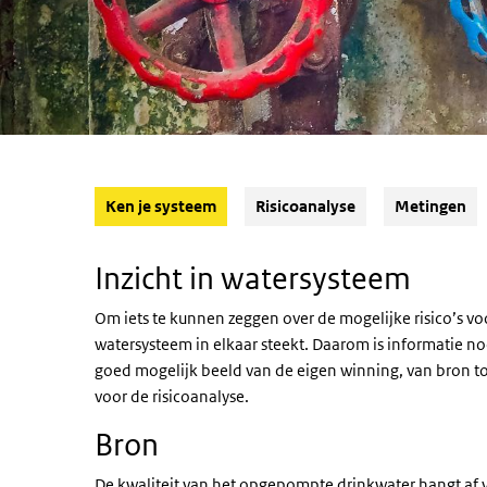
(Actieve knop)
Ken je systeem
Risicoanalyse
Metingen
Inzicht in watersysteem
Om iets te kunnen zeggen over de mogelijke risico’s voo
watersysteem in elkaar steekt. Daarom is informatie nodi
goed mogelijk beeld van de eigen winning, van bron tot
voor de risicoanalyse.
Bron
De kwaliteit van het opgepompte drinkwater hangt af v