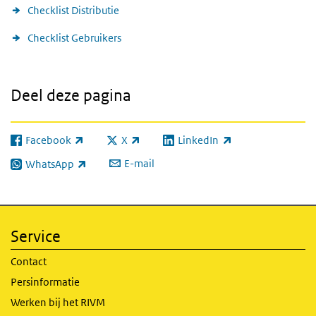
Checklist Distributie
Checklist Gebruikers
Deel deze pagina
Facebook
X
LinkedIn
(externe link)
(externe link)
(externe link)
E-mail
WhatsApp
(externe link)
Service
Contact
Persinformatie
Werken bij het RIVM