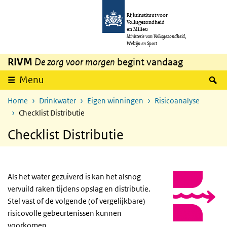
Overslaan en naar de inhoud gaan
Direct naar de hoofdnavigatie
Rijksinstituut voor
Volksgezondheid
en Milieu
Ministerie van Volksgezondheid,
Welzijn en Sport
RIVM
De zorg voor morgen
begint vandaag
Z
Menu
Home
Drinkwater
Eigen winningen
Risicoanalyse
Checklist Distributie
Checklist Distributie
Als het water gezuiverd is kan het alsnog
vervuild raken tijdens opslag en distributie.
Stel vast of de volgende (of vergelijkbare)
risicovolle gebeurtenissen kunnen
voorkomen.