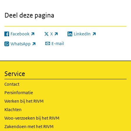
Deel deze pagina
Facebook
X
LinkedIn
(externe link)
(externe link)
(externe link)
E-mail
WhatsApp
(externe link)
Service
Contact
Persinformatie
Werken bij het RIVM
Klachten
Woo-verzoeken bij het RIVM
Zakendoen met het RIVM