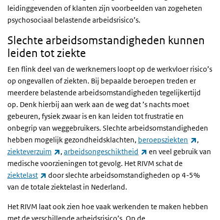
leidinggevenden of klanten zijn voorbeelden van zogeheten
psychosociaal belastende arbeidsrisico’s.
Slechte arbeidsomstandigheden kunnen
leiden tot ziekte
Een flink deel van de werknemers loopt op de werkvloer risico’s
op ongevallen of ziekten. Bij bepaalde beroepen treden er
meerdere belastende arbeidsomstandigheden tegelijkertijd
op. Denk hierbij aan werk aan de weg dat ’s nachts moet
gebeuren, fysiek zwaar is en kan leiden tot frustratie en
onbegrip van weggebruikers. Slechte arbeidsomstandigheden
(extern
hebben mogelijk gezondheidsklachten,
beroepsziekten
,
(externe link)
(externe link)
ziekteverzuim
,
arbeidsongeschiktheid
en veel gebruik van
medische voorzieningen tot gevolg. Het RIVM schat de
(externe link)
ziektelast
door slechte arbeidsomstandigheden op 4-5%
van de totale ziektelast in Nederland.
Het RIVM laat ook zien hoe vaak werkenden te maken hebben
met de verschillende arbeidsrisico’s. Op de