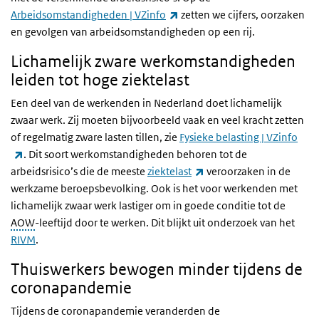
(externe link)
Arbeidsomstandigheden | VZinfo
zetten we cijfers, oorzaken
en gevolgen van arbeidsomstandigheden op een rij.
Lichamelijk zware werkomstandigheden
leiden tot hoge ziektelast
Een deel van de werkenden in Nederland doet lichamelijk
zwaar werk. Zij moeten bijvoorbeeld vaak en veel kracht zetten
of regelmatig zware lasten tillen, zie
Fysieke belasting | VZinfo
(externe link)
. Dit soort werkomstandigheden behoren tot de
(externe link)
arbeidsrisico’s die de meeste
ziektelast
veroorzaken in de
werkzame beroepsbevolking. Ook is het voor werkenden met
lichamelijk zwaar werk lastiger om in goede conditie tot de
AOW
-leeftijd door te werken. Dit blijkt uit onderzoek van het
RIVM
.
Thuiswerkers bewogen minder tijdens de
coronapandemie
Tijdens de coronapandemie veranderden de