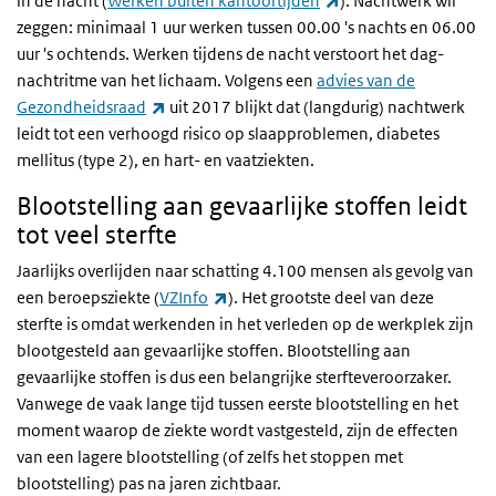
in de nacht (
Werken buiten kantoortijden
). Nachtwerk wil
zeggen: minimaal 1 uur werken tussen 00.00 's nachts en 06.00
uur 's ochtends. Werken tijdens de nacht verstoort het dag-
nachtritme van het lichaam. Volgens een
advies van de
(externe link)
Gezondheidsraad
uit 2017 blijkt dat (langdurig) nachtwerk
leidt tot een verhoogd risico op slaapproblemen, diabetes
mellitus (type 2), en hart- en vaatziekten.
Blootstelling aan gevaarlijke stoffen leidt
tot veel sterfte
Jaarlijks overlijden naar schatting 4.100 mensen als gevolg van
(externe link)
een beroepsziekte (
VZInfo
). Het grootste deel van deze
sterfte is omdat werkenden in het verleden op de werkplek zijn
blootgesteld aan gevaarlijke stoffen. Blootstelling aan
gevaarlijke stoffen is dus een belangrijke sterfteveroorzaker.
Vanwege de vaak lange tijd tussen eerste blootstelling en het
moment waarop de ziekte wordt vastgesteld, zijn de effecten
van een lagere blootstelling (of zelfs het stoppen met
blootstelling) pas na jaren zichtbaar.