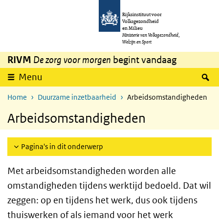
Overslaan en naar de inhoud gaan
Direct naar de hoofdnavigatie
Rijksinstituut voor
Volksgezondheid
en Milieu
Ministerie van Volksgezondheid,
Welzijn en Sport
RIVM
De zorg voor morgen
begint vandaag
Z
Menu
Home
Duurzame inzetbaarheid
Arbeidsomstandigheden
Arbeidsomstandigheden
Pagina's in dit onderwerp
Met arbeidsomstandigheden worden alle
omstandigheden tijdens werktijd bedoeld. Dat wil
zeggen: op en tijdens het werk, dus ook tijdens
thuiswerken of als iemand voor het werk