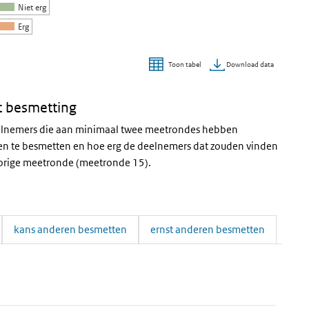
Niet erg
Erg
Download data
Toon tabel
t besmetting
deelnemers die aan minimaal twee meetrondes hebben
en te besmetten en hoe erg de deelnemers dat zouden vinden
vorige meetronde (meetronde 15).
kans anderen besmetten
ernst anderen besmetten
smet raken
ken' over en ga naar de datatabel