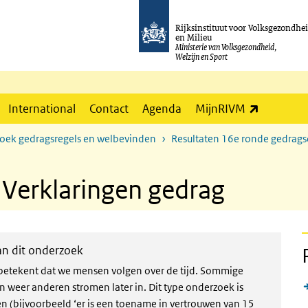
Rijksinstituut voor Volksgezondhe
en Milieu
Ministerie van Volksgezondheid,
Welzijn en Sport
(externe l
International
Contact
Agenda
MijnRIVM
zoek gedragsregels en welbevinden
Resultaten 16e ronde gedrag
 Verklaringen gedrag
van dit onderzoek
t betekent dat we mensen volgen over de tijd. Sommige
weer anderen stromen later in. Dit type onderzoek is
en (bijvoorbeeld ‘er is een toename in vertrouwen van 15