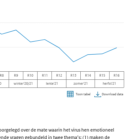
R8
R9
R10
R11
R12
R13
R14
R15
R16
0
winter'20/21
lente'21
zomer'21
herfst'21
Download data
Toon tabel
voorgelegd over de mate waarin het virus hen emotioneel
llende vragen gebundeld in twee thema’s: (1) maken de