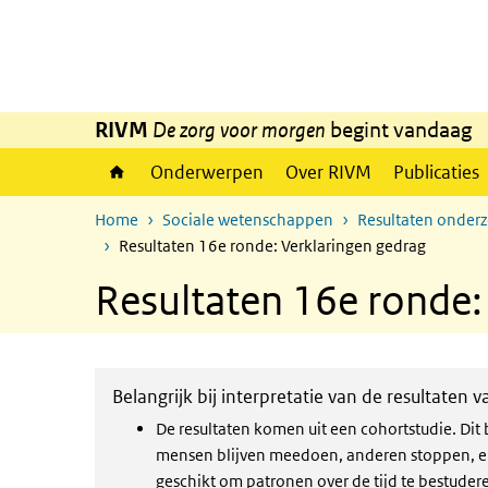
Overslaan en naar de inhoud gaan
Direct naar de hoofdnavigatie
RIVM
De zorg voor morgen
begint vandaag
Onderwerpen
Over RIVM
Publicaties
Home
Sociale wetenschappen
Resultaten onder
Resultaten 16e ronde: Verklaringen gedrag
Resultaten 16e ronde:
Belangrijk bij interpretatie van de resultaten 
De resultaten komen uit een cohortstudie. Di
mensen blijven meedoen, anderen stoppen, en 
geschikt om patronen over de tijd te bestuder