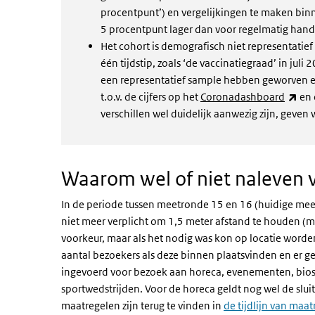
procentpunt’) en vergelijkingen te maken bin
5 procentpunt lager dan voor regelmatig hand
Het cohort is demografisch niet representatie
één tijdstip, zoals ‘de vaccinatiegraad’ in juli 
een representatief sample hebben geworven 
(ext
t.o.v. de cijfers op het
Coronadashboard
en 
verschillen wel duidelijk aanwezig zijn, geven 
Waarom wel of niet naleven 
In de periode tussen meetronde 15 en 16 (huidige mee
niet meer verplicht om 1,5 meter afstand te houden (m
voorkeur, maar als het nodig was kon op locatie wor
aantal bezoekers als deze binnen plaatsvinden en er ge
ingevoerd voor bezoek aan horeca, evenementen, biosc
sportwedstrijden. Voor de horeca geldt nog wel de slui
maatregelen zijn terug te vinden in
de tijdlijn van maa