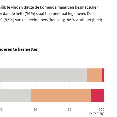
nlijk te vinden dat ze de komende maanden besmet zullen
er dan de helft (54%) staat hier neutraal tegenover. De
ft (56%) van de deelnemers (heel) erg. 86% vindt het (heel)
te raken, of om anderen te besmetten
nderen besmetten
en, of om anderen te besmetten' over en ga naar de datatabel
anderen te besmetten
40
60
80
100
percentage