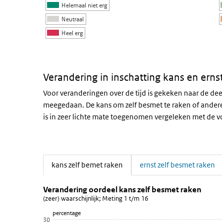
Helemaal niet erg
Neutraal
Heel erg
Einde van interactieve grafiek.
Verandering in inschatting kans en erns
Voor veranderingen over de tijd is gekeken naar de 
meegedaan. De kans om zelf besmet te raken of ander
is in zeer lichte mate toegenomen vergeleken met de 
kans zelf bemet raken
ernst zelf besmet raken
(Actieve tab)
Verandering oordeel kans zelf be
kans zelf bemet raken
Sla de grafiek 'Verandering oordeel kans zelf besmet ra
Verandering oordeel kans zelf besmet raken
(zeer) waarschijnlijk; Meting 1 t/m 16
Lijn grafiek met 16 data punten.
percentage
(zeer) waarschijnlijk; Meting 1 t/m 16
30