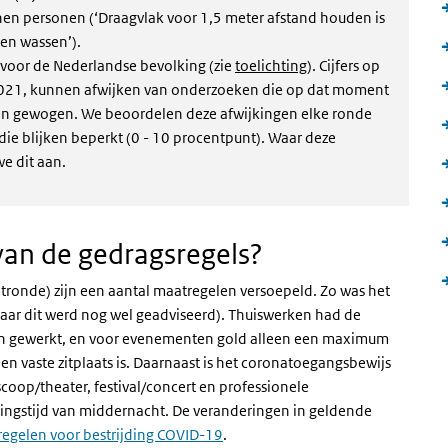
nen personen (‘Draagvlak voor 1,5 meter afstand houden is
en wassen’).
f voor de Nederlandse bevolking (zie
toelichting
). Cijfers op
2021
, kunnen afwijken van onderzoeken die op dat moment
en gewogen. We beoordelen deze afwijkingen elke ronde
erne link)
die blijken beperkt (0 - 10 procentpunt). Waar deze
we dit aan.
van de gedragsregels?
tronde) zijn een aantal maatregelen versoepeld. Zo was het
aar dit werd nog wel geadviseerd). Thuiswerken had de
den gewerkt, en voor evenementen gold alleen een maximum
en vaste zitplaats is. Daarnaast is het coronatoegangsbewijs
oop/theater, festival/concert en professionele
tingstijd van middernacht.
De veranderingen in geldende
tregelen voor bestrijding COVID-19
.