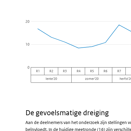
Bekijk als data tabel.
De grafiek heeft 1 X-as die categories weergeeft.
De grafiek heeft 1 Y-as die percentage weergeeft.
20
10
0
R1
R2
R3
R4
R5
R6
R7
lente'20
zomer'20
herfst'2
Einde van interactieve grafiek.
De gevoelsmatige dreiging
Aan de deelnemers van het onderzoek zijn stellingen 
beïnvloedt. In de huidige meetronde (16) zijn verschi