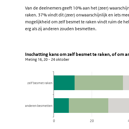
Van de deelnemers geeft 10% aan het (zeer) waarschij
raken. 37% vindt dit (zeer) onwaarschijnlijk en iets me
mogelijkheid om zelf besmet te raken vindt ruim de hel
erg als zij anderen zouden besmetten.
Inschatting kans om zelf besmet 
denken besmet raken, ook a
Sla de grafiek 'Inschatting kans om zelf besmet te rak
Inschatting kans om zelf besmet te raken, of om 
Meting 16, 20 - 24 oktober
Staaf grafiek met 5 reeksen.
Meting 16, 20 - 24 oktober
Bekijk als data tabel.
zelf besmet raken
De grafiek heeft 1 X-as die categories weergeeft.
De grafiek heeft 1 Y-as die percentage weergeeft.
anderen besmetten
0
20