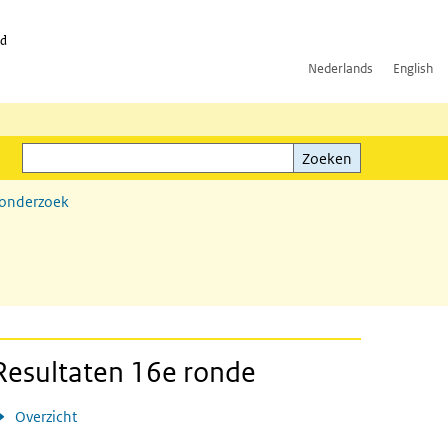
id
Nederlands
English
Zoeken
ink)
Zoeken
sonderzoek
Resultaten 16e ronde
Overzicht