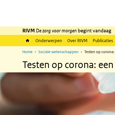
Overslaan en naar de inhoud gaan
Direct naar de hoofdnavigatie
RIVM
De zorg voor morgen
begint vandaag
Onderwerpen
Over RIVM
Publicaties
Home
Sociale wetenschappen
Testen op corona:
Testen op corona: een