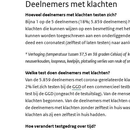
Deelnemers met klachten
Hoeveel deelnemers met klachten testen zich?
Bijna 1 op de 5 deelnemers (18%; 5.859 deelnemers) h
klachten die kunnen wijzen op een besmetting met het 
kunnen worden toegeschreven aan een onderliggende 
deed een coronatest (zelftest of laten testen) naar aan
* Verhoging (temperatuur tussen 37,5 en 38 graden Celsius) of k
neusverkouden, loopneus, keelpijn, plotseling verlies van reuk of
Welke test doen deelnemers met klachten?
Van de 5.859 deelnemers met corona-gerelateerde kla
2% liet zich testen bij de
GGD
of een commercieel testbe
test bij de GGD (ongeacht de testuitslag). Van de mens
klachten begonnen. Van de deelnemers met klachten die
de deelnemers met klachten zonder zelftest in huis was
klachten als zij een zelftest in huis hadden.
Hoe verandert testgedrag over tijd?