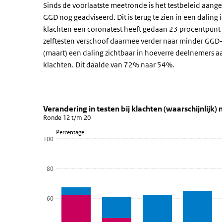
Sinds de voorlaatste meetronde is het testbeleid aange
GGD nog geadviseerd. Dit is terug te zien in een daling 
klachten een coronatest heeft gedaan 23 procentpunt l
zelftesten verschoof daarmee verder naar minder GGD-t
(maart) een daling zichtbaar in hoeverre deelnemers a
klachten. Dit daalde van 72% naar 54%.
Verandering in testen bij klachte
Verandering in testen bij kla
Sla de grafiek 'Verandering in testen bij klachten (waa
Verandering in testen bij klachten (waarschijnlij
Ronde 12 t/m 20
Staaf grafiek met 3 reeksen.
Percentage
Ronde 12 t/m 20
100
Bekijk als data tabel.
De grafiek heeft 1 X-as die categories weergeeft.
80
De grafiek heeft 1 Y-as die Percentage weergeeft.
60