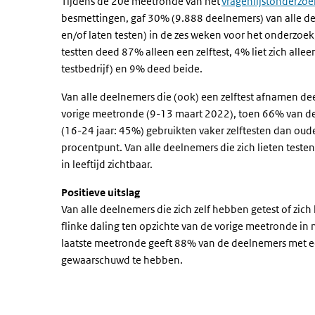
Tijdens de 20e meetronde van het
vragenlijstonderzoe
besmettingen, gaf 30% (9.888 deelnemers) van alle de
en/of laten testen) in de zes weken voor het onderzoe
testten deed 87% alleen een zelftest, 4% liet zich allee
testbedrijf) en 9% deed beide.
Van alle deelnemers die (ook) een zelftest afnamen dee
vorige meetronde (9-13 maart 2022), toen 66% van de
(16-24 jaar: 45%) gebruikten vaker zelftesten dan oud
procentpunt. Van alle deelnemers die zich lieten teste
in leeftijd zichtbaar.
Positieve uitslag
Van alle deelnemers die zich zelf hebben getest of zich
flinke daling ten opzichte van de vorige meetronde in 
laatste meetronde geeft 88% van de deelnemers met een 
gewaarschuwd te hebben.