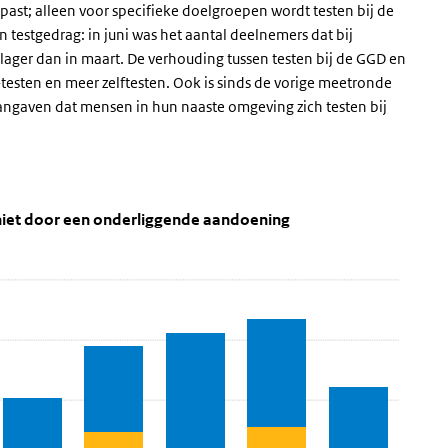
past; alleen voor specifieke doelgroepen wordt testen bij de
in testgedrag: in juni was het aantal deelnemers dat bij
ager dan in maart. De verhouding tussen testen bij de GGD en
esten en meer zelftesten. Ook is sinds de vorige meetronde
angaven dat mensen in hun naaste omgeving zich testen bij
n (waarschijnlijk) niet door een onderligg
chten
rschijnlijk) niet door een onderliggende aandoening' over en ga naar
k) niet door een onderliggende aandoening