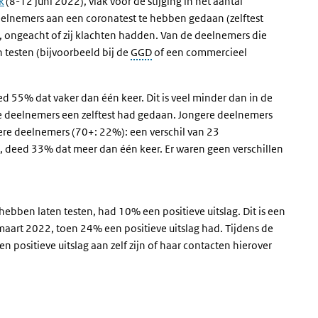
k
(8-12 juni 2022), vlak voor de stijging in het aantal
elnemers aan een coronatest te hebben gedaan (zelftest
k, ongeacht of zij klachten hadden. Van de deelnemers die
n testen (bijvoorbeeld bij de
GGD
of een commercieel
d 55% dat vaker dan één keer. Dit is veel minder dan in de
 deelnemers een zelftest had gedaan. Jongere deelnemers
ere deelnemers (70+: 22%): een verschil van 23
n, deed 33% dat meer dan één keer. Er waren geen verschillen
 hebben laten testen, had 10% een positieve uitslag. Dit is een
maart 2022, toen 24% een positieve uitslag had. Tijdens de
positieve uitslag aan zelf zijn of haar contacten hierover