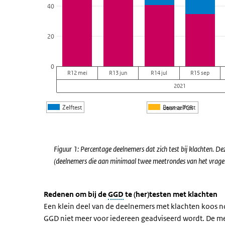
40
20
0
R12 mei
R13 jun
R14 jul
R15 sep
2021
Zelftest
Eerst zelftest
daarna PCR
Einde van interactieve grafiek.
Figuur 1: Percentage deelnemers dat zich test bij klachten. D
(deelnemers die aan minimaal twee meetrondes van het vrag
Redenen om bij de
GGD
te (her)testen met klachten
Een klein deel van de deelnemers met klachten koos nog
GGD niet meer voor iedereen geadviseerd wordt. De me