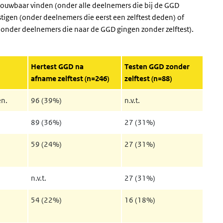
rouwbaar vinden (onder alle deelnemers die bij de GGD
estigen (onder deelnemers die eerst een zelftest deden) of
(onder deelnemers die naar de GGD gingen zonder zelftest).
Hertest GGD na
Testen GGD zonder
afname zelftest (n=246)
zelftest (n=88)
en.
96 (39%)
n.v.t.
89 (36%)
27 (31%)
59 (24%)
27 (31%)
n.v.t.
27 (31%)
54 (22%)
16 (18%)