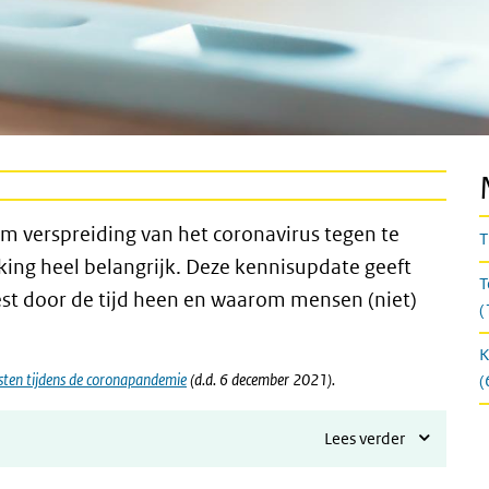
om verspreiding van het coronavirus tegen te
T
lking heel belangrijk. Deze kennisupdate geeft
T
test door de tijd heen en waarom mensen (niet)
(
K
esten tijdens de coronapandemie
(d.d. 6 december 2021).
(
Lees verder