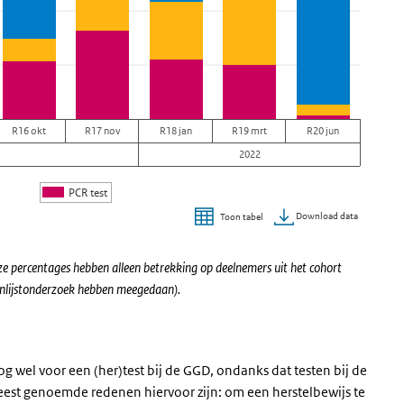
R16 okt
R17 nov
R18 jan
R19 mrt
R20 jun
2022
PCR test
Download data
Toon tabel
eze percentages hebben alleen betrekking op deelnemers uit het cohort
enlijstonderzoek hebben meegedaan).
 wel voor een (her)test bij de GGD, ondanks dat testen bij de
est genoemde redenen hiervoor zijn: om een herstelbewijs te