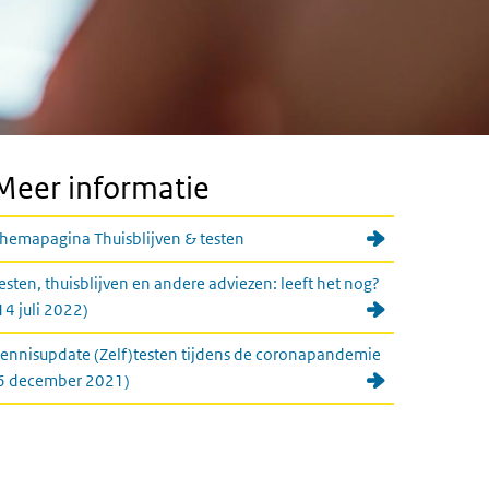
Meer informatie
hemapagina Thuisblijven & testen
esten, thuisblijven en andere adviezen: leeft het nog?
14 juli 2022)
ennisupdate (Zelf)testen tijdens de coronapandemie
6 december 2021)