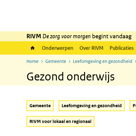
Overslaan en naar de inhoud gaan
Direct naar de hoofdnavigatie
RIVM
De zorg voor morgen
begint vandaag
Onderwerpen
Over RIVM
Publicaties
Home
Gemeente
Leefomgeving en gezondheid
Gezond onderwijs
Gemeente
Leefomgeving en gezondheid
P
RIVM voor lokaal en regionaal