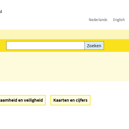
id
Nederlands
English
Zoeken
ink)
Zoeken
aamheid en veiligheid
Kaarten en cijfers