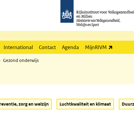
Rijksinstituut voor Volksgezondhe
en Milieu
Ministerie van Volksgezondheid,
Welzijn en Sport
(externe l
International
Contact
Agenda
MijnRIVM
Gezond onderwijs
reventie, zorg en welzijn
Luchtkwaliteit en klimaat
Duurz