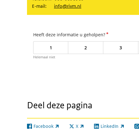
E-mail:
info@rivm.nl
*
Heeft deze informatie u geholpen?
1
2
3
Helemaal niet
Deel deze pagina
Facebook
X
LinkedIn
(externe link)
(externe link)
(externe link)
(e