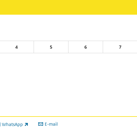
4
5
6
7
E-mail
WhatsApp
xterne link)