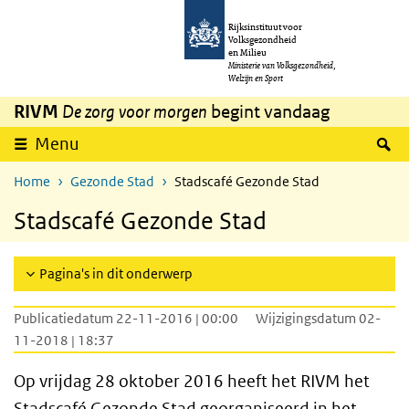
Overslaan en naar de inhoud gaan
Direct naar de hoofdnavigatie
Rijksinstituut voor
Volksgezondheid
en Milieu
Ministerie van Volksgezondheid,
Welzijn en Sport
RIVM
De zorg voor morgen
begint vandaag
Z
Menu
Home
Gezonde Stad
Stadscafé Gezonde Stad
Stadscafé Gezonde Stad
Pagina's in dit onderwerp
Publicatiedatum 22-11-2016 | 00:00
Wijzigingsdatum 02-
11-2018 | 18:37
Op vrijdag 28 oktober 2016 heeft het RIVM het
Stadscafé Gezonde Stad georganiseerd in het