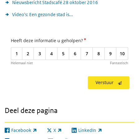
Nieuwsbericht Stadscafé 28 oktober 2016
Video's: Een gezonde stad is...
*
Heeft deze informatie u geholpen?
1
2
3
4
5
6
7
8
9
10
Helemaal niet
Fantastisch
Verstuur
Deel deze pagina
Facebook
X
LinkedIn
(externe link)
(externe link)
(externe link)