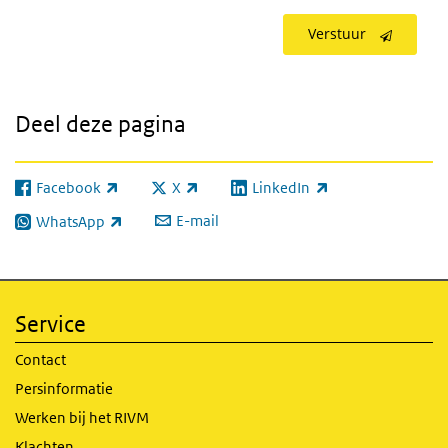
Verstuur
Deel deze pagina
Facebook
X
LinkedIn
(externe link)
(externe link)
(externe link)
E-mail
WhatsApp
(externe link)
Service
Contact
Persinformatie
Werken bij het RIVM
Klachten