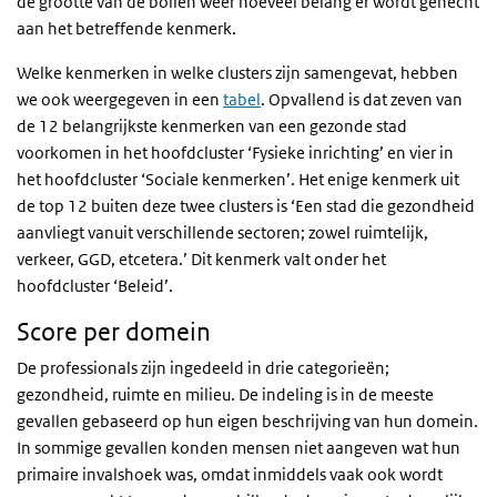
de grootte van de bollen weer hoeveel belang er wordt gehecht
aan het betreffende kenmerk.
Welke kenmerken in welke clusters zijn samengevat, hebben
we ook weergegeven in een
tabel
. Opvallend is dat zeven van
de 12 belangrijkste kenmerken van een gezonde stad
voorkomen in het hoofdcluster ‘Fysieke inrichting’ en vier in
het hoofdcluster ‘Sociale kenmerken’. Het enige kenmerk uit
de top 12 buiten deze twee clusters is ‘Een stad die gezondheid
aanvliegt vanuit verschillende sectoren; zowel ruimtelijk,
verkeer, GGD, etcetera.’ Dit kenmerk valt onder het
hoofdcluster ‘Beleid’.
Score per domein
De professionals zijn ingedeeld in drie categorieën;
gezondheid, ruimte en milieu. De indeling is in de meeste
gevallen gebaseerd op hun eigen beschrijving van hun domein.
In sommige gevallen konden mensen niet aangeven wat hun
primaire invalshoek was, omdat inmiddels vaak ook wordt