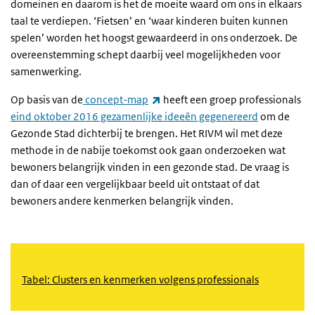
domeinen en daarom is het de moeite waard om ons in elkaars
taal te verdiepen. ‘Fietsen’ en ‘waar kinderen buiten kunnen
spelen’ worden het hoogst gewaardeerd in ons onderzoek. De
overeenstemming schept daarbij veel mogelijkheden voor
samenwerking.
(externe link)
Op basis van de
concept-map
heeft een groep professionals
eind oktober 2016 gezamenlijke ideeën gegenereerd
om de
Gezonde Stad dichterbij te brengen. Het RIVM wil met deze
methode in de nabije toekomst ook gaan onderzoeken wat
bewoners belangrijk vinden in een gezonde stad. De vraag is
dan of daar een vergelijkbaar beeld uit ontstaat of dat
bewoners andere kenmerken belangrijk vinden.
Tabel: Clusters en kenmerken volgens professionals