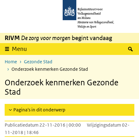
Overslaan en naar de inhoud gaan
Direct naar de hoofdnavigatie
Rijksinstituut voor
Volksgezondheid
en Milieu
Ministerie van Volksgezondheid,
Welzijn en Sport
RIVM
De zorg voor morgen
begint vandaag
Z
Menu
Home
Gezonde Stad
Onderzoek kenmerken Gezonde Stad
Onderzoek kenmerken Gezonde
Stad
Pagina's in dit onderwerp
Publicatiedatum 22-11-2016 | 00:00
Wijzigingsdatum 02-
11-2018 | 18:46