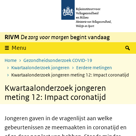
Overslaan en naar de inhoud gaan
Direct naar de hoofdnavigatie
Rijksinstituut voor
Volksgezondheid
en Milieu
Ministerie van Volksgezondheid,
Welzijn en Sport
RIVM
De zorg voor morgen
begint vandaag
Z
Menu
Home
Gezondheidsonderzoek COVID-19
Kwartaalonderzoek jongeren
Eerdere metingen
Kwartaalonderzoek jongeren meting 12: Impact coronatijd
Kwartaalonderzoek jongeren
meting 12: Impact coronatijd
Jongeren gaven in de vragenlijst aan welke
gebeurtenissen ze meemaakten in coronatijd en