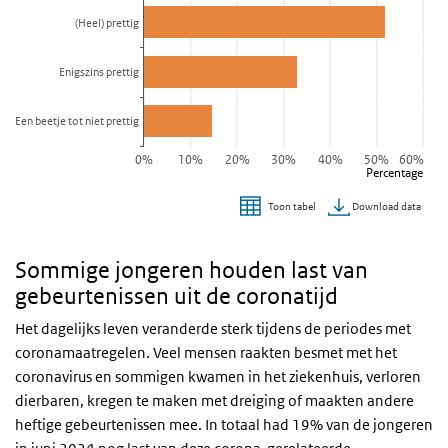
Bekijk als data tabel.
(Heel) prettig
De grafiek heeft 1 X-as die categories weergeeft.
De grafiek heeft 1 Y-as die Percentage weergeeft.
Enigszins prettig
Een beetje tot niet prettig
0%
10%
20%
30%
40%
50%
60%
Percentage
Download data
Toon tabel
Einde van interactieve grafiek.
Sommige jongeren houden last van
gebeurtenissen uit de coronatijd
Het dagelijks leven veranderde sterk tijdens de periodes met
coronamaatregelen. Veel mensen raakten besmet met het
coronavirus en sommigen kwamen in het ziekenhuis, verloren
dierbaren, kregen te maken met dreiging of maakten andere
heftige gebeurtenissen mee. In totaal had 19% van de jongeren