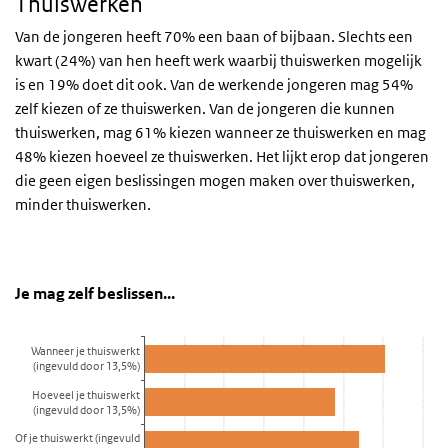
Thuiswerken
Van de jongeren heeft 70% een baan of bijbaan. Slechts een
kwart (24%) van hen heeft werk waarbij thuiswerken mogelijk
is en 19% doet dit ook. Van de werkende jongeren mag 54%
zelf kiezen of ze thuiswerken. Van de jongeren die kunnen
thuiswerken, mag 61% kiezen wanneer ze thuiswerken en mag
48% kiezen hoeveel ze thuiswerken. Het lijkt erop dat jongeren
die geen eigen beslissingen mogen maken over thuiswerken,
minder thuiswerken.
Je mag zelf beslissen...
Grafiek Je mag zelf beslissen
Sla de grafiek 'Je mag zelf beslissen...' over en ga naar de datatabe
Je mag zelf beslissen...
Staaf grafiek met 3 staven.
Bekijk als data tabel.
Wanneer je thuiswerkt
(ingevuld door 13,5%)
De grafiek heeft 1 X-as die categories weergeeft.
Hoeveel je thuiswerkt
De grafiek heeft 1 Y-as die Percentage weergeeft.
(ingevuld door 13,5%)
Of je thuiswerkt (ingevuld