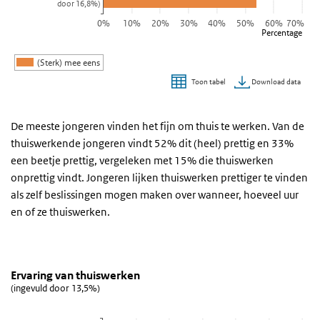
door 16,8%)
0%
10%
20%
30%
40%
50%
60%
70%
Percentage
(Sterk) mee eens
Download data
Toon tabel
Einde van interactieve grafiek.
De meeste jongeren vinden het fijn om thuis te werken. Van de
thuiswerkende jongeren vindt 52% dit (heel) prettig en 33%
een beetje prettig, vergeleken met 15% die thuiswerken
onprettig vindt. Jongeren lijken thuiswerken prettiger te vinden
als zelf beslissingen mogen maken over wanneer, hoeveel uur
en of ze thuiswerken.
Ervaring van thuiswerken
grafiek ervaring van thuiswerken
Sla de grafiek 'Ervaring van thuiswerken' over en ga naar de datat
Ervaring van thuiswerken
(ingevuld door 13,5%)
Staaf grafiek met 3 staven.
(ingevuld door 13,5%)