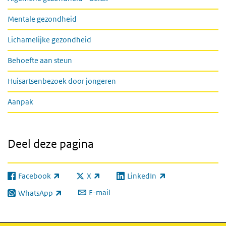
Mentale gezondheid
Lichamelijke gezondheid
Behoefte aan steun
Huisartsenbezoek door jongeren
Aanpak
Deel deze pagina
Facebook
X
LinkedIn
(externe link)
(externe link)
(externe link)
E-mail
WhatsApp
(externe link)