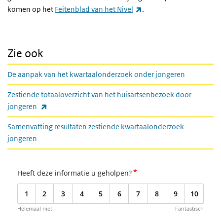
(externe link)
komen op het
Feitenblad van het Nivel
.
Zie ook
De aanpak van het kwartaalonderzoek onder jongeren
Zestiende totaaloverzicht van het huisartsenbezoek door
(externe link)
jongeren
Samenvatting resultaten zestiende kwartaalonderzoek
jongeren
*
Heeft deze informatie u geholpen?
1
2
3
4
5
6
7
8
9
10
Helemaal niet
Fantastisch