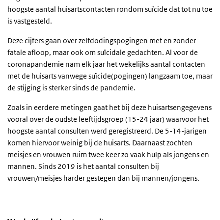
hoogste aantal huisartscontacten rondom suïcide dat tot nu toe
is vastgesteld.
Deze cijfers gaan over zelfdodingspogingen met en zonder
fatale afloop, maar ook om suïcidale gedachten. Al voor de
coronapandemie nam elk jaar het wekelijks aantal contacten
met de huisarts vanwege suïcide(pogingen) langzaam toe, maar
de stijging is sterker sinds de pandemie.
Zoals in eerdere metingen gaat het bij deze huisartsengegevens
vooral over de oudste leeftijdsgroep (15-24 jaar) waarvoor het
hoogste aantal consulten werd geregistreerd. De 5-14-jarigen
komen hiervoor weinig bij de huisarts. Daarnaast zochten
meisjes en vrouwen ruim twee keer zo vaak hulp als jongens en
mannen. Sinds 2019 is het aantal consulten bij
vrouwen/meisjes harder gestegen dan bij mannen/jongens.
Weekcijfers huisartsconsulten van suicide(pogingen