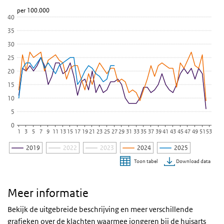
(0-24 jaar)
per 100.000
Bekijk als data tabel.
40
De grafiek heeft 1 X-as die categories weergeeft.
35
De grafiek heeft 1 Y-as die per 100.000 weergeeft.
30
25
20
15
10
5
0
1
3
5
7
9
11
13
15
17
19
21
23
25
27
29
31
33
35
37
39
41
43
45
47
49
51
53
2019
2022
2023
2024
2025
Download data
Toon tabel
Einde van interactieve grafiek.
Meer informatie
Bekijk de uitgebreide beschrijving en meer verschillende
grafieken over de klachten waarmee jongeren bij de huisarts