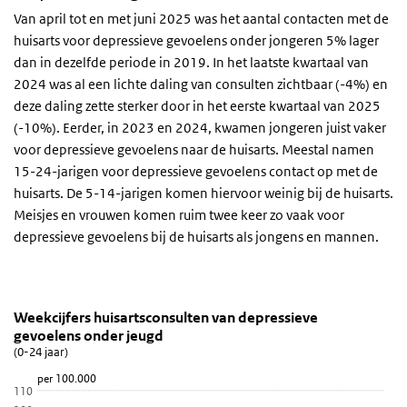
Van april tot en met juni 2025 was het aantal contacten met de
huisarts voor depressieve gevoelens onder jongeren 5% lager
dan in dezelfde periode in 2019. In het laatste kwartaal van
2024 was al een lichte daling van consulten zichtbaar (-4%) en
deze daling zette sterker door in het eerste kwartaal van 2025
(-10%). Eerder, in 2023 en 2024, kwamen jongeren juist vaker
voor depressieve gevoelens naar de huisarts. Meestal namen
15-24-jarigen voor depressieve gevoelens contact op met de
huisarts. De 5-14-jarigen komen hiervoor weinig bij de huisarts.
Meisjes en vrouwen komen ruim twee keer zo vaak voor
depressieve gevoelens bij de huisarts als jongens en mannen.
Weekcijfers huisartsconsulten van depressieve gevo
Depressieve gevoelens
Sla de grafiek 'Weekcijfers huisartsconsulten van depressieve gev
Weekcijfers huisartsconsulten van depressieve
gevoelens onder jeugd
Lijn grafiek met 5 lijnen.
(0-24 jaar)
(0-24 jaar)
per 100.000
Bekijk als data tabel.
110