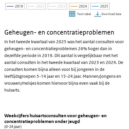
2019
2022
2023
2024
2025
Download data
Toon tabel
Einde van interactieve grafiek.
Geheugen- en concentratieproblemen
In het tweede kwartaal van 2025 was het aantal consulten voor
geheugen- en concentratieproblemen 26% hoger dan in
dezelfde periode in 2019. Dit aantal is vergelijkbaar met het
aantal consulten in het tweede kwartaal van 2023 en 2024. De
consulten komen bijna alleen voor bij jongeren in de
leeftijdsgroepen 5-14 jaar en 15-24 jaar. Mannen/jongens en
vrouwen/meisjes komen hiervoor bijna even vaak bij de
huisarts.
Weekcijfers huisartsconsulten voor geheugen- en 
Geheugen
Sla de grafiek 'Weekcijfers huisartsconsulten voor geheugen- en 
Weekcijfers huisartsconsulten voor geheugen- en
concentratieproblemen onder jeugd
Lijn grafiek met 5 lijnen.
(0-24 jaar)