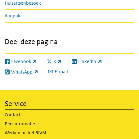
Huisartsenbezoek
Aanpak
Deel deze pagina
Facebook
X
LinkedIn
(externe link)
(externe link)
(externe link)
E-mail
WhatsApp
(externe link)
Service
Contact
Persinformatie
Werken bij het RIVM