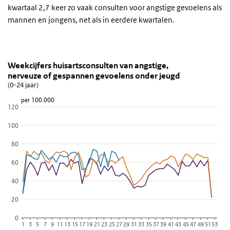
kwartaal 2,7 keer zo vaak consulten voor angstige gevoelens als
mannen en jongens, net als in eerdere kwartalen.
Weekcijfers huisartsconsulten van angstige, nerveu
Angst
Sla de grafiek 'Weekcijfers huisartsconsulten van angstige, nerve
Weekcijfers huisartsconsulten van angstige,
nerveuze of gespannen gevoelens onder jeugd
Lijn grafiek met 5 lijnen.
(0-24 jaar)
(0-24 jaar)
per 100.000
Bekijk als data tabel.
120
De grafiek heeft 1 X-as die categories weergeeft.
100
De grafiek heeft 1 Y-as die per 100.000 weergeeft.
80
60
40
20
0
1
3
5
7
9
11
13
15
17
19
21
23
25
27
29
31
33
35
37
39
41
43
45
47
49
51
53