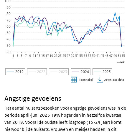
100
De grafiek heeft 1 X-as die week weergeeft.
90
De grafiek heeft 1 Y-as die per 100.000 weergeeft.
80
70
60
50
40
30
20
1
3
5
7
9
11
13
15
17
19
21
23
25
27
29
31
33
35
37
39
41
43
45
47
49
51
53
week
2019
2022
2023
2024
2025
Download data
Toon tabel
Einde van interactieve grafiek.
Angstige gevoelens
Het aantal huisartsbezoeken voor angstige gevoelens was in de
periode april-juni 2025 19% hoger dan in hetzelfde kwartaal
van 2019. Vooral de oudste leeftijdsgroep (15-24 jaar) komt
hiervoor bij de huisarts. Vrouwen en meisjes hadden in dit