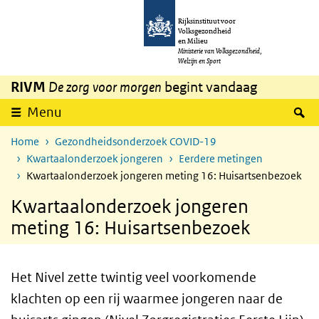
Overslaan en naar de inhoud gaan
Direct naar de hoofdnavigatie
Rijksinstituut voor
Volksgezondheid
en Milieu
Ministerie van Volksgezondheid,
Welzijn en Sport
RIVM
De zorg voor morgen
begint vandaag
Z
Menu
Home
Gezondheidsonderzoek COVID-19
Kwartaalonderzoek jongeren
Eerdere metingen
Kwartaalonderzoek jongeren meting 16: Huisartsenbezoek
Kwartaalonderzoek jongeren
meting 16: Huisartsenbezoek
Het Nivel zette twintig veel voorkomende
klachten op een rij waarmee jongeren naar de