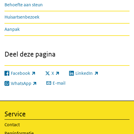
Behoefte aan steun
Huisartsenbezoek
Aanpak
Deel deze pagina
Facebook
X
LinkedIn
(externe link)
(externe link)
(externe link)
E-mail
WhatsApp
(externe link)
Service
Contact
Persinformatie