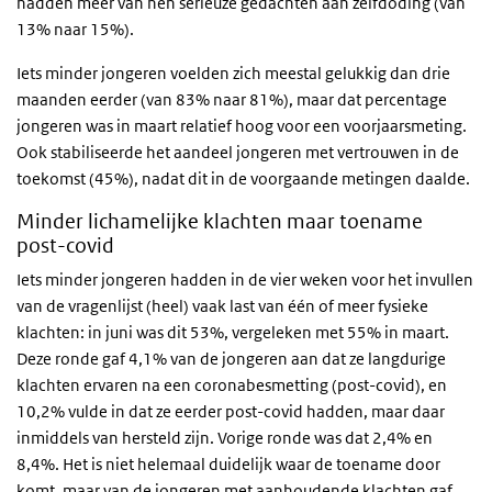
hadden meer van hen serieuze gedachten aan zelfdoding (van
13% naar 15%).
Iets minder jongeren voelden zich meestal gelukkig dan drie
maanden eerder (van 83% naar 81%), maar dat percentage
jongeren was in maart relatief hoog voor een voorjaarsmeting.
Ook stabiliseerde het aandeel jongeren met vertrouwen in de
toekomst (45%), nadat dit in de voorgaande metingen daalde.
Minder lichamelijke klachten maar toename
post-covid
Iets minder jongeren hadden in de vier weken voor het invullen
van de vragenlijst (heel) vaak last van één of meer fysieke
klachten: in juni was dit 53%, vergeleken met 55% in maart.
Deze ronde gaf 4,1% van de jongeren aan dat ze langdurige
klachten ervaren na een coronabesmetting (post-covid), en
10,2% vulde in dat ze eerder post-covid hadden, maar daar
inmiddels van hersteld zijn. Vorige ronde was dat 2,4% en
8,4%. Het is niet helemaal duidelijk waar de toename door
komt, maar van de jongeren met aanhoudende klachten gaf