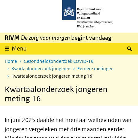
Overslaan en naar de inhoud gaan
Direct naar de hoofdnavigatie
Rijksinstituut voor
Volksgezondheid
en Milieu
Ministerie van Volksgezondheid,
Welzijn en Sport
RIVM
De zorg voor morgen
begint vandaag
Z
Menu
Home
Gezondheidsonderzoek COVID-19
Kwartaalonderzoek jongeren
Eerdere metingen
Kwartaalonderzoek jongeren meting 16
Kwartaalonderzoek jongeren
meting 16
In juni 2025 daalde het mentaal welbevinden van
jongeren vergeleken met drie maanden eerder.