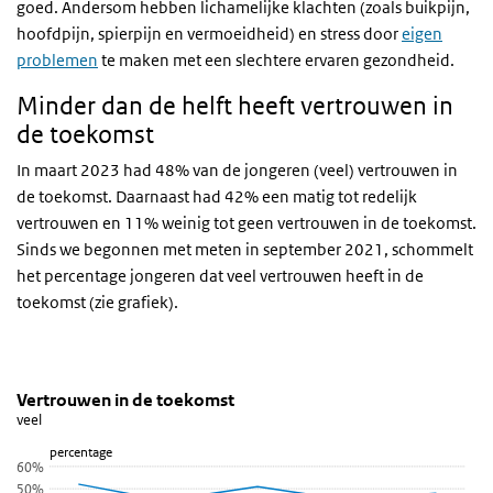
goed. Andersom hebben lichamelijke klachten (zoals buikpijn,
hoofdpijn, spierpijn en vermoeidheid) en stress door
eigen
problemen
te maken met een slechtere ervaren gezondheid.
Minder dan de helft heeft vertrouwen in
de toekomst
In maart 2023 had 48% van de jongeren (veel) vertrouwen in
de toekomst. Daarnaast had 42% een matig tot redelijk
vertrouwen en 11% weinig tot geen vertrouwen in de toekomst.
Sinds we begonnen met meten in september 2021, schommelt
het percentage jongeren dat veel vertrouwen heeft in de
toekomst (zie grafiek).
Vertrouwen in de toekomst
Vertrouwen in toekomst (lijngrafiek)
Sla de grafiek 'Vertrouwen in de toekomst' over en ga naar de dat
Vertrouwen in de toekomst
veel
Lijn grafiek met 7 data punten.
percentage
veel
60%
Bekijk als data tabel.
50%