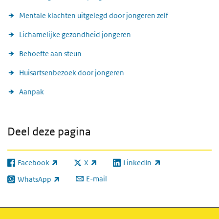
Mentale klachten uitgelegd door jongeren zelf
Lichamelijke gezondheid jongeren
Behoefte aan steun
Huisartsenbezoek door jongeren
Aanpak
Deel deze pagina
Facebook
X
LinkedIn
(externe link)
(externe link)
(externe link)
E-mail
WhatsApp
(externe link)