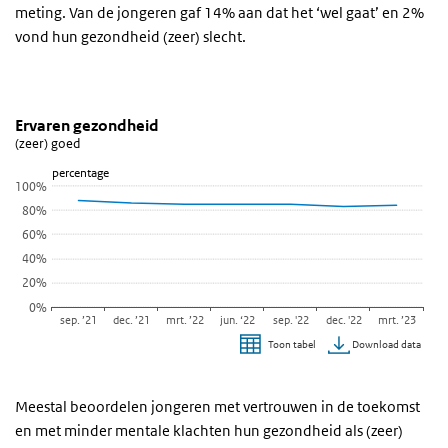
meting. Van de jongeren gaf 14% aan dat het ‘wel gaat’ en 2%
vond hun gezondheid (zeer) slecht.
Ervaren gezondheid
Ervaren gezondheid (lijngrafiek)
Sla de grafiek 'Ervaren gezondheid' over en ga naar de datatabel
Ervaren gezondheid
(zeer) goed
Lijn grafiek met 7 data punten.
percentage
(zeer) goed
100%
Bekijk als data tabel.
80%
De grafiek heeft 1 X-as die categories weergeeft.
60%
De grafiek heeft 1 Y-as die percentage weergeeft.
40%
20%
0%
sep. ’21
dec. ’21
mrt. ’22
jun. ‘22
sep. '22
dec. '22
mrt. ’23
Download data
Toon tabel
Einde van interactieve grafiek.
Meestal beoordelen jongeren met vertrouwen in de toekomst
en met minder mentale klachten hun gezondheid als (zeer)