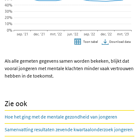
40%
De grafiek heeft 1 X-as die categories weergeeft.
30%
De grafiek heeft 1 Y-as die percentage weergeeft.
20%
10%
0%
sep. ’21
dec. ’21
mrt. ’22
jun. ‘22
sep. '22
dec. '22
mrt. ’23
Download data
Toon tabel
Einde van interactieve grafiek.
Als alle gemeten gegevens samen worden bekeken, blijkt dat
vooral jongeren met mentale klachten minder vaak vertrouwen
hebben in de toekomst.
Zie ook
Hoe het ging met de mentale gezondheid van jongeren
Samenvatting resultaten zevende kwartaalonderzoek jongeren