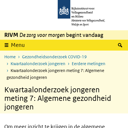
Overslaan en naar de inhoud gaan
Direct naar de hoofdnavigatie
Rijksinstituut voor
Volksgezondheid
en Milieu
Ministerie van Volksgezondheid,
Welzijn en Sport
RIVM
De zorg voor morgen
begint vandaag
Z
Menu
Home
Gezondheidsonderzoek COVID-19
Kwartaalonderzoek jongeren
Eerdere metingen
Kwartaalonderzoek jongeren meting 7: Algemene
gezondheid jongeren
Kwartaalonderzoek jongeren
meting 7: Algemene gezondheid
jongeren
Om meer inzicht te krijgen in de algemene