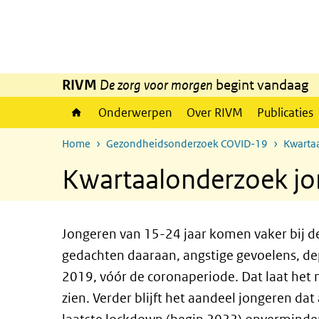
Overslaan en naar de inhoud gaan
Direct naar de hoofdnavigatie
RIVM
De zorg voor morgen
begint vandaag
Onderwerpen
Over RIVM
Publicaties
Home
Gezondheidsonderzoek COVID-19
Kwarta
Kwartaalonderzoek jo
Jongeren van 15-24 jaar komen vaker bij de
gedachten daaraan, angstige gevoelens, dep
2019, vóór de coronaperiode. Dat laat he
zien. Verder blijft het aandeel jongeren da