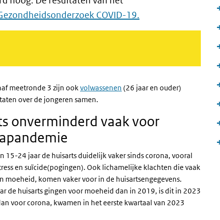
d hoog. De resultaten van het
Gezondheidsonderzoek COVID-19.
naf meetronde 3 zijn ook
volwassenen
(26 jaar en ouder)
ltaten over de jongeren samen.
ts onverminderd vaak voor
onapandemie
 15-24 jaar de huisarts duidelijk vaker sinds corona, vooral
stress en suïcide(pogingen). Ook lichamelijke klachten die vaak
en moeheid, komen vaker voor in de huisartsengegevens.
 de huisarts gingen voor moeheid dan in 2019, is dit in 2023
dan voor corona, kwamen in het eerste kwartaal van 2023