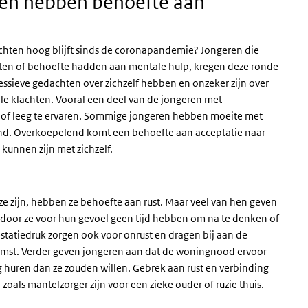
ten hebben behoefte aan
chten hoog blijft sinds de coronapandemie? Jongeren die
ten of behoefte hadden aan mentale hulp, kregen deze ronde
essieve gedachten over zichzelf hebben en onzeker zijn over
e klachten. Vooral een deel van de jongeren met
s of leeg te ervaren. Sommige jongeren hebben moeite met
dhd. Overkoepelend komt een behoefte aan acceptatie naar
kunnen zijn met zichzelf.
e zijn, hebben ze behoefte aan rust. Maar veel van hen geven
waardoor ze voor hun gevoel geen tijd hebben om na te denken of
tatiedruk zorgen ook voor onrust en dragen bij aan de
omst. Verder geven jongeren aan dat de woningnood ervoor
g huren dan ze zouden willen. Gebrek aan rust en verbinding
oals mantelzorger zijn voor een zieke ouder of ruzie thuis.