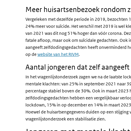
Meer huisartsenbezoek rondom z
Vergeleken met dezelfde periode in 2019, bezochten 15 
24% meer voor suïcide. Het verschil met 2019 is wel kle
van 2021 was dit nog 51% hoger dan vóór corona. Dez
fatale afloop, maar ook om suïcidale gedachten. Ook in
aangeeft zelfdodingsgedachten heeft onverminderd ho
op de
website van het RIVM
.
Aantal jongeren dat zelf aangeef
In het vragenlijstonderzoek zagen we na de laatste loc
mentale klachten: van 25% in september 2021 naar 39
percentage stabiel boven de 30%. Ook in maart 2023 ha
zelfdodingsgedachten hebben een vergelijkbaar verl
lockdown, 15% in op december en 14% in maart 2023). 
Hoewel de huisartsengegevens duiden op een stijging v
vragenlijstonderzoek een stabilisatie zien.