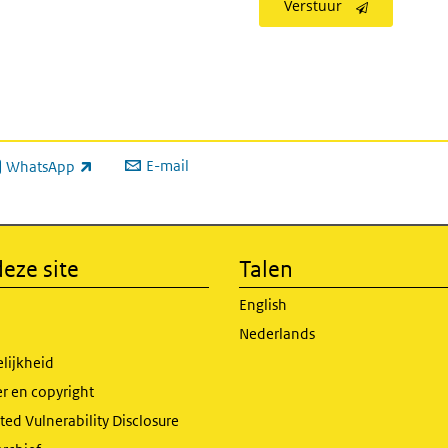
Verstuur
E-mail
WhatsApp
xterne link)
eze site
Talen
English
Nederlands
lijkheid
r en copyright
ed Vulnerability Disclosure