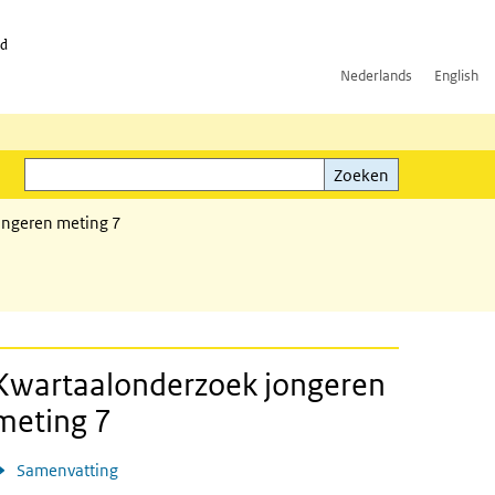
id
Nederlands
English
Zoeken
ink)
Zoeken
ongeren meting 7
Kwartaalonderzoek jongeren
meting 7
Samenvatting