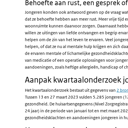
Behoefte aan rust, een gesprek o
Jongeren konden ook antwoord geven op de vraag wat 
dat ze behoefte hebben aan meer rust. Meer vrije tijd 
woonruimte kunnen daarvoor zorgen. Daarnaast hebben
willen ze uitingen van liefde ontvangen en begrip ervar
helpen om de zin van het leven te ervaren. Veel jong
helpen, of dat ze nu al mentale hulp krijgen en zich d
de ervaren mentale of lichamelijke gezondheidsklacht
van medicatie of een operatie oplossingen voor jongere
aandoeningen, zoals heftige allergieën, handicap of c
Aanpak kwartaalonderzoek j
Het kwartaalonderzoek bestaat uit gegevens van
2 bro
Tussen 13 en 27 maart 2023 vulden 5.285 jongeren (12-
gezondheid. De huisartsengegevens (Nivel Zorgregistrat
24 jaar) in de periode van januari tot en met maart 20
gezondheidsklachten en aandoeningen jongeren in h