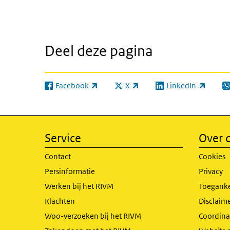
Deel deze pagina
Facebook
X
LinkedIn
(externe link)
(externe link)
(externe link)
(e
Service
Over d
Contact
Cookies
Persinformatie
Privacy
Werken bij het RIVM
Toeganke
Klachten
Disclaime
Woo-verzoeken bij het RIVM
Coordinat