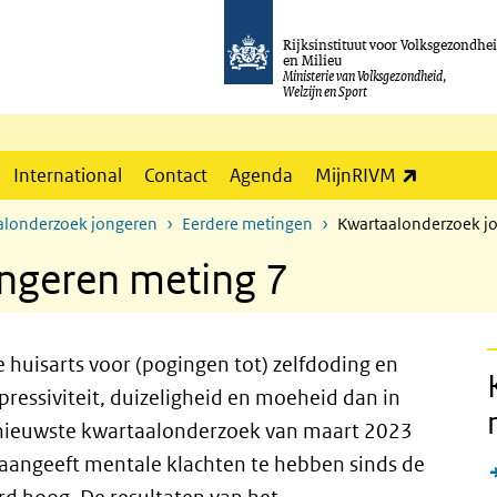
Rijksinstituut voor Volksgezondhe
en Milieu
Ministerie van Volksgezondheid,
Welzijn en Sport
(externe l
International
Contact
Agenda
MijnRIVM
alonderzoek jongeren
Eerdere metingen
Kwartaalonderzoek j
ngeren meting 7
 huisarts voor (pogingen tot) zelfdoding en
ressiviteit, duizeligheid en moeheid dan in
t nieuwste kwartaalonderzoek van maart 2023
t aangeeft mentale klachten te hebben sinds de