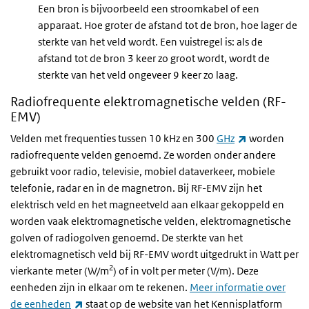
Een bron is bijvoorbeeld een stroomkabel of een
apparaat. Hoe groter de afstand tot de bron, hoe lager de
sterkte van het veld wordt. Een vuistregel is: als de
afstand tot de bron 3 keer zo groot wordt, wordt de
sterkte van het veld ongeveer 9 keer zo laag.
Radiofrequente elektromagnetische velden (RF-
EMV)
(externe link)
Velden met frequenties tussen 10 kHz en 300
GHz
worden
radiofrequente velden genoemd. Ze worden onder andere
gebruikt voor radio, televisie, mobiel dataverkeer, mobiele
telefonie, radar en in de magnetron. Bij RF-EMV zijn het
elektrisch veld en het magneetveld aan elkaar gekoppeld en
worden vaak elektromagnetische velden, elektromagnetische
golven of radiogolven genoemd. De sterkte van het
elektromagnetisch veld bij RF-EMV wordt uitgedrukt in Watt per
2
vierkante meter (W/m
) of in volt per meter (V/m). Deze
eenheden zijn in elkaar om te rekenen.
Meer informatie over
(externe link)
de eenheden
staat op de website van het Kennisplatform