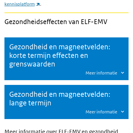
(externe link)
kennisplatform
.
Gezondheidseffecten van ELF-EMV
Gezondheid en magneetvelden:
korte termijn effecten en
grenswaarden
Meer informatie
Gezondheid en magneetvelden:
lange termijn
Meer informatie
Meer informatie over ELF-EMV en gezondheid