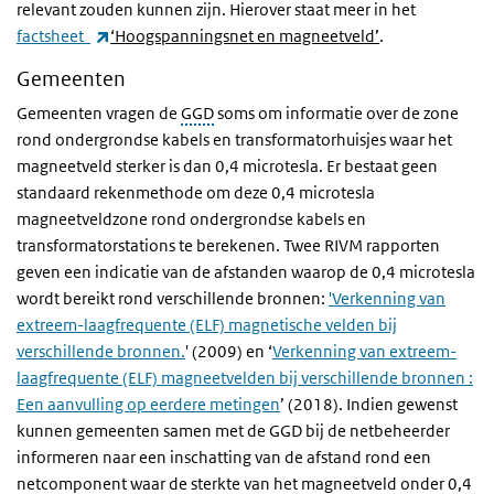
relevant zouden kunnen zijn. Hierover staat meer in het
(externe link)
factsheet
‘Hoogspanningsnet en magneetveld’
.
Gemeenten
Gemeenten vragen de
GGD
soms om informatie over de zone
rond ondergrondse kabels en transformatorhuisjes waar het
magneetveld sterker is dan 0,4 microtesla. Er bestaat geen
standaard rekenmethode om deze 0,4 microtesla
magneetveldzone rond ondergrondse kabels en
transformatorstations te berekenen. Twee RIVM rapporten
geven een indicatie van de afstanden waarop de 0,4 microtesla
wordt bereikt rond verschillende bronnen:
'Verkenning van
extreem-laagfrequente (ELF) magnetische velden bij
verschillende bronnen.
' (2009) en ‘
Verkenning van extreem-
laagfrequente (ELF) magneetvelden bij verschillende bronnen :
Een aanvulling op eerdere metingen
’ (2018). Indien gewenst
kunnen gemeenten samen met de GGD bij de netbeheerder
informeren naar een inschatting van de afstand rond een
netcomponent waar de sterkte van het magneetveld onder 0,4