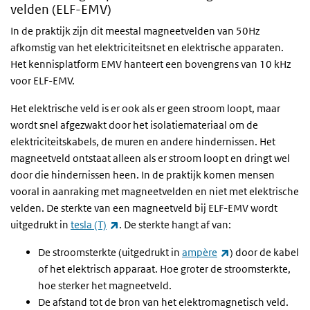
velden (ELF-EMV)
In de praktijk zijn dit meestal magneetvelden van 50Hz
afkomstig van het elektriciteitsnet en elektrische apparaten.
Het kennisplatform EMV hanteert een bovengrens van 10 kHz
voor ELF-EMV.
Het elektrische veld is er ook als er geen stroom loopt, maar
wordt snel afgezwakt door het isolatiemateriaal om de
elektriciteitskabels, de muren en andere hindernissen. Het
magneetveld ontstaat alleen als er stroom loopt en dringt wel
door die hindernissen heen. In de praktijk komen mensen
vooral in aanraking met magneetvelden en niet met elektrische
velden. De sterkte van een magneetveld bij ELF-EMV wordt
(externe link)
uitgedrukt in
tesla (T)
. De sterkte hangt af van:
(externe link)
De stroomsterkte (uitgedrukt in
ampère
) door de kabel
of het elektrisch apparaat. Hoe groter de stroomsterkte,
hoe sterker het magneetveld.
De afstand tot de bron van het elektromagnetisch veld.