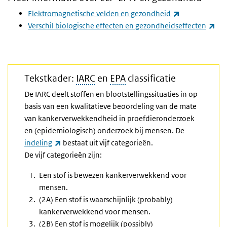
(externe link)
Elektromagnetische velden en gezondheid
(ex
Verschil biologische effecten en gezondheidseffecten
Tekstkader:
IARC
en
EPA
classificatie
De IARC deelt stoffen en blootstellingssituaties in op
basis van een kwalitatieve beoordeling van de mate
van kankerverwekkendheid in proefdieronderzoek
en (epidemiologisch) onderzoek bij mensen. De
(externe link)
indeling
bestaat uit vijf categorieën.
De vijf categorieën zijn:
Een stof is bewezen kankerverwekkend voor
mensen.
(2A) Een stof is waarschijnlijk (probably)
kankerverwekkend voor mensen.
(2B) Een stof is mogelijk (possibly)