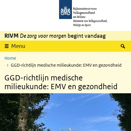
Overslaan en naar de inhoud gaan
Direct naar de hoofdnavigatie
Rijksinstituut voor
Volksgezondheid
en Milieu
Ministerie van Volksgezondheid,
Welzijn en Sport
RIVM
De zorg voor morgen
begint vandaag
Z
Menu
Home
GGD-richtlijn medische milieukunde: EMV en gezondheid
GGD-richtlijn medische
milieukunde: EMV en gezondheid