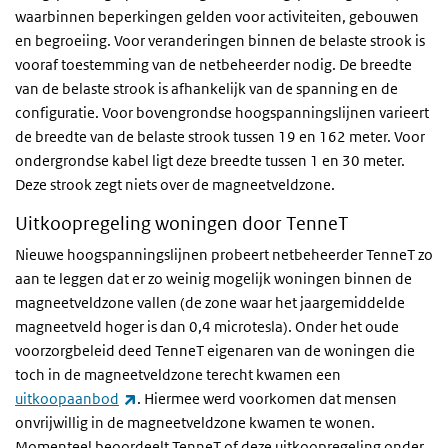
waarbinnen beperkingen gelden voor activiteiten, gebouwen
en begroeiing. Voor veranderingen binnen de belaste strook is
vooraf toestemming van de netbeheerder nodig. De breedte
van de belaste strook is afhankelijk van de spanning en de
configuratie. Voor bovengrondse hoogspanningslijnen varieert
de breedte van de belaste strook tussen 19 en 162 meter. Voor
ondergrondse kabel ligt deze breedte tussen 1 en 30 meter.
Deze strook zegt niets over de magneetveldzone.
Uitkoopregeling woningen door TenneT
Nieuwe hoogspanningslijnen probeert netbeheerder TenneT zo
aan te leggen dat er zo weinig mogelijk woningen binnen de
magneetveldzone vallen (de zone waar het jaargemiddelde
magneetveld hoger is dan 0,4 microtesla). Onder het oude
voorzorgbeleid deed TenneT eigenaren van de woningen die
toch in de magneetveldzone terecht kwamen een
(externe link)
uitkoopaanbod
. Hiermee werd voorkomen dat mensen
onvrijwillig in de magneetveldzone kwamen te wonen.
Momenteel beoordeelt TenneT of deze uitkoopregeling onder