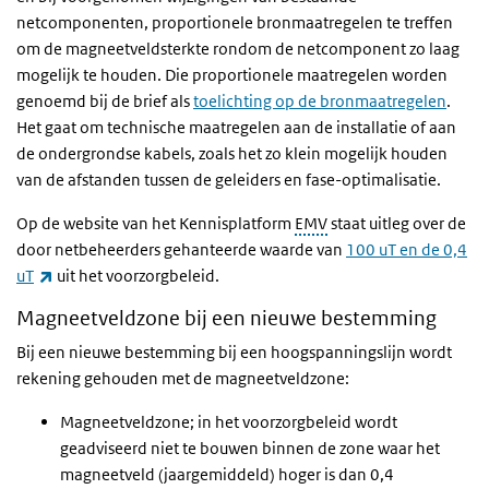
netcomponenten, proportionele bronmaatregelen te treffen
om de magneetveldsterkte rondom de netcomponent zo laag
mogelijk te houden. Die proportionele maatregelen worden
genoemd bij de brief als
toelichting op de bronmaatregelen
.
Het gaat om technische maatregelen aan de installatie of aan
de ondergrondse kabels, zoals het zo klein mogelijk houden
van de afstanden tussen de geleiders en fase-optimalisatie.
Op de website van het Kennisplatform
EMV
staat uitleg over de
door netbeheerders gehanteerde waarde van
100 uT en de 0,4
(externe link)
uT
uit het voorzorgbeleid.
Magneetveldzone bij een nieuwe bestemming
Bij een nieuwe bestemming bij een hoogspanningslijn wordt
rekening gehouden met de magneetveldzone:
Magneetveldzone; in het voorzorgbeleid wordt
geadviseerd niet te bouwen binnen de zone waar het
magneetveld (jaargemiddeld) hoger is dan 0,4