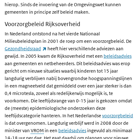
hierop. Sinds de invoering van de Omgevingswet kunnen
gemeenten in principe zelf beleid maken.
Voorzorgbeleid Rijksoverheid
In Nederland ontstond na het vierde Nationaal
Milieubeleidsplan in 2001 de roep om een voorzorgbeleid. De
(externe link)
Gezondheidsraad
heeft hier verschillende adviezen aan
gewijd. In 2005 kwam de Rijksoverheid met een
beleidsadvies
aan gemeenten en netbeheerders. Dit beleidsadvies was erop
gericht om nieuwe situaties waarbij kinderen tot 15 jaar
langdurig verblijven nabij bovengrondse hoogspanningslijnen
in een magneetveld dat gemiddeld over een jaar sterker is dan
0,4 microtesla, zoveel als redelijkerwijs mogelijk is, te
voorkomen. Die leeftijdsrange van 0-15 jaar is gekozen omdat
de (meeste) epidemiologische onderzoeken deze
leeftijdscategorie hanteren. In het Nederlandse
voorzorgbeleid
is dat overgenomen. Langdurig verblijf werd in 2008 door de
minister van
VROM
in een
beleidsadvies
ingevuld als minimaal
14-18 uur per dag. Het gaat daarbij om plannen voor nieuwe