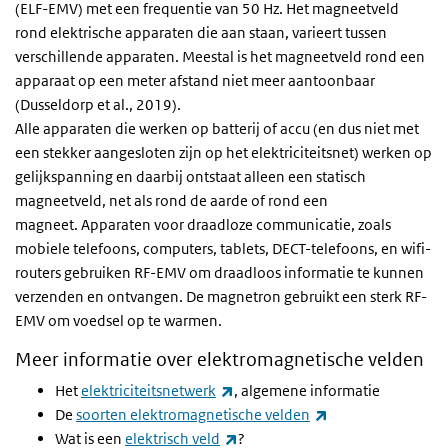
(ELF-EMV) met een frequentie van 50 Hz. Het magneetveld
rond elektrische apparaten die aan staan, varieert tussen
verschillende apparaten. Meestal is het magneetveld rond een
apparaat op een meter afstand niet meer aantoonbaar
(Dusseldorp et al., 2019).
Alle apparaten die werken op batterij of accu (en dus niet met
een stekker aangesloten zijn op het elektriciteitsnet) werken op
gelijkspanning en daarbij ontstaat alleen een statisch
magneetveld, net als rond de aarde of rond een
magneet. Apparaten voor draadloze communicatie, zoals
mobiele telefoons, computers, tablets,
DECT
-telefoons, en wifi-
routers gebruiken RF-EMV om draadloos informatie te kunnen
verzenden en ontvangen. De magnetron gebruikt een sterk RF-
EMV om voedsel op te warmen.
Meer informatie over elektromagnetische velden
(externe link)
Het
elektriciteitsnetwerk
, algemene informatie
(externe link)
De
soorten elektromagnetische velden
(externe link)
Wat is een
elektrisch veld
?