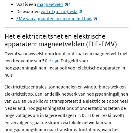
(externe link)
Wat is een
magneetveld
?
(externe link)
De waarden
volt of (micro)tesla
(externe link)
EMV van apparaten in en rond het huis
Het elektriciteitsnet en elektrische
apparaten: magneetvelden (ELF-EMV)
Overal waar wisselstroom loopt, ontstaat een magneetveld met
(externe link)
een frequentie van 50
Hz
. Dat geldt voor
hoogspanningslijnen, maar ook voor elektrische apparaten in
huis.
Elektriciteitscentrales, zonnepanelen en windturbines wekken
elektriciteit op. Een landelijk netwerk van hoogspanningslijnen
van 220 en 380 kilovolt transporteert die elektriciteit door heel
Nederland. Hoogspanningsstations of onderstations zetten de
hoge voltages om in lagere voltages (150, 110 en 50 kilovolt)
en vervolgens gaat de stroom via lokale netwerken van
hoogspanningslijnen naar transformatorstations, waar het