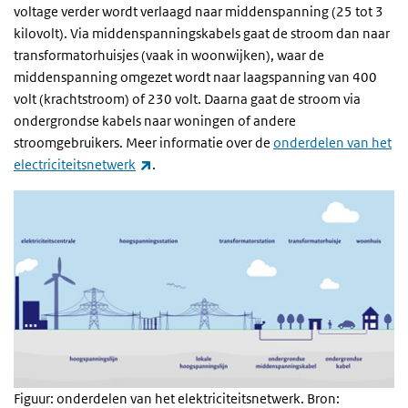
voltage verder wordt verlaagd naar middenspanning (25 tot 3
kilovolt). Via middenspanningskabels gaat de stroom dan naar
transformatorhuisjes (vaak in woonwijken), waar de
middenspanning omgezet wordt naar laagspanning van 400
volt (krachtstroom) of 230 volt. Daarna gaat de stroom via
ondergrondse kabels naar woningen of andere
stroomgebruikers. Meer informatie over de
onderdelen van het
(externe link)
electriciteitsnetwerk
.
Figuur: onderdelen van het elektriciteitsnetwerk. Bron: