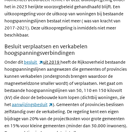
het in 2023 herijkte voorzorgbeleid gehandhaafd blijft. Een
uitkoopregeling voor de uitkoop van woningen bij bestaande
hoogspanningslijnen bestaat niet meer ( was van kracht van
2017-2021). Deze uitkoopregeling is inmiddels niet meer
beschikbaar.
Besluit verplaatsen en verkabelen
hoogspanningsverbindingen
(externe link)
Onder dit
besluit
uit 2019
heeft de Rijksoverheid bestaande
hoogspanningslijnen aangewezen die gemeentes of provincies
kunnen verkabelen (ondergronds brengen waardoor de
magneetveldzone smaller wordt) of verplaatsen. Het gaat om
bestaande hoogspanningslijnen van 50, 110 en 150 kilovolt
(kV) die door de bebouwde kom lopen (dichtbij woningen, zie
(externe link)
het
aanwijzingsbesluit
). Gemeenten of provincies beslissen
zelfstandig over de verkabeling. De regeling kent een eigen
bijdrage van 20% van de projectkosten voor grote gemeenten
en 15% voor kleine gemeenten (minder dan 30.000 inwoners).