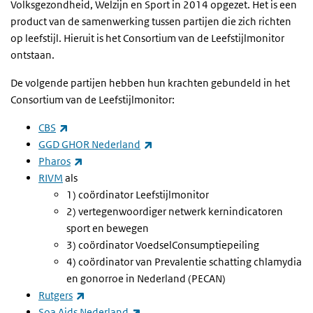
Volksgezondheid, Welzijn en Sport in 2014 opgezet. Het is een
product van de samenwerking tussen partijen die zich richten
op leefstijl. Hieruit is het Consortium van de Leefstijlmonitor
ontstaan.
De volgende partijen hebben hun krachten gebundeld in het
Consortium van de Leefstijlmonitor:
(externe link)
CBS
(externe link)
GGD GHOR Nederland
(externe link)
Pharos
RIVM
als
1) coördinator Leefstijlmonitor
2) vertegenwoordiger netwerk kernindicatoren
sport en bewegen
3) coördinator VoedselConsumptiepeiling
4) coördinator van Prevalentie schatting chlamydia
en gonorroe in Nederland (PECAN)
(externe link)
Rutgers
(externe link)
Soa Aids Nederland