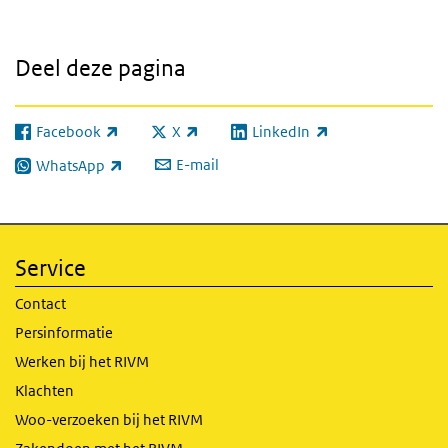
Deel deze pagina
Facebook
X
LinkedIn
(externe link)
(externe link)
(externe link)
E-mail
WhatsApp
(externe link)
Service
Contact
Persinformatie
Werken bij het RIVM
Klachten
Woo-verzoeken bij het RIVM