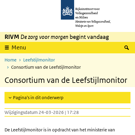
Overslaan en naar de inhoud gaan
Direct naar de hoofdnavigatie
Rijksinstituut voor
Volksgezondheid
en Milieu
Ministerie van Volksgezondheid,
Welzijn en Sport
RIVM
De zorg voor morgen
begint vandaag
Z
Menu
Home
Leefstijlmonitor
Consortium van de Leefstijlmonitor
Consortium van de Leefstijlmonitor
Pagina's in dit onderwerp
Wijzigingsdatum 24-03-2026 | 17:28
De Leefstijlmonitor is in opdracht van het ministerie van