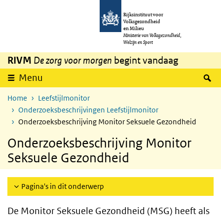
Overslaan en naar de inhoud gaan
Direct naar de hoofdnavigatie
Rijksinstituut voor
Volksgezondheid
en Milieu
Ministerie van Volksgezondheid,
Welzijn en Sport
RIVM
De zorg voor morgen
begint vandaag
Z
Menu
Home
Leefstijlmonitor
Onderzoeksbeschrijvingen Leefstijlmonitor
Onderzoeksbeschrijving Monitor Seksuele Gezondheid
Onderzoeksbeschrijving Monitor
Seksuele Gezondheid
Pagina's in dit onderwerp
De Monitor Seksuele Gezondheid (MSG) heeft als