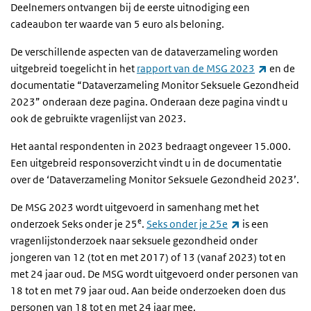
Deelnemers ontvangen bij de eerste uitnodiging een
cadeaubon ter waarde van 5 euro als beloning.
De verschillende aspecten van de dataverzameling worden
(externe l
uitgebreid toegelicht in het
rapport van de MSG 2023
en de
documentatie “Dataverzameling Monitor Seksuele Gezondheid
2023” onderaan deze pagina. Onderaan deze pagina vindt u
ook de gebruikte vragenlijst van 2023.
Het aantal respondenten in 2023 bedraagt ongeveer 15.000.
Een uitgebreid responsoverzicht vindt u in de documentatie
over de ‘Dataverzameling Monitor Seksuele Gezondheid 2023’.
De MSG 2023 wordt uitgevoerd in samenhang met het
e
(externe link)
onderzoek
Seks onder je 25
.
Seks onder je 25e
is een
vragenlijstonderzoek naar seksuele gezondheid onder
jongeren van 12 (tot en met 2017) of 13 (vanaf 2023) tot en
met 24 jaar oud. De MSG wordt uitgevoerd onder personen van
18 tot en met 79 jaar oud. Aan beide onderzoeken doen dus
personen van 18 tot en met 24 jaar mee.