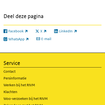
Deel deze pagina
Facebook
X
LinkedIn
(externe link)
(externe link)
(externe link)
E-mail
WhatsApp
(externe link)
Service
Contact
Persinformatie
Werken bij het RIVM
Klachten
Woo-verzoeken bij het RIVM