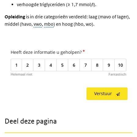
verhoogde triglyceriden (≥ 1,7 mmol/l).
Opleiding
is in drie categorieën verdeeld: laag (mavo of lager),
middel (havo,
vwo
,
mbo
) en hoog (hbo, wo).
*
Heeft deze informatie u geholpen?
1
2
3
4
5
6
7
8
9
10
Helemaal niet
Fantastisch
Verstuur
Deel deze pagina