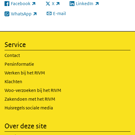
Facebook
X
LinkedIn
(externe link)
(externe link)
(externe link)
E-mail
WhatsApp
(externe link)
Service
Contact
Persinformatie
Werken bij het RIVM
Klachten
Woo-verzoeken bij het RIVM
Zakendoen met het RIVM
Huisregels sociale media
Over deze site