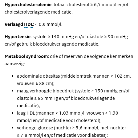
Hypercholesterolemie
: totaal cholesterol ≥ 6,5 mmol/l en/of
cholesterolverlagende medicatie.
Verlaagd
HDL
: < 0,9 mmol/l.
Hypertensie
: systole ≥ 140 mmHg en/of diastole ≥ 90 mmHg
en/of gebruik bloeddrukverlagende medicatie.
Metabool
syndroom
: drie of meer van de volgende kenmerken
aanwezig:
abdominale obesitas (middelomtrek mannen ≥ 102 cm,
vrouwen ≥ 88 cm);
matig verhoogde bloeddruk (systole ≥ 130 mmHg en/of
diastole ≥ 85 mmHg en/of bloeddrukverlagende
medicatie);
laag HDL (mannen < 1,03 mmol/l, vrouwen < 1,30
mmol/l en/of medicatie voor cholesterol);
verhoogd glucose (nuchter ≥ 5,6 mmol/l, niet-nuchter
≥ 7,8 mmol/l en/of medicatie voor diabetes);