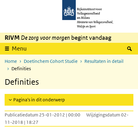
Overslaan en naar de inhoud gaan
Direct naar de hoofdnavigatie
Rijksinstituut voor
Volksgezondheid
en Milieu
Ministerie van Volksgezondheid,
Welzijn en Sport
RIVM
De zorg voor morgen
begint vandaag
Z
Menu
Home
Doetinchem Cohort Studie
Resultaten in detail
Definities
Definities
Pagina's in dit onderwerp
Publicatiedatum 25-01-2012 | 00:00
Wijzigingsdatum 02-
11-2018 | 18:27