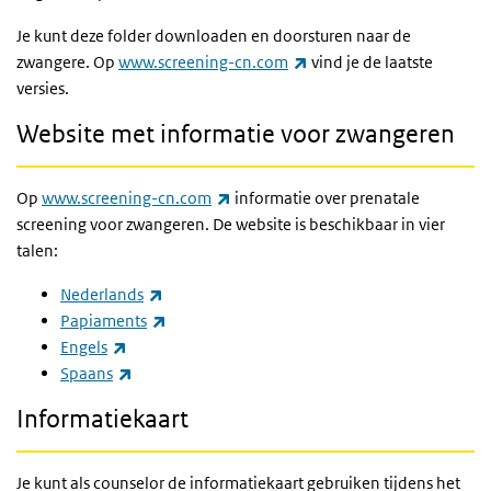
Je kunt deze folder downloaden en doorsturen naar de
(externe link)
zwangere. Op
www.screening-cn.com
vind je de laatste
versies.
Website met informatie voor zwangeren
(externe link)
Op
www.screening-cn.com
informatie over prenatale
screening voor zwangeren. De website is beschikbaar in vier
talen:
(externe link)
Nederlands
(externe link)
Papiaments
(externe link)
Engels
(externe link)
Spaans
Informatiekaart
Je kunt als counselor de informatiekaart gebruiken tijdens het