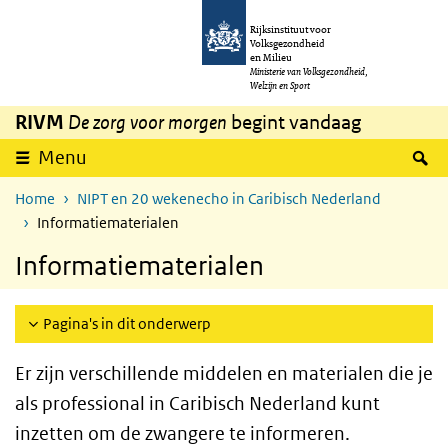
Overslaan en naar de inhoud gaan
Direct naar de hoofdnavigatie
Rijksinstituut voor
Volksgezondheid
en Milieu
Ministerie van Volksgezondheid,
Welzijn en Sport
RIVM
De zorg voor morgen
begint vandaag
Z
Menu
Home
NIPT en 20 wekenecho in Caribisch Nederland
Informatiematerialen
Informatiematerialen
Pagina's in dit onderwerp
Er zijn verschillende middelen en materialen die je
als professional in Caribisch Nederland kunt
inzetten om de zwangere te informeren.