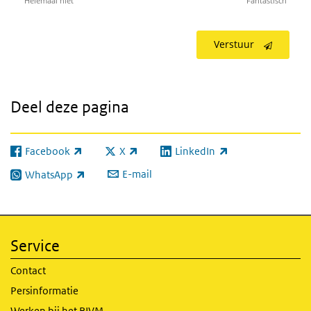
Helemaal niet
Fantastisch
Verstuur
Deel deze pagina
Facebook
X
LinkedIn
(externe link)
(externe link)
(externe link)
E-mail
WhatsApp
(externe link)
Service
Contact
Persinformatie
Werken bij het RIVM