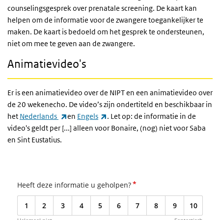
counselingsgesprek over prenatale screening. De kaart kan
helpen om de informatie voor de zwangere toegankelijker te
maken. De kaart is bedoeld om het gesprek te ondersteunen,
niet om mee te geven aan de zwangere.
Animatievideo's
Er is een animatievideo over de NIPT en een animatievideo over
de 20 wekenecho. De video’s zijn ondertiteld en beschikbaar in
(externe link)
(externe link)
het
Nederlands
en
Engels
. Let op: de informatie in de
video's geldt per [...] alleen voor Bonaire, (nog) niet voor Saba
en Sint Eustatius.
*
Heeft deze informatie u geholpen?
1
2
3
4
5
6
7
8
9
10