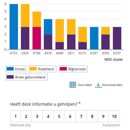
De grafiek heeft 1 X-as die WGS cluster weergeeft.
6
De grafiek heeft 1 Y-as die Aantal tbc-patiënten weergeeft.
5
4
3
2
1
0
A152
C924
D194
A016
A090
C811
D215
D291
D352
D537
WGS cluster
Eritrea
Nederland
Afghanistan
Ander geboorteland
Download data
Toon tabel
Einde van interactieve grafiek.
*
Heeft deze informatie u geholpen?
1
2
3
4
5
6
7
8
9
10
Helemaal niet
Fantastisch