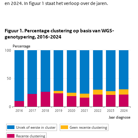
en 2024. In figuur 1 staat het verloop over de jaren.
Figuur 1. Percentage clustering op basis van WGS-
Figuur 1. Percentage clustering op basis 
Sla de grafiek 'Figuur 1. Percentage clustering op basis van WGS
Figuur 1. Percentage clustering op basis van WGS-
genotypering, 2016-2024
Staaf grafiek met 3 reeksen.
Percentage
Bekijk als data tabel.
100
De grafiek heeft 1 X-as die Jaar diagnose weergeeft.
De grafiek heeft 1 Y-as die Percentage weergeeft.
50
0
2016
2017
2018
2019
2020
2021
2022
2023
2024
Jaar diagnose
Uniek of eerste in cluster
Geen recente clustering
Recente clustering