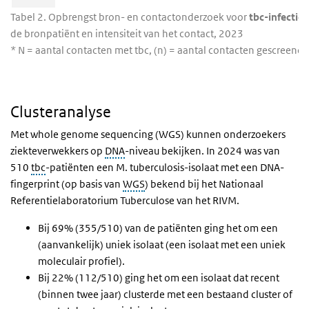
Tabel 2. Opbrengst bron- en contactonderzoek voor
tbc-infectie
n
de bronpatiënt en intensiteit van het contact, 2023
* N = aantal contacten met tbc, (n) = aantal contacten gescreend
Clusteranalyse
Clusteranalyse
Met whole genome sequencing (WGS) kunnen onderzoekers
ziekteverwekkers op
DNA
-niveau bekijken. In 2024 was van
510
tbc
-patiënten een M. tuberculosis-isolaat met een DNA-
fingerprint (op basis van
WGS
) bekend bij het Nationaal
Referentielaboratorium Tuberculose van het RIVM.
Bij 69% (355/510) van de patiënten ging het om een
(aanvankelijk) uniek isolaat (een isolaat met een uniek
moleculair profiel).
Bij 22% (112/510) ging het om een isolaat dat recent
(binnen twee jaar) clusterde met een bestaand cluster of