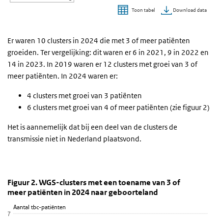
Download data
Toon tabel
Einde van interactieve grafiek.
Er waren 10 clusters in 2024 die met 3 of meer patiënten
groeiden. Ter vergelijking: dit waren er 6 in 2021, 9 in 2022 en
14 in 2023. In 2019 waren er 12 clusters met groei van 3 of
meer patiënten. In 2024 waren er:
4 clusters met groei van 3 patiënten
6 clusters met groei van 4 of meer patiënten (zie figuur 2)
Het is aannemelijk dat bij een deel van de clusters de
transmissie niet in Nederland plaatsvond.
Figuur 2. WGS-clusters met een toename van 3 of m
Figuur 2. WGS-clusters met een toename va
Sla de grafiek 'Figuur 2. WGS-clusters met een toename van 3 of 
Figuur 2. WGS-clusters met een toename van 3 of
meer patiënten in 2024 naar geboorteland
Staaf grafiek met 4 reeksen.
Aantal tbc-patiënten
Bekijk als data tabel.
7