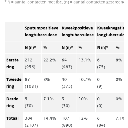
* N = aantal contacten met tbc, (n) = aantal contacten gescreend
Sputumpositieve
Kweekpositieve
Kweeknegatiev
longtuberculose
longtuberculose
longtuberculos
N (n)*
%
N (n)*
%
N (n)*
%
Eerste
212
22.2%
64
13.1%
6
8%
ring
(956)
(487)
(75)
Tweede
87
8%
40
10.7%
0
0%
ring
(1081)
(373)
(9)
Derde
5
7.1%
3
10%
0
0%
ring
(70)
(30)
(0)
Totaal
304
14.4%
107
12%
6
7.1%
(2107)
(890)
(84)