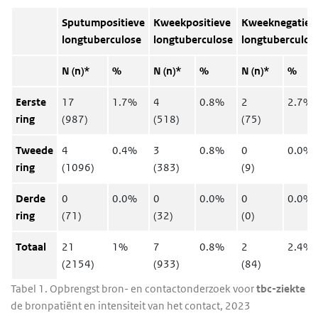
Sputumpositieve
Kweekpositieve
Kweeknegatiev
longtuberculose
longtuberculose
longtuberculos
N (n)*
%
N (n)*
%
N (n)*
%
Eerste
17
1.7%
4
0.8%
2
2.7%
ring
(987)
(518)
(75)
Tweede
4
0.4%
3
0.8%
0
0.0%
ring
(1096)
(383)
(9)
Derde
0
0.0%
0
0.0%
0
0.0%
ring
(71)
(32)
(0)
Totaal
21
1%
7
0.8%
2
2.4%
(2154)
(933)
(84)
Tabel 1. Opbrengst bron- en contactonderzoek voor
tbc-ziekte
na
de bronpatiënt en intensiteit van het contact, 2023