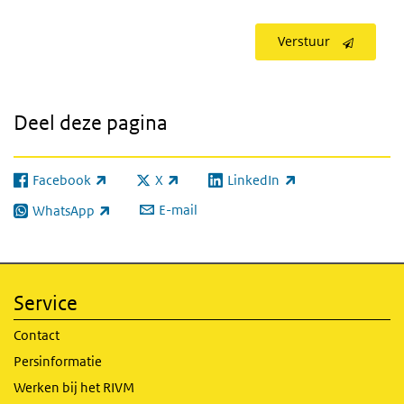
Verstuur
Deel deze pagina
Facebook
X
LinkedIn
(externe link)
(externe link)
(externe link)
E-mail
WhatsApp
(externe link)
Service
Contact
Persinformatie
Werken bij het RIVM