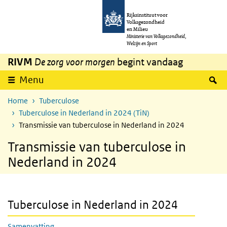
Overslaan en naar de inhoud gaan
Direct naar de hoofdnavigatie
Rijksinstituut voor
Volksgezondheid
en Milieu
Ministerie van Volksgezondheid,
Welzijn en Sport
RIVM
De zorg voor morgen
begint vandaag
Z
Menu
Home
Tuberculose
Tuberculose in Nederland in 2024 (TiN)
Transmissie van tuberculose in Nederland in 2024
Transmissie van tuberculose in
Nederland in 2024
Tuberculose in Nederland in 2024
Samenvatting