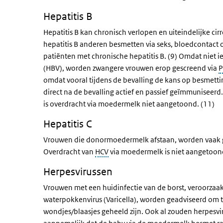
Hepatitis B
Hepatitis B kan chronisch verlopen en uiteindelijke c
hepatitis B anderen besmetten via seks, bloedcontact o
patiënten met chronische hepatitis B. (9) Omdat niet ied
(HBV), worden zwangere vrouwen erop gescreend via
P
omdat vooral tijdens de bevalling de kans op besmetti
direct na de bevalling actief en passief geïmmuniseer
is overdracht via moedermelk niet aangetoond. (11)
Hepatitis C
Vrouwen die donormoedermelk afstaan, worden vaak ges
Overdracht van
HCV
via moedermelk is niet aangetoond
Herpesvirussen
Vrouwen met een huidinfectie van de borst, veroorzaak
waterpokkenvirus (Varicella), worden geadviseerd om 
wondjes/blaasjes geheeld zijn. Ook al zouden herpesvir