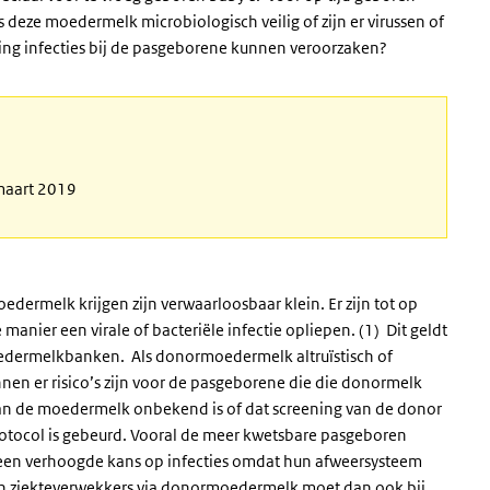
 deze moedermelk microbiologisch veilig of zijn er virussen of
ing infecties bij de pasgeborene kunnen veroorzaken?
 maart 2019
edermelk krijgen zijn verwaarloosbaar klein. Er zijn tot op
nier een virale of bacteriële infectie opliepen. (1) Dit geldt
edermelkbanken. Als donormoedermelk altruïstisch of
n er risico’s zijn voor de pasgeborene die die donormelk
 van de moedermelk onbekend is of dat screening van de donor
rotocol is gebeurd. Vooral de meer kwetsbare pasgeboren
n een verhoogde kans op infecties omdat hun afweersysteem
 aan ziekteverwekkers via donormoedermelk moet dan ook bij