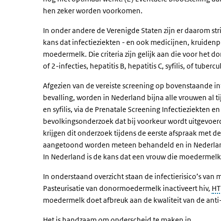
hen zeker worden voorkomen.
In onder andere de Verenigde Staten zijn er daarom st
kans dat infectieziekten - en ook medicijnen, kruiden
moedermelk. Die criteria zijn gelijk aan die voor het d
of 2-infecties, hepatitis B, hepatitis C, syfilis, of t
Afgezien van de vereiste screening op bovenstaande in
bevalling, worden in Nederland bijna alle vrouwen al t
en syfilis, via de Prenatale Screening Infectieziekten en
bevolkingsonderzoek dat bij voorkeur wordt uitgevoe
krijgen dit onderzoek tijdens de eerste afspraak met 
aangetoond worden meteen behandeld en in Nederland 
In Nederland is de kans dat een vrouw die moedermelk d
In onderstaand overzicht staan de infectierisico’s 
Pasteurisatie van donormoedermelk inactiveert hiv,
HT
moedermelk doet afbreuk aan de kwaliteit van de anti
Het is handzaam om onderscheid te maken in