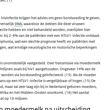
kt. (1)
hivinfectie krijgen het advies om geen borstvoeding te geven.
 menselijk
DNA
, waardoor de ziekten die deze virussen
ectie hebben en niet behandeld worden, overlijden hier
en: bij 2-4% van de patiënten met een HTLV1-infectie ontstaat
lymphoma, wat een slechte prognose heeft; en patiënten met
jgen, wat ernstige neurologische en motorische beperkingen
is onomstotelijk vastgesteld. Over transmissie via moedermelk
richtlijnen zoals bij hiv1 aangehouden. Ongeveer 14% van de
 worden via borstvoeding geïnfecteerd. (13) Als de moeder
kans op een HTLV1-infectie is vergelijkbaar of hoger. (15) De
d, maar zal zeer laag zijn bij in Nederland geboren moeders,
Afrika en het Midden-Oosten voorkomt. (16) Het aantal
at op 10 miljoen.
an moedermelk na uitscheiding