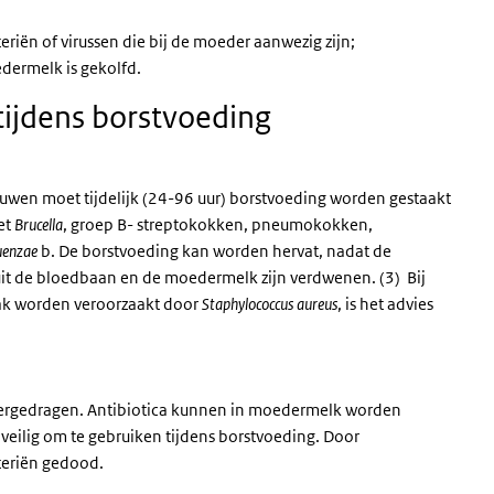
eriën of virussen die bij de moeder aanwezig zijn;
dermelk is gekolfd.
tijdens borstvoeding
vrouwen moet tijdelijk (24-96 uur) borstvoeding worden gestaakt
et
Brucella
, groep B- streptokokken, pneumokokken,
luenzae
b. De borstvoeding kan worden hervat, nadat de
uit de bloedbaan en de moedermelk zijn verdwenen. (3) Bij
vaak worden veroorzaakt door
Staphylococcus aureus
, is het advies
vergedragen. Antibiotica kunnen in moedermelk worden
veilig om te gebruiken tijdens borstvoeding. Door
teriën gedood.