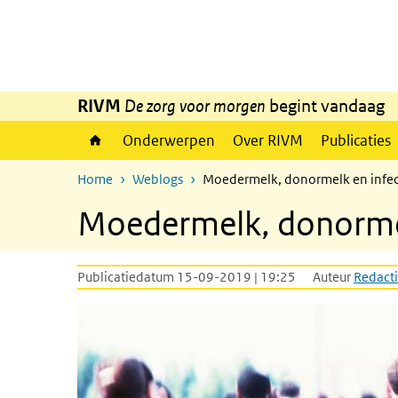
Overslaan en naar de inhoud gaan
Direct naar de hoofdnavigatie
RIVM
De zorg voor morgen
begint vandaag
Onderwerpen
Over RIVM
Publicaties
Home
Weblogs
Moedermelk, donormelk en infect
Moedermelk, donormelk
Publicatiedatum 15-09-2019 | 19:25
Auteur
Redacti