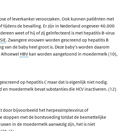
irrose of leverkanker veroorzaken. Ook kunnen patiënten met
f tijdens de bevalling. Er zijn in Nederland ongeveer 40.000
ereen weet of hij of zij geïnfecteerd is met hepatitis B-virus
SIE
. Zwangere vrouwen worden gescreend op hepatitis B
ng van de baby heel groot is. Deze baby’s worden daarom
d. Alhoewel
HBV
kan worden aangetoond in moedermelk (10),
creend op hepatitis C maar dat is eigenlijk niet nodig.
 en moedermelk bevat substanties die HCV inactiveren. (12)
t door bijvoorbeeld het herpessimplexvirus of
te stoppen met de borstvoeding totdat de besmettelijke
ussen in de moedermelk aanwezig zijn, het is niet