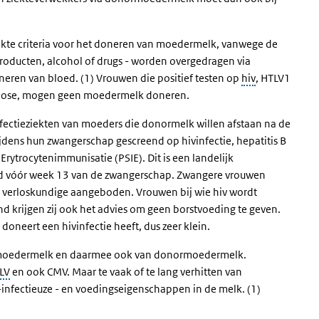
rikte criteria voor het doneren van moedermelk, vanwege de
producten, alcohol of drugs - worden overgedragen via
oneren van bloed. (1) Vrouwen die positief testen op
hiv
, HTLV1
uberculose, mogen geen moedermelk doneren.
fectieziekten van moeders die donormelk willen afstaan na de
ijdens hun zwangerschap gescreend op hivinfectie, hepatitis B
 Erytrocytenimmunisatie (PSIE). Dit is een landelijk
rd vóór week 13 van de zwangerschap. Zwangere vrouwen
de verloskundige aangeboden. Vrouwen bij wie hiv wordt
krijgen zij ook het advies om geen borstvoeding te geven.
oneert een hivinfectie heeft, dus zeer klein.
van moedermelk en daarmee ook van donormoedermelk.
LV
en ook CMV. Maar te vaak of te lang verhitten van
-infectieuze - en voedingseigenschappen in de melk. (1)