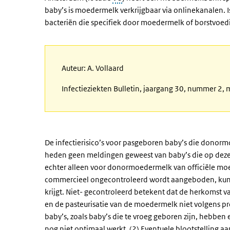
baby’s is moedermelk verkrijgbaar via onlinekanalen. Is
bacteriën die specifiek door moedermelk of borstvoed
Auteur: A. Vollaard
Infectieziekten Bulletin, jaargang 30, nummer 2,
De infectierisico’s voor pasgeboren baby’s die donormo
heden geen meldingen geweest van baby’s die op deze ma
echter alleen voor donormoedermelk van officiële mo
commercieel ongecontroleerd wordt aangeboden, kunne
krijgt. Niet- gecontroleerd betekent dat de herkomst
en de pasteurisatie van de moedermelk niet volgens p
baby’s, zoals baby’s die te vroeg geboren zijn, hebbe
nog niet optimaal werkt. (2) Eventuele blootstelling