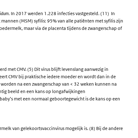
lidum
. In 2017 werden 1.228 infecties vastgesteld. (11) In
annen (MSM) syfilis: 95% van alle patiënten met syfilis zijn
 moedermelk, maar via de placenta tijdens de zwangerschap of
rd met CMV. (5) Dit virus blijft levenslang aanwezig in
eert CMV bij praktische iedere moeder en wordt dan in de
n worden na een zwangerschap van < 32 weken kunnen na
htig beeld en een kans op longafwijkingen
n baby’s met een normaal geboortegewicht is de kans op een
rmelk van gelekoortsvaccinvirus mogelijk is. (8) Bij de andere