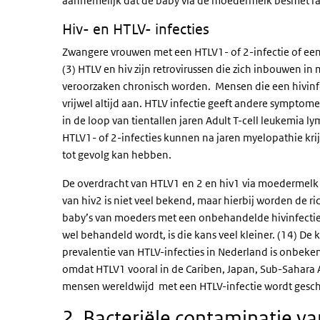
aannemelijk dat de baby via de moedermelk besmet raa
Hiv- en HTLV- infecties
Zwangere vrouwen met een HTLV1- of 2-infectie of een 
(3) HTLV en hiv zijn retrovirussen die zich inbouwen in
veroorzaken chronisch worden. Mensen die een hivinf
vrijwel altijd aan. HTLV infectie geeft andere symptom
in de loop van tientallen jaren Adult T-cell leukemia 
HTLV1- of 2-infecties kunnen na jaren myelopathie kri
tot gevolg kan hebben.
De overdracht van HTLV1 en 2 en hiv1 via moedermelk 
van hiv2 is niet veel bekend, maar hierbij worden de 
baby’s van moeders met een onbehandelde hivinfectie
wel behandeld wordt, is die kans veel kleiner. (14) De 
prevalentie van HTLV-infecties in Nederland is onbeken
omdat HTLV1 vooral in de Cariben, Japan, Sub-Sahara 
mensen wereldwijd met een HTLV-infectie wordt gesch
2. Bacteriële contaminatie v