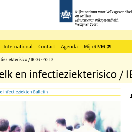
Rijksinstituut voor Volksgezondhe
en Milieu
Ministerie van Volksgezondheid,
Welzijn en Sport
(externe l
International
Contact
Agenda
MijnRIVM
ieziekterisico / IB 03-2019
 en infectieziekterisico / 
e Infectieziekten Bulletin