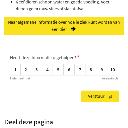
Geef dieren schoon water en goede voeding. Voer
dieren geen rauw vlees of slachtafval.
Naar algemene informatie over hoe je ziek kunt worden van
een dier
*
Heeft deze informatie u geholpen?
1
2
3
4
5
6
7
8
9
10
Helemaal niet
Fantastisch
Verstuur
Deel deze pagina