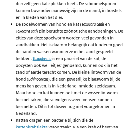
dier zelf geen kale plekken heeft. De schimmelsporen
kunnen bovendien aanwezig zijn in de mand, in borstels
en in kleden van het dier.
De spoelwormen van hond en kat (
Toxocara canis
en
Toxocara cati
) zijn beruchte zoönotische aandoeningen. De
eitjes van deze spoelworm worden veel gevonden in
zandbakken. Het is daarom belangrijk dat kinderen goed
de handen wassen wanneer ze in het zand gespeeld
hebben.
Toxoplasma
is een parasiet van de kat, de
oöcysten ook wel ‘eitjes’ genoemd, kunnen ook in het
zand of aarde terecht komen. De kleine lintworm van de
hond (
Echinococcus
), die een gevaarlijke blaasworm bij de
mens kan geven, is in Nederland inmiddels zeldzaam.
Maar hond en kat kunnen ook met de vossenlintworm
besmet raken, die vervolgens weer mensen kunnen
besmetten. Dit is tot dusver nog niet voorgekomen in
Nederland.
Katten dragen een bacterie bij zich die de
kattenkrabziekte
veroorzaakt. Via een krab of beet van