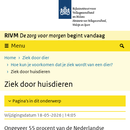
Overslaan en naar de inhoud gaan
Direct naar de hoofdnavigatie
Rijksinstituut voor
Volksgezondheid
en Milieu
Ministerie van Volksgezondheid,
Welzijn en Sport
RIVM
De zorg voor morgen
begint vandaag
Z
Menu
Home
Ziek door dier
Hoe kun je voorkomen dat je ziek wordt van een dier?
Ziek door huisdieren
Ziek door huisdieren
Pagina's in dit onderwerp
Wijzigingsdatum 18-05-2026 | 14:05
Ongeveer 55 procent van de Nederlandse