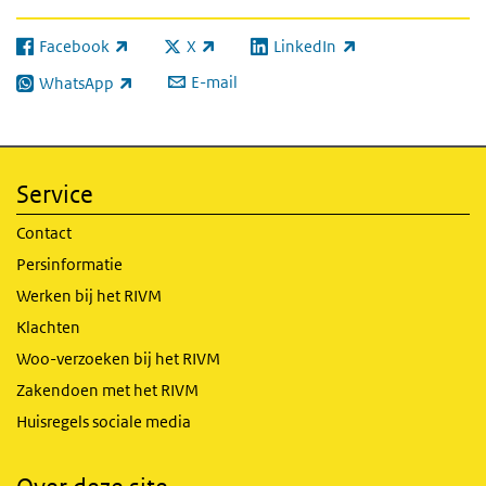
Facebook
X
LinkedIn
(externe link)
(externe link)
(externe link)
E-mail
WhatsApp
(externe link)
Service
Contact
Persinformatie
Werken bij het RIVM
Klachten
Woo-verzoeken bij het RIVM
Zakendoen met het RIVM
Huisregels sociale media