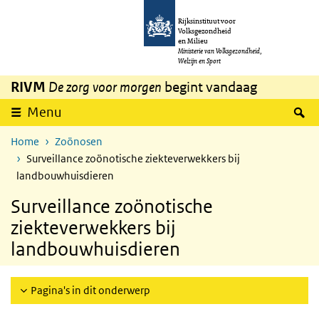
Overslaan en naar de inhoud gaan
Direct naar de hoofdnavigatie
Rijksinstituut voor
Volksgezondheid
en Milieu
Ministerie van Volksgezondheid,
Welzijn en Sport
RIVM
De zorg voor morgen
begint vandaag
Z
Menu
Home
Zoönosen
Surveillance zoönotische ziekteverwekkers bij
landbouwhuisdieren
Surveillance zoönotische
ziekteverwekkers bij
landbouwhuisdieren
Pagina's in dit onderwerp