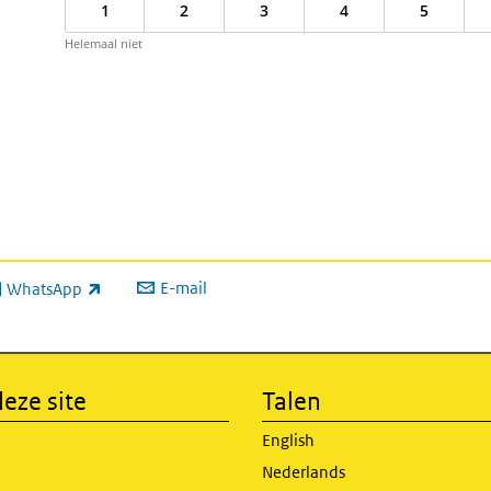
1
2
3
4
5
Helemaal niet
E-mail
WhatsApp
xterne link)
eze site
Talen
English
Nederlands