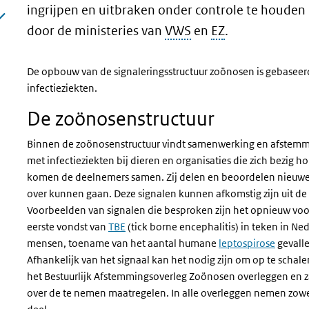
ingrijpen en uitbraken onder controle te houden
door de ministeries van
VWS
en
EZ
.
De opbouw van de signaleringsstructuur zoönosen is gebaseer
infectieziekten.
De zoönosenstructuur
Binnen de zoönosenstructuur vindt samenwerking en afstemmin
met infectieziekten bij dieren en organisaties die zich bezig
komen de deelnemers samen. Zij delen en beoordelen nieuwe s
over kunnen gaan. Deze signalen kunnen afkomstig zijn uit de r
Voorbeelden van signalen die besproken zijn het opnieuw v
eerste vondst van
TBE
(tick borne encephalitis) in teken in Ned
mensen, toename van het aantal humane
leptospirose
gevalle
Afhankelijk van het signaal kan het nodig zijn om op te sch
het Bestuurlijk Afstemmingsoverleg Zoönosen overleggen en 
over de te nemen maatregelen. In alle overleggen nemen zowe