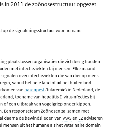
 is in 2011 de zoönosestructuur opgezet
d op de signaleringsstructuur voor humane
g plaats tussen organisaties die zich bezig houden
 houden met infectieziekten bij mensen. Elke maand
ignalen over infectieziekten die van dier op mens
egio, vanuit het hele land of uit het buitenland.
oorkomen van
hazenpest
(tularemie) in Nederland, de
erland, toename van hepatitis E-virusinfecties bij
n of een uitbraak van vogelgriep onder kippen.
alen. Een responseteam Zoönosen zal samen met
zal daarna de bewindslieden van
VWS
en
EZ
adviseren
l mensen uit het humane als het veterinaire domein