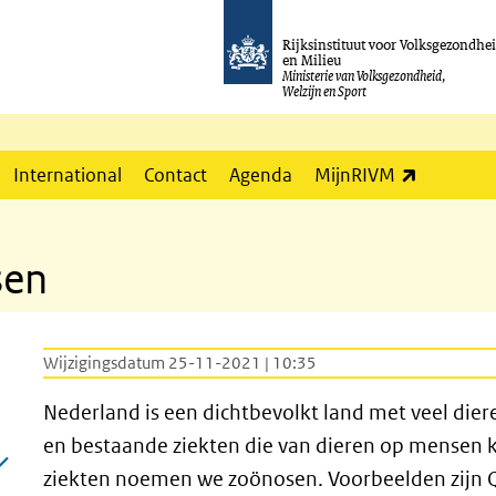
Rijksinstituut voor Volksgezondhe
en Milieu
Ministerie van Volksgezondheid,
Welzijn en Sport
(externe l
International
Contact
Agenda
MijnRIVM
sen
Wijzigingsdatum 25-11-2021 | 10:35
Nederland is een dichtbevolkt land met veel die
en bestaande ziekten die van dieren op mensen
ziekten noemen we zoönosen. Voorbeelden zijn Q