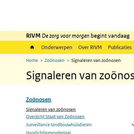
Overslaan en naar de inhoud gaan
Direct naar de hoofdnavigatie
RIVM
De zorg voor morgen
begint vandaag
Onderwerpen
Over RIVM
Publicaties
Home
Zoönosen
Signaleren van zoönosen
Signaleren van zoöno
Zoönosen
Overslaan menu Zoönosen
(Actieve pagina)
Signaleren van zoönosen
Overzicht Staat van Zoönosen
Surveillance landbouwhuisdieren
Submenu openen
Voorlichtingsmateriaal