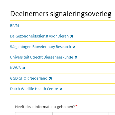
Deelnemers signaleringsoverleg
RIVM
(externe link)
De Gezondheidsdienst voor Dieren
(externe link)
Wageningen Bioveterinary Research
(externe link)
Universiteit Utrecht Diergeneeskunde
(externe link)
NVWA
(externe link)
GGD GHOR Nederland
(externe link)
Dutch Wildlife Health Centre
*
Heeft deze informatie u geholpen?