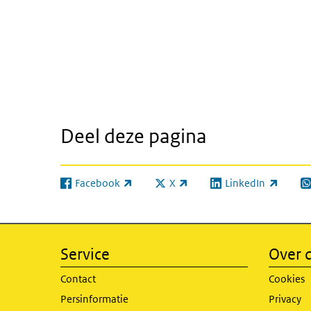
Deel deze pagina
Facebook
X
LinkedIn
(externe link)
(externe link)
(externe link)
(e
Service
Over d
Contact
Cookies
Persinformatie
Privacy