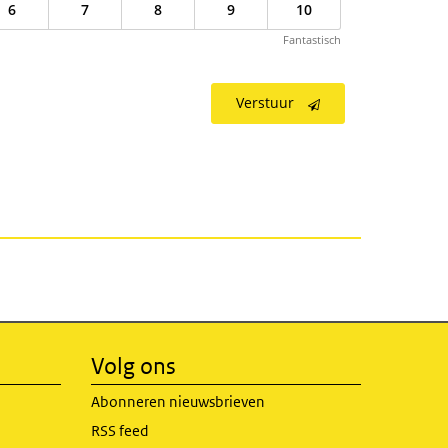
6
7
8
9
10
Fantastisch
Verstuur
Volg ons
Abonneren nieuwsbrieven
RSS feed