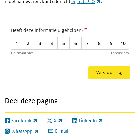
(externe link)
moet aanleveren, kunt u terecht
bij het IPLO
.
*
Heeft deze informatie u geholpen?
1
2
3
4
5
6
7
8
9
10
Helemaal niet
Fantastisch
Verstuur
Deel deze pagina
Facebook
X
LinkedIn
(externe link)
(externe link)
(externe link)
E-mail
WhatsApp
(externe link)