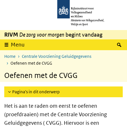
Overslaan en naar de inhoud gaan
Direct naar de hoofdnavigatie
Rijksinstituut voor
Volksgezondheid
en Milieu
Ministerie van Volksgezondheid,
Welzijn en Sport
RIVM
De zorg voor morgen
begint vandaag
Z
Menu
Home
Centrale Voorziening Geluidgegevens
Oefenen met de CVGG
Oefenen met de CVGG
Pagina's in dit onderwerp
Het is aan te raden om eerst te oefenen
(proefdraaien) met de Centrale Voorziening
Geluidgegevens ( CVGG). Hiervoor is een