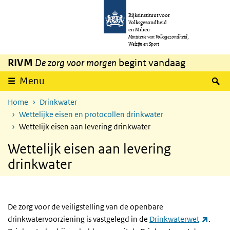
Overslaan en naar de inhoud gaan
Direct naar de hoofdnavigatie
Rijksinstituut voor
Volksgezondheid
en Milieu
Ministerie van Volksgezondheid,
Welzijn en Sport
RIVM
De zorg voor morgen
begint vandaag
Z
Menu
Home
Drinkwater
Wettelijke eisen en protocollen drinkwater
Wettelijk eisen aan levering drinkwater
Wettelijk eisen aan levering
drinkwater
De zorg voor de veiligstelling van de openbare
(exter
drinkwatervoorziening is vastgelegd in de
Drinkwaterwet
.