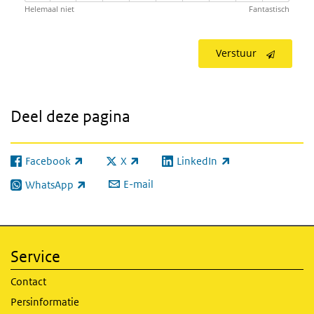
Helemaal niet
Fantastisch
Verstuur
Deel deze pagina
Facebook
X
LinkedIn
(externe link)
(externe link)
(externe link)
E-mail
WhatsApp
(externe link)
Service
Contact
Persinformatie